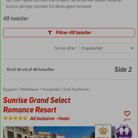
up, men rejser du med større børn, så vil de helt sikkert elske at
kunne springe i poolen fra deres egen terrasse!
49 hoteller
Filtrer 49 hoteller
Sorter efter:
Side 2
16 til 30 ud af 49 hoteller
Egypten
Sunrise Grand Select Romance Resort
Forside
Rødehavet
Hurghada
Sahl Hasheesh
Sunrise Grand Select
Romance Resort
All Inclusive
-
Hotel
gem