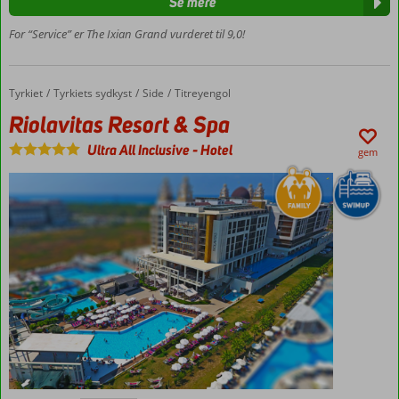
Se mere
up eller
For “Service” er The Ixian Grand vurderet til 9,0!
privat
pool
Afslappende
atmosfære
Tyrkiet
Riolavitas Resort & Spa
Forside
Tyrkiets sydkyst
Side
Titreyengol
og fredelig
Riolavitas Resort & Spa
beliggenhed
Ultra All Inclusive
-
Hotel
gem
Ultra All