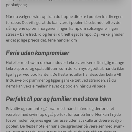
pooladgang.
Når du vælger swim-up, kan du hoppe direkte i poolen fra din egen
terrasse. Det vil sige, at du kan være i poolen få sekunder efter, du
slår øjnene op om morgenen. Ingen kamp om solsengene, ingen
stress – bare fred, ro og ferie i dit helt eget tempo. Og i virkeligheden
er det jo lige præcis dét, ferie handler om
Ferie uden kompromiser
Hoteller med swim-up har, udover lækre værelser, ofte rigtig mange
lækre sports- og spafaciliteter, som du kan nyde godt af, når du ikke
lige ligger ved poolkanten. De fleste hoteller har desuden lækre All
Inclusive-programmer og ligger ganske tæt ved stranden, så du
nemt kan veksle mellem havet og poolen, når du vil bade.
Perfekt til par og familier med store børn
Privatliv og romantik går nærmest hånd i hånd, og derfor er et
værelse med swim-up også perfekt for par på ferie. Her kan I nyde
tosomheden på jeres egen terrasse uden at skulle undvære et dyp i
poolen. De fleste hoteller har aldersgrænser på værelser med swim-