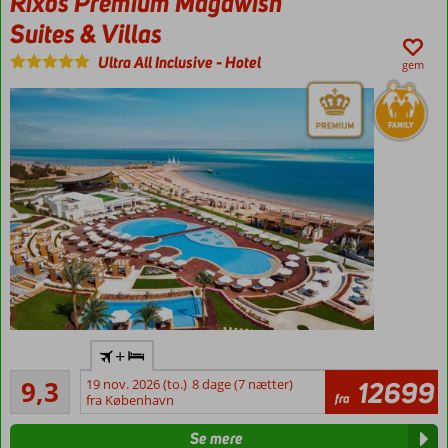
Rixos Premium Magawish
for swim-
Suites & Villas
up og
privat
Ultra All Inclusive
-
Hotel
gem
spa
Ultra All
+
Inclusive
Fremragende
9,3
19 nov. 2026 (to.)
8 dage (7 nætter)
12699
Moderne
35
fra
fra København
luksushotel
anmeldelser
Privat
Se mere