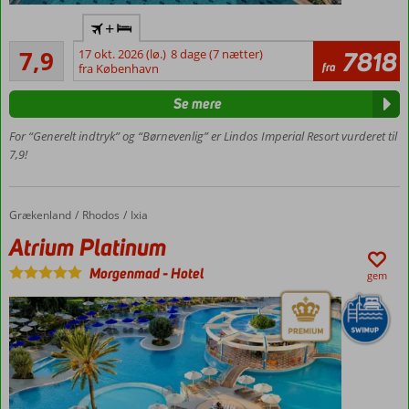
Tæt
+
ved
Godt
strand
7,9
17 okt. 2026 (lø.)
8 dage (7 nætter)
7818
14
fra
fra København
Vandrutsjebaner
anmeldelser
Perfekt
Se mere
til
familier
For “Generelt indtryk” og “Børnevenlig” er Lindos Imperial Resort vurderet til
7,9!
Mange
aktiviteter
Grækenland
Atrium Platinum
Forside
Rhodos
Ixia
Atrium Platinum
Morgenmad
-
Hotel
gem