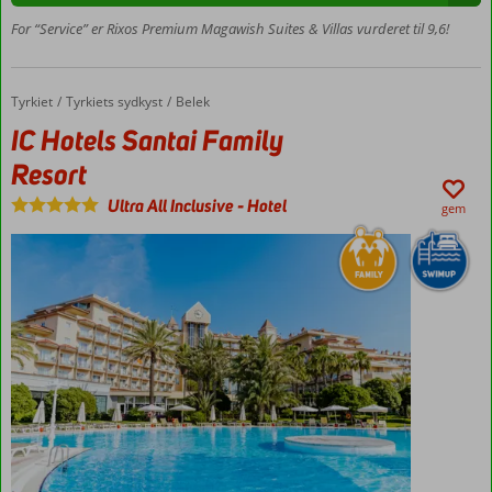
strand
For “Service” er Rixos Premium Magawish Suites & Villas vurderet til 9,6!
Rummelge
villaer og
suiter
Mulighed
Tyrkiet
IC Hotels Santai Family Resort
Forside
Tyrkiets sydkyst
Belek
for swim-
IC Hotels Santai Family
up
Resort
Mange
barer og
Ultra All Inclusive
-
Hotel
gem
restauranter
Villaer
og
suiter
med
plads
til 4