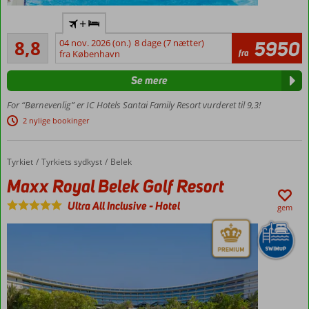
Ultra All
+
Inclusive
Alletiders
8,8
04 nov. 2026 (on.)
8 dage (7 nætter)
5950
Dejligt
49
fra
fra København
familiehotel
anmeldelser
med masser af
Se mere
underholdning
Privat
For “Børnevenlig” er IC Hotels Santai Family Resort vurderet til 9,3!
strand
2 nylige bookinger
Vandland
med
rutsjebaner
Tyrkiet
Maxx Royal Belek Golf Resort
Forside
Tyrkiets sydkyst
Belek
Værelser
Maxx Royal Belek Golf Resort
med
Ultra All Inclusive
-
Hotel
plads til
gem
5