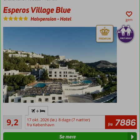
for swim
Esperos Village Blue
up
Halvpension
-
Hotel
gem
Voksenhotel
+
Panoramaudsigt
Fremragende
9,2
17 okt. 2026 (lø.)
8 dage (7 nætter)
7886
over det
15
fra
fra København
Ægæiske Hav
anmeldelser
Mulighed
Se mere