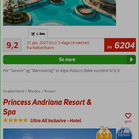
Ultra All
+
Inclusive
Fremragende
9,2
21 jan. 2027 (to.)
5 dage (4 nætter)
6204
Store
15
fra
fra København
swimup-
anmeldelser
værelser
Se mere
Vandland
for store
For “Service” og “Børnevenlig” er Kaya Palazzo Belek vurderet til 9,3!
og små
Luksushotel
ved
Grækenland
Princess Andriana Resort & Spa
Forside
Rhodos
Kiotari
stranden
Princess Andriana Resort &
Værelser
Spa
med
plads til
Ultra All Inclusive
-
Hotel
gem
6