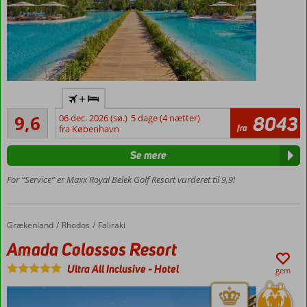
Luksushotel
+
i særklasse
Enestående
9,6
06 dec. 2026 (sø.)
5 dage (4 nætter)
8043
Ultra All
13
fra
fra København
Inclusive –
anmeldelser
fantastiske
Se mere
madoplevelser
Vandland og
For “Service” er Maxx Royal Belek Golf Resort vurderet til 9,9!
forlystelsespark
Smuk
lagune-
Grækenland
Amada Colossos Resort
Forside
Rhodos
Faliraki
pool
Amada Colossos Resort
Mulighed
for swim-
Ultra All Inclusive
-
Hotel
gem
up
Værelser