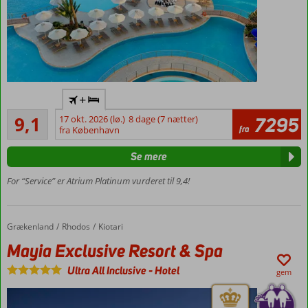
I
+
centrum
Fremragende
af Ixia og
9,1
17 okt. 2026 (lø.)
8 dage (7 nætter)
7295
27
fra
tæt på
fra København
anmeldelser
stranden
Se mere
Betagende
havudsigt
For “Service” er Atrium Platinum vurderet til 9,4!
halv-,
helpension
eller All
Grækenland
Mayia Exclusive Resort & Spa
Forside
Rhodos
Kiotari
Inclusive
Mayia Exclusive Resort & Spa
kan
tilkøbes
Ultra All Inclusive
-
Hotel
gem
Værelser
med
plads op