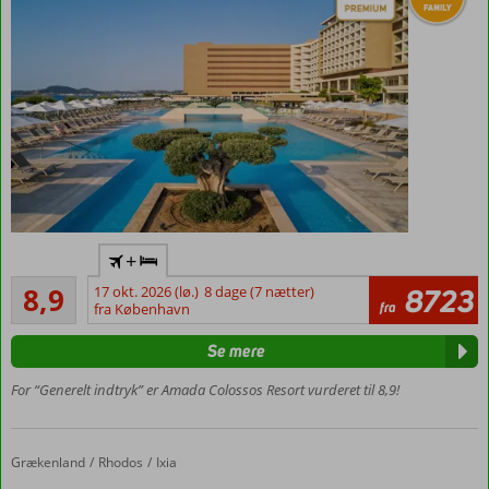
med
plads til
6
Ferie
+
med
Alletiders
Ultra All
8,9
17 okt. 2026 (lø.)
8 dage (7 nætter)
8723
59
fra
Inclusive
fra København
anmeldelser
Sjovt vandland
Se mere
med
vandrutsjebaner
For “Generelt indtryk” er Amada Colossos Resort vurderet til 8,9!
Ved
stranden
Værelser
Grækenland
The Ixian Grand
Forside
Rhodos
Ixia
med