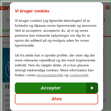
4,3/5 på Trustpilot
Forside
Rejser
Hotel med swim-up
Der er mange måder at tilføje ferien lidt ekstra luksus. Lækre
faciliteter, masser af underholdning, god mad – og så er der værelser
med swim-up. Den ultimative ferieluksus! Og faktisk er det ofte
billigere, end du tror at opgradere til et værelse med direkte