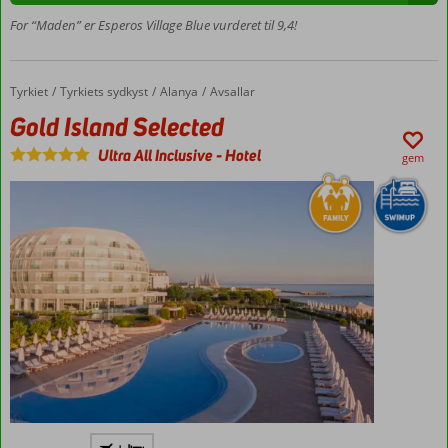
for
halvpension
For “Maden” er Esperos Village Blue vurderet til 9,4!
Privat
pool
Gratis
Tyrkiet
Gold Island Selected
Forside
Tyrkiets sydkyst
Alanya
Avsallar
shuttlebus
Gold Island Selected
til strand
Ultra All Inclusive
-
Hotel
gem
Flyv