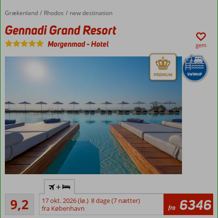
Rummelige
Grækenland
Gennadi Grand Resort
Forside
Rhodos
new destination
værelser
med plads
Gennadi Grand Resort
til 4
Morgenmad
-
Hotel
gem
Luksuriøst
+
hotel
Fremragende
9,2
17 okt. 2026 (lø.)
8 dage (7 nætter)
6346
Rolig
31
fra
fra København
beliggenhed
anmeldelser