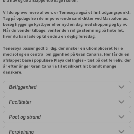
blå hav og de afslappende dage i solen.
Vil du opleve mere af øen, er Tenesoya også et fint udgangspunkt.
Tag på opdagelse i de imponerende sandklitter ved Maspalomas,
besøg hyggelige kystbyer eller nyd en dag med shopping og byliv.
Når du vender tilbage, venter den rolige stemning på hotellet,
hvor du kan lade op til endnu en dejlig feriedag.
Tenesoya passer godt til dig, der ønsker en ukompliceret ferie
med sol og en central beliggenhed på Gran Canaria. Her får du en
afslappet base i populære Playa del Inglés – tæt på det ferieliv, der
år efter år gør Gran Canaria til et sikkert hit blandt mange
danskere.
Beliggenhed
Faciliteter
Pool og strand
Forplejning