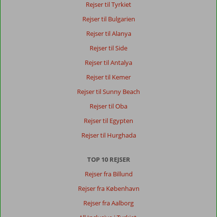
på
Rejser til Tyrkiet
Dansk,
Rejser til Bulgarien
vælg
et
Rejser til Alanya
andet
Rejser til Side
sprog
her
Rejser til Antalya
Rejser til Kemer
Rejser til Sunny Beach
Rejser til Oba
Rejser til Egypten
Rejser til Hurghada
TOP 10 REJSER
Rejser fra Billund
Rejser fra København
Rejser fra Aalborg