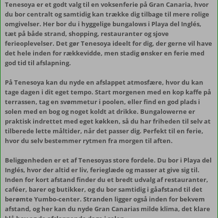
Tenesoya er et godt valg til en voksenferie på Gran Canaria, hvor
du bor centralt og samtidig kan trække dig tilbage til mere rolige
omgivelser. Her bor du i hyggelige bungalows i Playa del Inglés,
tæt på både strand, shopping, restauranter og sjove
ferieoplevelser. Det gør Tenesoya ideelt for dig, der gerne vil have
det hele inden for rækkevidde, men stadig ønsker en ferie med
god tid til afslapning.
På Tenesoya kan du nyde en afslappet atmosfære, hvor du kan
tage dagen i dit eget tempo. Start morgenen med en kop kaffe på
terrassen, tag en svømmetur i poolen, eller find en god plads i
solen med en bog og noget koldt at drikke. Bungalowerne er
praktisk indrettet med eget køkken, så du har friheden til selv at
tilberede lette måltider, når det passer dig. Perfekt til en ferie,
hvor du selv bestemmer rytmen fra morgen til aften.
Beliggenheden er et af Tenesoyas store fordele. Du bor i Playa del
Inglés, hvor der altid er liv, ferieglæde og masser at give sig til.
Inden for kort afstand finder du et bredt udvalg af restauranter,
caféer, barer og butikker, og du bor samtidig i gåafstand til det
berømte Yumbo-center. Stranden ligger også inden for bekvem
afstand, og her kan du nyde Gran Canarias milde klima, det klare