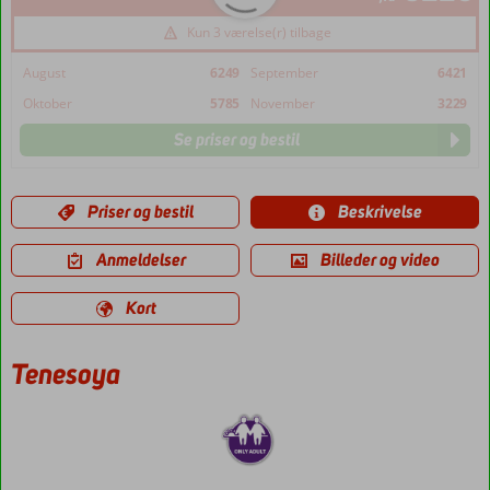
Kun 3 værelse(r) tilbage
August
6249
September
6421
Oktober
5785
November
3229
Se priser og bestil
Priser og bestil
Beskrivelse
Anmeldelser
Billeder og video
Kort
Tenesoya