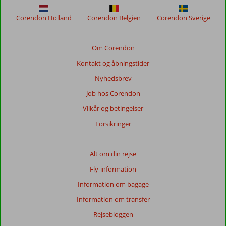
relevansen
af
Corendon Holland
Corendon Belgien
Corendon Sverige
de
viste
anmeldelser.
Om Corendon
Mere
Kontakt og åbningstider
om
vores
Nyhedsbrev
anmeldelser.
Job hos Corendon
Vilkår og betingelser
Totalscore
Forsikringer
Baseret
på:
130
Alt om din rejse
anmeldelser
Fly-information
Information om bagage
Score
Information om transfer
fordeling
Rejsebloggen
Generelt indtryk
8,6
Maden
10