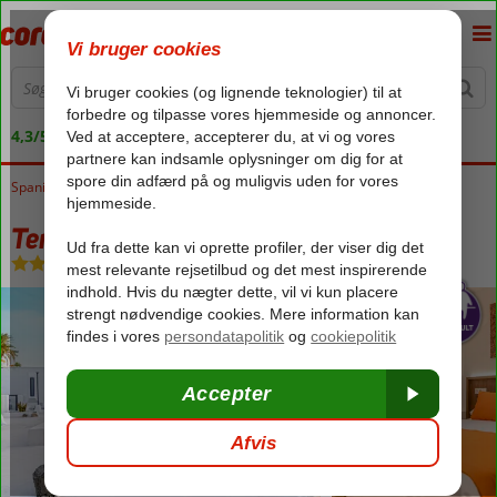
4,3/5 på Trustpilot
Spanien
Forside
Kanariske Øer
Gran Canaria
Playa del Ingles
Tenesoya
Tenesoya
Uden pension
-
Lejlighed