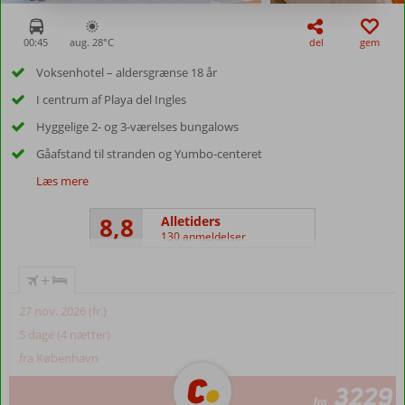
00:45
aug. 28°
C
del
gem
Voksenhotel – aldersgrænse 18 år
I centrum af Playa del Ingles
Hyggelige 2- og 3-værelses bungalows
Gåafstand til stranden og Yumbo-centeret
Læs mere
8,8
Alletiders
130 anmeldelser
+
27 nov. 2026 (fr.)
5 dage (4 nætter)
fra København
3229
fra