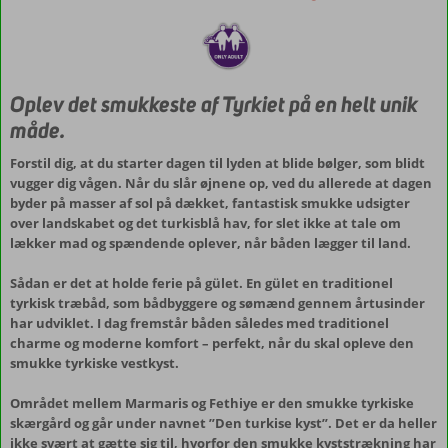
Oplev det smukkeste af Tyrkiet på en helt unik
måde.
Forstil dig, at du starter dagen til lyden at blide bølger, som blidt
vugger dig vågen. Når du slår øjnene op, ved du allerede at dagen
byder på masser af sol på dækket, fantastisk smukke udsigter
over landskabet og det turkisblå hav, for slet ikke at tale om
lækker mad og spændende oplever, når båden lægger til land.
Sådan er det at holde ferie på gület. En gület en traditionel
tyrkisk træbåd, som bådbyggere og sømænd gennem årtusinder
har udviklet. I dag fremstår båden således med traditionel
charme og moderne komfort – perfekt, når du skal opleve den
smukke tyrkiske vestkyst.
Området mellem Marmaris og Fethiye er den smukke tyrkiske
skærgård og går under navnet ”Den turkise kyst”. Det er da heller
ikke svært at gætte sig til, hvorfor den smukke kyststrækning har