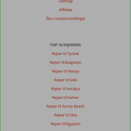
Score
Sitemap
fordeling
Affiliate
Generelt indtryk
7,7
Maden
8,5
Åbn cookieindstillinger
Beliggenhed
8,3
Værelserne
6,5
Service
9,3
Børnevenlig
10
Pris/kvalitet
8,3
Wifi-kvalitet
4,3
Vores
TOP 10 REJSEMÅL
gæsters
Rejser til Tyrkiet
anmeldelser
Sprog
Rejser til Bulgarien
Dansk (0)
Rejser til Alanya
Filtrer
Rejser til Side
rejseselskab
Rejser til Antalya
Alle
Rejser til Kemer
Sorter
Rejser til Sunny Beach
dato (ny > gammel)
Rejser til Oba
Rejser til Egypten
Der