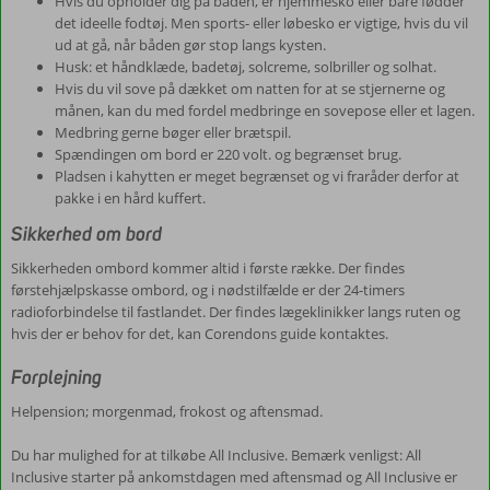
Hvis du opholder dig på båden, er hjemmesko eller bare fødder
det ideelle fodtøj. Men sports- eller løbesko er vigtige, hvis du vil
ud at gå, når båden gør stop langs kysten.
Husk: et håndklæde, badetøj, solcreme, solbriller og solhat.
Hvis du vil sove på dækket om natten for at se stjernerne og
månen, kan du med fordel medbringe en sovepose eller et lagen.
Medbring gerne bøger eller brætspil.
Spændingen om bord er 220 volt. og begrænset brug.
Pladsen i kahytten er meget begrænset og vi fraråder derfor at
pakke i en hård kuffert.
Sikkerhed om bord
Sikkerheden ombord kommer altid i første række. Der findes
førstehjælpskasse ombord, og i nødstilfælde er der 24-timers
radioforbindelse til fastlandet. Der findes lægeklinikker langs ruten og
hvis der er behov for det, kan Corendons guide kontaktes.
Forplejning
Helpension; morgenmad, frokost og aftensmad.
Du har mulighed for at tilkøbe All Inclusive. Bemærk venligst: All
Inclusive starter på ankomstdagen med aftensmad og All Inclusive er