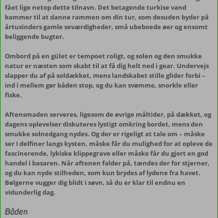
fået lige netop dette tilnavn. Det betagende turkise vand
kommer til at danne rammen om din tur, som desuden byder på
årtusinders gamle seværdigheder, små ubeboede øer og ensomt
beliggende bugter.
Ombord på en gület er tempoet roligt, og solen og den smukke
natur er næsten som skabt til at få dig helt ned i gear. Undervejs
slapper du af på soldækket, mens landskabet stille glider forbi –
ind i mellem gør båden stop, og du kan svømme, snorkle eller
fiske.
Aftensmaden serveres, ligesom de øvrige måltider, på dækket, og
dagens oplevelser diskuteres lystigt omkring bordet, mens den
smukke solnedgang nydes. Og der er rigeligt at tale om – måske
ser I delfiner langs kysten, måske får du mulighed for at opleve de
fascinerende, lykiske klippegrave eller måske får du gjort en god
handel i basaren. Når aftenen falder på, tændes der for stjerner,
og du kan nyde stilheden, som kun brydes af lydene fra havet.
Bølgerne vugger dig blidt i søvn, så du er klar til endnu en
vidunderlig dag.
Båden