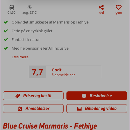
01:30
aug. 33°
C
del
gem
Oplev det smukkeste af Marmaris og Fethiye
Ferie på en tyrkisk gület
Fantastisk natur
Med helpension eller All Inclusive
Læs mere
7,7
Godt
6 anmeldelser
Priser og bestil
Beskrivelse
Anmeldelser
Billeder og video
Blue Cruise Marmaris - Fethiye