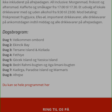
ikke inkluderet på afrejsedagen. All Inclusive: Morgenmad, frokost og
aftensmad. Kaffe/te og småkager fra 17.00 til 17.30. Et udvalg af lokale
drikkevarer med og uden alkohol fra 9:30 til 23:00. Mod betaling:
friskpresset frugtjuice, Efes-øl, importeret drikkevarer, alle drikkevarer
på ankomstdagen indtil middag og alle drikkevarer på afrejsedagen.
Dagsbrogram:
Dag 1:
Velkommen ombord
Dag 2:
Ekincik Bay
Dag 3:
Tersane Island & Kizilada
Dag 4:
Fethiye
Dag 5:
Göcek Island og Yassica Island
Dag 6:
Bedri Rahmi-bugten og Aga limani-bugten
Dag 7:
Kadirga, Paradise Island og Marmaris
Dag 8:
Afrejse
Du kan se hele programmet her
Anmeldelserne
er
skrevet
RING TIL OS PÅ
af