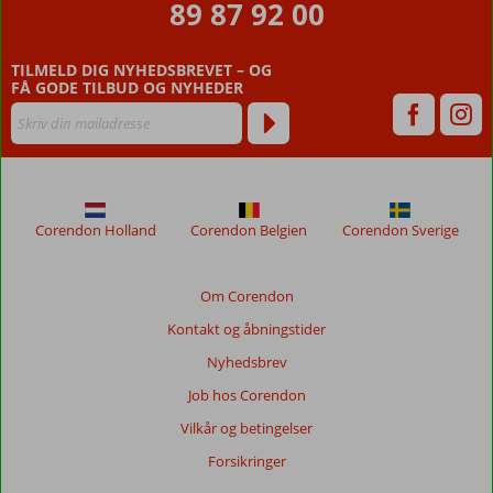
89 87 92 00
vores
kunder
efter
TILMELD DIG NYHEDSBREVET – OG
deres
FÅ GODE TILBUD OG NYHEDER
ophold
på
Blue
Cruise
Marmaris
-
Corendon Holland
Corendon Belgien
Corendon Sverige
Fethiye
Anmeldelser,
Om Corendon
der
Kontakt og åbningstider
er
ældre
Nyhedsbrev
end
Job hos Corendon
48
måneder,
Vilkår og betingelser
vises
Forsikringer
ikke
længere