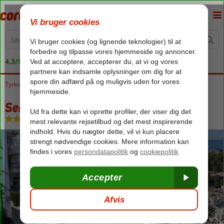
4,3/5 på Trustpilot
Tyrkiet
Forside
Ægæiske kyst
Bodrum
Gumbet
Serhan Hotel
Serhan Hotel
Morgenmad
-
Hotel