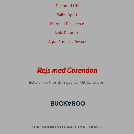
Diamond Hill
Anonym
10
Sailor Apart
Denmark
Familie med mindre børn
Diamant Residence
,
27 juni 2024
Izola Paradise
Aqua Paradise Resort
Om
Gumbet:
Skøn
by
Rejs med Corendon
med
mange
Betal sikkert for din rejse på 'Mit Corendon'
forskellige
restauranter
og
butikker
Om
Serhan
Hotel:
CORENDON INTERNATIONAL TRAVEL
Fantastisk