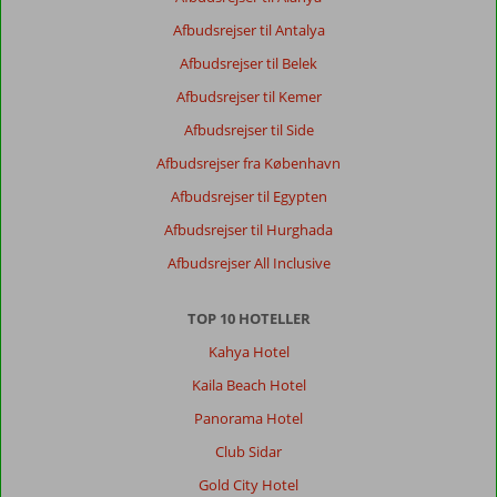
var
Afbudsrejser til Antalya
beskidt
med
Afbudsrejser til Belek
mange
Afbudsrejser til Kemer
tissemyre,
ikke
Afbudsrejser til Side
så
Afbudsrejser fra København
mange
muligheder
Afbudsrejser til Egypten
at
Afbudsrejser til Hurghada
vælge
i
Afbudsrejser All Inclusive
mellem
til
TOP 10 HOTELLER
morgenmad.
Kedelig-
Kahya Hotel
Kaila Beach Hotel
Generelt indtryk
1
Maden
1
Beliggenhed
5
Værelserne
1
Panorama Hotel
Service
2
Børnevenlig
-
Club Sidar
Pris/kvalitet
2
Wifi-kvalitet
6
Gold City Hotel