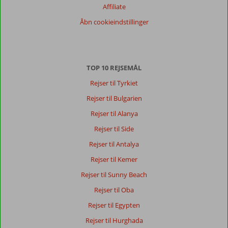
Service
7,3
Børnevenlig
8,7
Affiliate
Pris/kvalitet
6,8
Wifi-kvalitet
5,8
Åbn cookieindstillinger
Vores
gæsters
anmeldelser
Sprog
TOP 10 REJSEMÅL
Dansk (6)
Rejser til Tyrkiet
Filtrer
Rejser til Bulgarien
rejseselskab
Rejser til Alanya
Alle
Rejser til Side
Sorter
Rejser til Antalya
dato (ny > gammel)
Rejser til Kemer
Rejser til Sunny Beach
Human
1,0
Denmark
Rejser til Oba
Med partner
Rejser til Egypten
,
18 juli 2024
Rejser til Hurghada