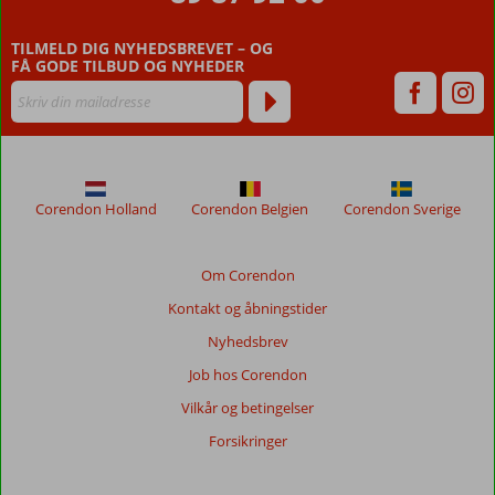
kunder
efter
TILMELD DIG NYHEDSBREVET – OG
deres
FÅ GODE TILBUD OG NYHEDER
ophold
på
Serhan
Hotel
Anmeldelser,
Corendon Holland
Corendon Belgien
Corendon Sverige
der
er
ældre
Om Corendon
end
Kontakt og åbningstider
48
måneder,
Nyhedsbrev
vises
Job hos Corendon
ikke
længere
Vilkår og betingelser
for
Forsikringer
at
sikre
relevansen