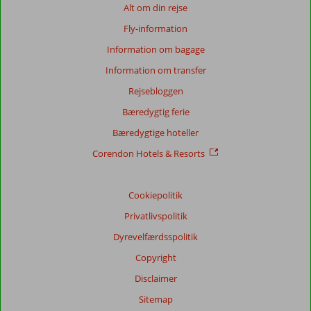
Alt om din rejse
af
de
Fly-information
viste
Information om bagage
anmeldelser.
Mere
Information om transfer
om
Rejsebloggen
vores
anmeldelser.
Bæredygtig ferie
Bæredygtige hoteller
Totalscore
Corendon Hotels & Resorts
Baseret
på:
36
Cookiepolitik
anmeldelser
Privatlivspolitik
Dyrevelfærdsspolitik
Score
Copyright
fordeling
Disclaimer
Generelt indtryk
6,8
Maden
5,4
Sitemap
Beliggenhed
8,2
Værelserne
5,5