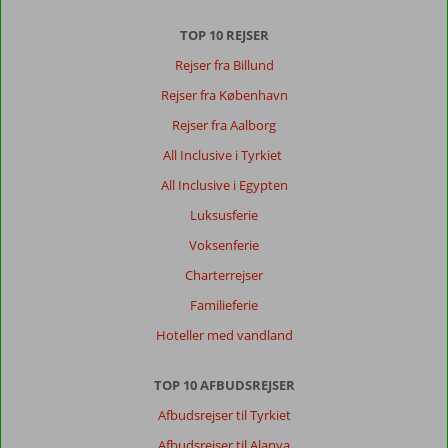
Om
TOP 10 REJSER
Gumbet:
Rejser fra Billund
En
Rejser fra København
sol
og
Rejser fra Aalborg
strand
All Inclusive i Tyrkiet
rejse
i
All Inclusive i Egypten
Bodrum.
Luksusferie
Det
er
Voksenferie
en
Charterrejser
dejlig
by.
Familieferie
Hoteller med vandland
Om
Serhan
Hotel:
TOP 10 AFBUDSREJSER
meget
Afbudsrejser til Tyrkiet
dårligt.
Badeværelset
Afbudsrejser til Alanya