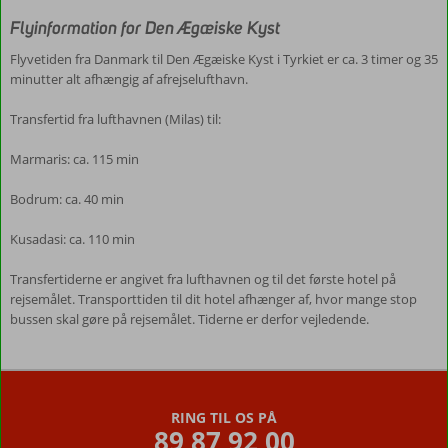
Flyinformation for Den Ægæiske Kyst
Flyvetiden fra Danmark til Den Ægæiske Kyst i Tyrkiet er ca. 3 timer og 35
minutter alt afhængig af afrejselufthavn.
Transfertid fra lufthavnen (Milas) til:
Marmaris: ca. 115 min
Bodrum: ca. 40 min
Kusadasi: ca. 110 min
Transfertiderne er angivet fra lufthavnen og til det første hotel på
rejsemålet. Transporttiden til dit hotel afhænger af, hvor mange stop
bussen skal gøre på rejsemålet. Tiderne er derfor vejledende.
Anmeldelserne
er
skrevet
RING TIL OS PÅ
af
89 87 92 00
vores