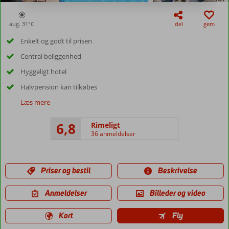
aug. 31°
C
del
gem
Enkelt og godt til prisen
Central beliggenhed
Hyggeligt hotel
Halvpension kan tilkøbes
Læs mere
6,8
Rimeligt
36 anmeldelser
Priser og bestil
Beskrivelse
Anmeldelser
Billeder og video
Kort
Fly