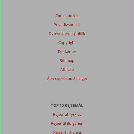
Baseret
på:
11
Cookiepolitik
anmeldelser
Privatlivspolitik
Dyrevelfærdsspolitik
Score
Copyright
fordeling
Disclaimer
Generelt indtryk
6,2
Maden
5,9
Sitemap
Beliggenhed
7,7
Værelserne
5,7
Service
5,8
Børnevenlig
6,7
Affiliate
Pris/kvalitet
6,5
Wifi-kvalitet
3,8
Åbn cookieindstillinger
Vores
gæsters
anmeldelser
Sprog
TOP 10 REJSEMÅL
Dansk (0)
Rejser til Tyrkiet
Filtrer
Rejser til Bulgarien
rejseselskab
Rejser til Alanya