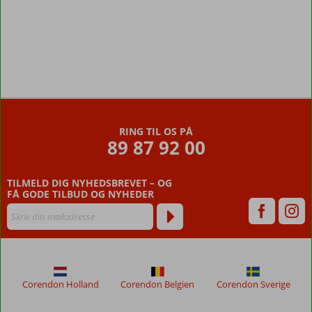
Anmeldelserne
er
skrevet
RING TIL OS PÅ
af
89 87 92 00
vores
kunder
efter
TILMELD DIG NYHEDSBREVET – OG
deres
FÅ GODE TILBUD OG NYHEDER
ophold
på
Siesta
Beach
Anmeldelser,
Corendon Holland
Corendon Belgien
Corendon Sverige
der
er