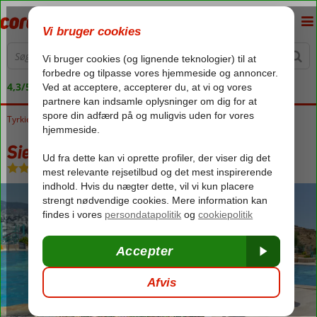
4,3/5 på Trustpilot
Tyrkiet
Forside
Ægæiske kyst
Bodrum
Gumbet
Siesta Beach
Siesta Beach
Uden pension
-
Lejlighed