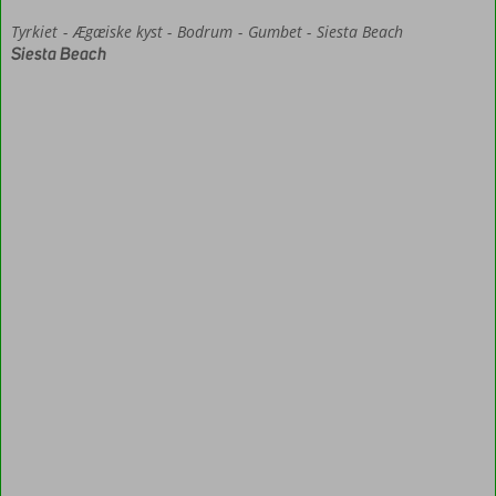
Tyrkiet
Forside
Ægæiske kyst
Bodrum
Gumbet
Siesta Beach
Siesta Beach