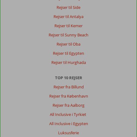
Alle
Rejser til Side
Sorter
Rejser til Antalya
dato (ny > gammel)
Rejser til Kemer
Rejser til Sunny Beach
Der
er
Rejser til Oba
ingen
Rejser til Egypten
anmeldelser
på
Rejser til Hurghada
Dansk,
vælg
TOP 10 REJSER
et
andet
Rejser fra Billund
sprog
Rejser fra København
her
Rejser fra Aalborg
All Inclusive i Tyrkiet
All Inclusive i Egypten
Luksusferie