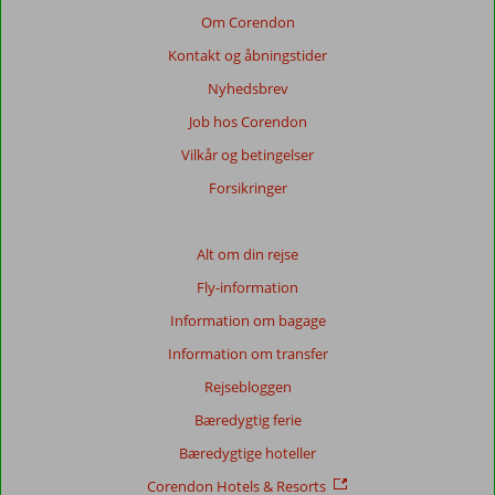
ældre
Om Corendon
end
Kontakt og åbningstider
48
måneder,
Nyhedsbrev
vises
Job hos Corendon
ikke
længere
Vilkår og betingelser
for
Forsikringer
at
sikre
relevansen
Alt om din rejse
af
de
Fly-information
viste
Information om bagage
anmeldelser.
Mere
Information om transfer
om
Rejsebloggen
vores
anmeldelser.
Bæredygtig ferie
Bæredygtige hoteller
Totalscore
Corendon Hotels & Resorts