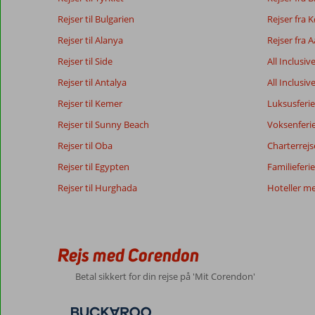
Rejser til Bulgarien
Rejser fra
Rejser til Alanya
Rejser fra 
Rejser til Side
All Inclusiv
Rejser til Antalya
All Inclusiv
Rejser til Kemer
Luksusferie
Rejser til Sunny Beach
Voksenferi
Rejser til Oba
Charterrejs
Rejser til Egypten
Familieferie
Rejser til Hurghada
Hoteller m
Rejs med Corendon
Betal sikkert for din rejse på 'Mit Corendon'