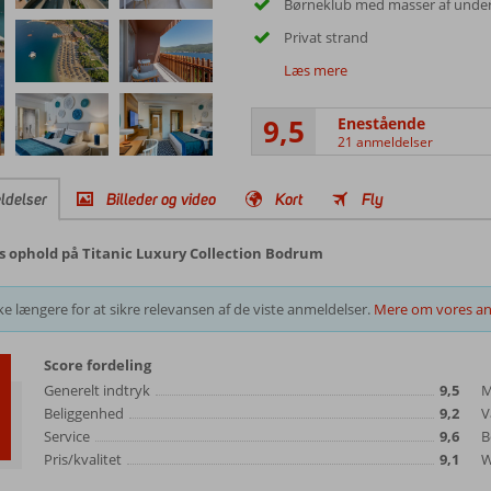
Børneklub med masser af unde
Privat strand
Læs mere
9,5
Enestående
21 anmeldelser
ldelser
Billeder og video
Kort
Fly
s ophold på Titanic Luxury Collection Bodrum
e længere for at sikre relevansen af de viste anmeldelser.
Mere om vores an
Score fordeling
Generelt indtryk
9,5
M
Beliggenhed
9,2
V
Service
9,6
B
Pris/kvalitet
9,1
W