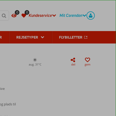
KONTAKT
REGISTER
0
0
Kundeservice
Mit Corendon
R
REJSETYPER
FLYBILLETTER
aug. 31°
C
del
gem
sive
 plads til