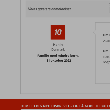
Vores gæsters anmeldelser
10
Om G
Vi e
Hanin
Denmark
Om T
Familie med mindre børn
,
Hele
11 oktober 2022
noge
TILMELD DIG NYHEDSBREVET – OG FÅ GODE TILBUD