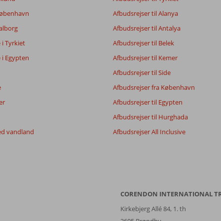
 København
Afbudsrejser til Alanya
Aalborg
Afbudsrejser til Antalya
e i Tyrkiet
Afbudsrejser til Belek
e i Egypten
Afbudsrejser til Kemer
Afbudsrejser til Side
e
Afbudsrejser fra København
er
Afbudsrejser til Egypten
Afbudsrejser til Hurghada
ed vandland
Afbudsrejser All Inclusive
CORENDON INTERNATIONAL T
Kirkebjerg Allé 84, 1. th