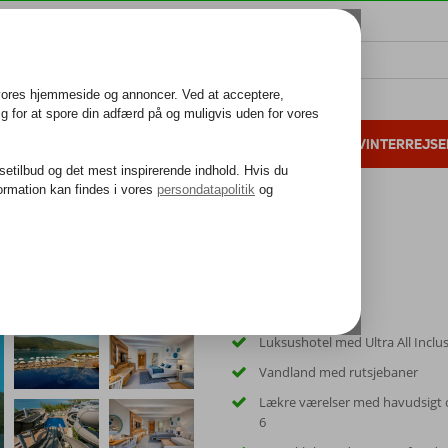
ALL INCLUSIVE
FAMILIEFERIE
VINTERREJSE
 danske gæster i 2025
25 års erfaring
Collection Bodrum
Luksushotel med Ultra All Inclu
Vandland med rutsjebaner
Lækre værelser med havudsigt og
6