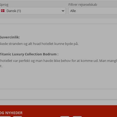
Sprog
Filtrer rejseselskab
Dansk (1)
Alle
uvercinlik:
lskede stranden og alt hvad hotellet kunne byde på.
itanic Luxury Collection Bodrum :
 hotellet var perfekt og man havde ikke behov for at komme ud. Man mangl
t.
 OG NYHEDER