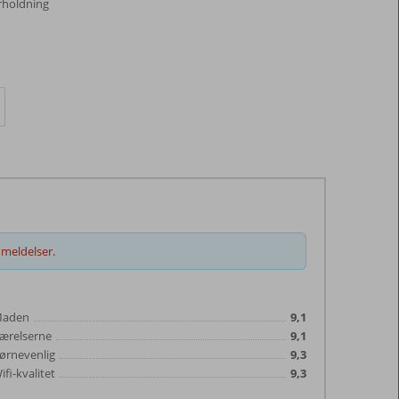
rholdning
meldelser.
aden
9,1
ærelserne
9,1
ørnevenlig
9,3
ifi-kvalitet
9,3