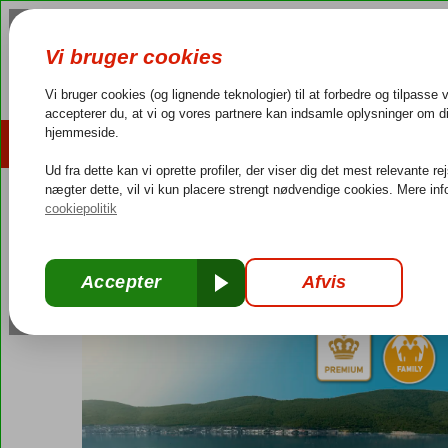
AFBUDSREJSER
REJSEMÅL
4,3/5 på Trustpilot
Dansk guideservice
40.000
Tyrkiet
Forside
Ægæiske kyst
Bodrum
Guvercinlik
Titanic Luxury 
Titanic Luxury Collection Bodrum
Ultra All Inclusive
-
Hotel