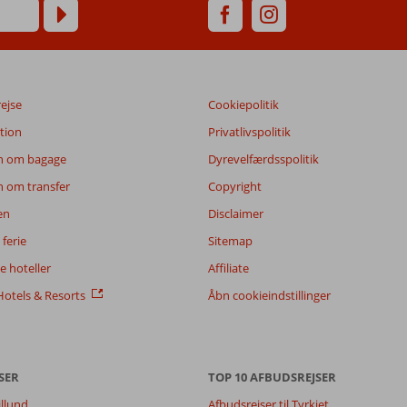
rejse
Cookiepolitik
tion
Privatlivspolitik
n om bagage
Dyrevelfærdsspolitik
n om transfer
Copyright
en
Disclaimer
ferie
Sitemap
 hoteller
Affiliate
otels & Resorts
Åbn cookieindstillinger
SER
TOP 10 AFBUDSREJSER
illund
Afbudsrejser til Tyrkiet