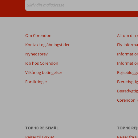
Om Corendon
Alt om din 
Kontakt og åbningstider
Fly-informa
Nyhedsbrev
Informatio
Job hos Corendon
Informatio
Vilkår og betingelser
Rejseblogg
Forsikringer
Bæredygtig 
Bæredygtige
Corendon H
TOP 10 REJSEMÅL
TOP 10 REJ
Rejser til Tyrkiet
Rejser fra B