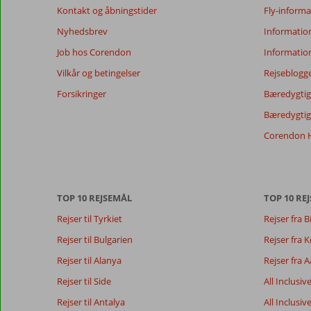
længere
Kontakt og åbningstider
Fly-informa
for
Nyhedsbrev
Informatio
at
sikre
Job hos Corendon
Informatio
relevansen
Vilkår og betingelser
Rejseblogg
af
de
Forsikringer
Bæredygtig 
viste
Bæredygtige
anmeldelser.
Mere
Corendon H
om
vores
anmeldelser.
TOP 10 REJSEMÅL
TOP 10 REJ
Totalscore
Score fordeling
7,8
Rejser til Tyrkiet
Rejser fra B
Generelt indtryk
7,7
Maden
Baseret på:
Beliggenhed
9,0
Værelserne
Rejser til Bulgarien
Rejser fra
33
Godt
Service
7,8
Børnevenlig
anmeldelser
Rejser til Alanya
Rejser fra 
Pris/kvalitet
7,6
Wifi-kvalitet
Rejser til Side
All Inclusiv
Rejser til Antalya
All Inclusiv
Vores
Sprog