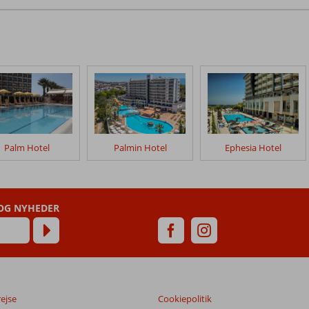
Palm Hotel
Palmin Hotel
Ephesia Hotel
 OG NYHEDER
rejse
Cookiepolitik