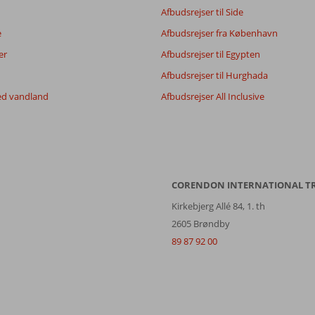
Afbudsrejser til Side
Alle
dato (ny > gammel)
e
Afbudsrejser fra København
er
Afbudsrejser til Egypten
Afbudsrejser til Hurghada
ed vandland
Afbudsrejser All Inclusive
CORENDON INTERNATIONAL T
Kirkebjerg Allé 84, 1. th
2605 Brøndby
89 87 92 00