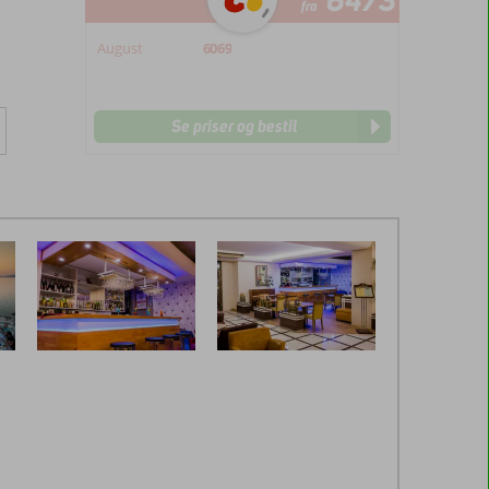
6473
fra
August
6069
Se priser og bestil