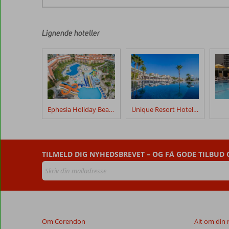
Anmeldelserne
er
skrevet
af
Lignende hoteller
vores
kunder
efter
deres
ophold
på
Derici
Ephesia Holiday Beach Club
Unique Resort Hotel Golf & Spa
Hotel
Anmeldelser,
der
TILMELD DIG NYHEDSBREVET – OG FÅ GODE TILBUD
er
ældre
end
48
måneder,
vises
Om Corendon
Alt om din 
ikke