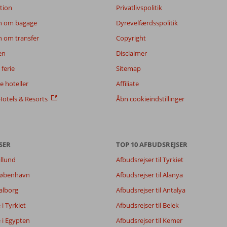
tion
Privatlivspolitik
n om bagage
Dyrevelfærdsspolitik
n om transfer
Copyright
en
Disclaimer
ferie
Sitemap
 hoteller
Affiliate
otels & Resorts
Åbn cookieindstillinger
SER
TOP 10 AFBUDSREJSER
illund
Afbudsrejser til Tyrkiet
6,6
6,6
 København
Afbudsrejser til Alanya
5,9
Aalborg
Afbudsrejser til Antalya
7,8
e i Tyrkiet
Afbudsrejser til Belek
e i Egypten
Afbudsrejser til Kemer
Filtrer rejseselskab
Sorter