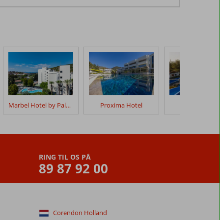
Marbel Hotel by Palm Wings
Proxima Hotel
Kustur Club
RING TIL OS PÅ
89 87 92 00
Corendon Holland