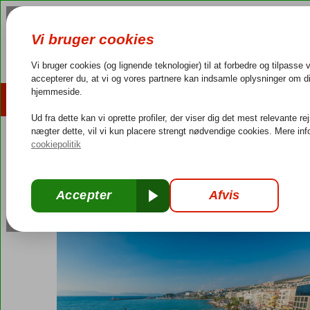
AFBUDSREJSER
REJSEMÅL
4,3/5 på Trustpilot
Dansk guideservice
40.000
Tyrkiet
Forside
Ægæiske kyst
Kusadasi
Derici Hotel
Derici Hotel
Halvpension
-
Hotel