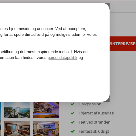
ALL INCLUSIVE
FAMILIEFERIE
VINTERREJSE
 danske gæster i 2025
25 års erfaring
Halvpension
I hjertet af Kusadasi
Tæt ved stranden
Fantastisk udsigt