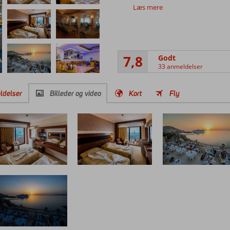
Læs mere
7,8
Godt
33 anmeldelser
ldelser
Billeder og video
Kort
Fly