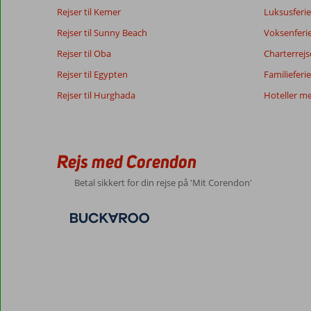
Rejser til Kemer
Luksusferie
gæsters
Dansk (12)
anmeldelser
Rejser til Sunny Beach
Voksenferi
Rejser til Oba
Charterrejs
8,0
Rejser til Egypten
Familieferie
Hyggelig
Generelt indtryk
8
Rejser til Hurghada
Hoteller m
by
Beliggenhed
10
Jesper
med
Service
8
Denmark
mange
Pris/kvalitet
9
muligheder
Med partner
Maden
5
for
Rejs med Corendon
,
Værelserne
7
shopping
16 maj 2026
Børnevenlig
-
Betal sikkert for din rejse på 'Mit Corendon'
og
Wifi-kvalitet
8
rigeligt
med
beværtninger
Om
Derici
Hotel:
Fint