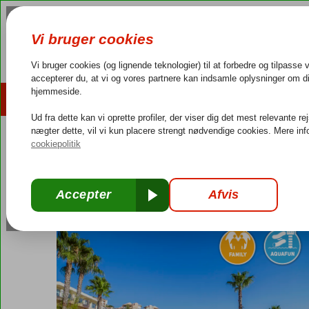
AFBUDSREJSER
REJSEMÅL
4,3/5 på Trustpilot
Dansk guideservice
40.000
Tyrkiet
Forside
Ægæiske kyst
Kusadasi
Unique Resort Hotel Golf & 
Unique Resort Hotel Golf & Spa
All Inclusive
-
Hotel