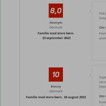
8,0
Fed 
Svin
Anonym
Denmark
Om U
Familie med store børn
,
Frem
23 september 2022
anim
10
Supe
var 
Ronny
frem
Denmark
Om U
Familie med store børn
,
26 august 2022
Kusid