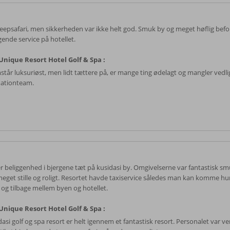
jeepsafari, men sikkerheden var ikke helt god. Smuk by og meget høflig befo
gende service på hotellet.
nique Resort Hotel Golf & Spa :
står luksuriøst, men lidt tættere på, er mange ting ødelagt og mangler vedli
ationteam.
r beliggenhed i bjergene tæt på kusidasi by. Omgivelserne var fantastisk s
meget stille og roligt. Resortet havde taxiservice således man kan komme hurt
 og tilbage mellem byen og hotellet.
nique Resort Hotel Golf & Spa :
asi golf og spa resort er helt igennem et fantastisk resort. Personalet var ven