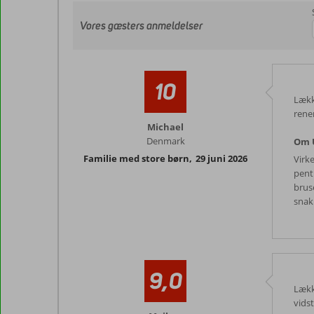
Vores gæsters anmeldelser
10
Lækk
rene
Michael
Denmark
Om U
Familie med store børn
,
29 juni 2026
Virk
pent
brus
snak
9,0
Lækk
vidst