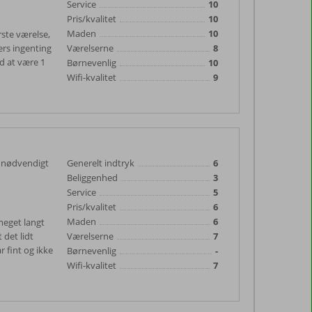
Service
10
Pris/kvalitet
10
Maden
10
rste værelse,
ers ingenting
Værelserne
8
d at være 1
Børnevenlig
10
Wifi-kvalitet
9
ar nødvendigt
Generelt indtryk
6
Beliggenhed
3
Service
5
Pris/kvalitet
6
Maden
6
 meget langt
 det lidt
Værelserne
7
r fint og ikke
Børnevenlig
-
Wifi-kvalitet
7