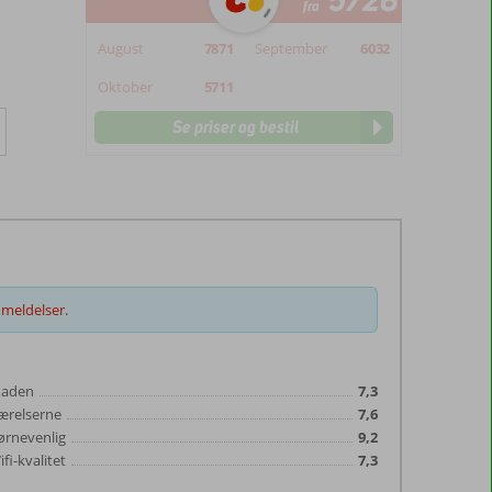
5726
fra
August
7871
September
6032
Oktober
5711
Se priser og bestil
meldelser.
aden
7,3
ærelserne
7,6
ørnevenlig
9,2
fi-kvalitet
7,3