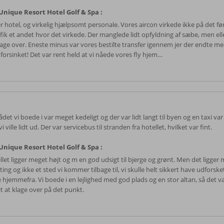
nique Resort Hotel Golf & Spa :
r hotel, og virkelig hjælpsomt personale. Vores aircon virkede ikke på det fø
 fik et andet hvor det virkede. Der manglede lidt opfyldning af sæbe, men ell
lage over. Eneste minus var vores bestilte transfer igennem jer der endte me
 forsinket! Det var rent held at vi nåede vores fly hjem…
det vi boede i var meget kedeligt og der var lidt langt til byen og en taxi v
vi ville lidt ud. Der var servicebus til stranden fra hotellet, hvilket var fint.
nique Resort Hotel Golf & Spa :
llet ligger meget højt og m en god udsigt til bjerge og grønt. Men det ligger
lting og ikke et sted vi kommer tilbage til, vi skulle helt sikkert have udforsket
 hjemmefra. Vi boede i en lejlighed med god plads og en stor altan, så det va
t at klage over på det punkt.