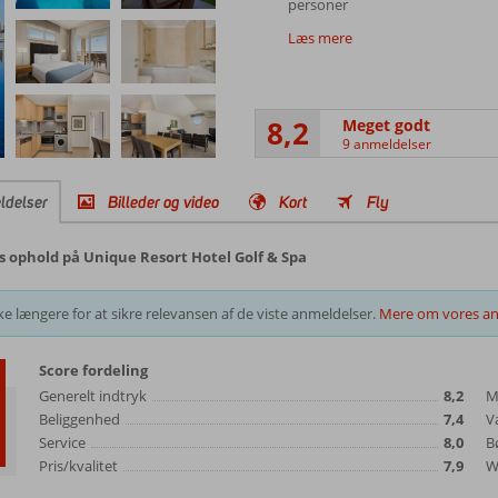
personer
Læs mere
8,2
Meget godt
9 anmeldelser
ldelser
Billeder og video
Kort
Fly
s ophold på Unique Resort Hotel Golf & Spa
e længere for at sikre relevansen af de viste anmeldelser.
Mere om vores an
Score fordeling
Generelt indtryk
8,2
M
Beliggenhed
7,4
V
Service
8,0
B
Pris/kvalitet
7,9
Wi