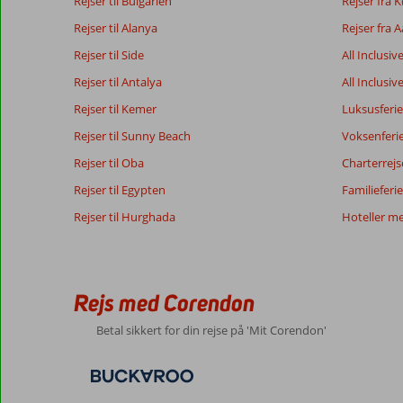
Rejser til Bulgarien
Rejser fra
Rejser til Alanya
Rejser fra 
Rejser til Side
All Inclusiv
Rejser til Antalya
All Inclusiv
Rejser til Kemer
Luksusferie
Rejser til Sunny Beach
Voksenferi
Rejser til Oba
Charterrejs
Rejser til Egypten
Familieferie
Rejser til Hurghada
Hoteller m
Rejs med Corendon
Betal sikkert for din rejse på 'Mit Corendon'