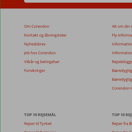
Om Corendon
Alt om din 
Kontakt og åbningstider
Fly-informa
Nyhedsbrev
Informatio
Job hos Corendon
Informatio
Vilkår og betingelser
Rejseblogg
Forsikringer
Bæredygtig 
Bæredygtige
Corendon H
TOP 10 REJSEMÅL
TOP 10 REJ
Rejser til Tyrkiet
Rejser fra B