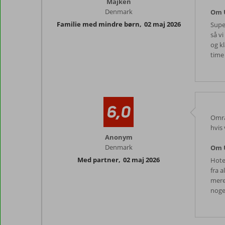
Majken
Denmark
Om U
Familie med mindre børn
,
02 maj 2026
Supe
så vi
og k
time
6,0
Områ
hvis 
Anonym
Denmark
Om U
Med partner
,
02 maj 2026
Hote
fra a
mere
noge