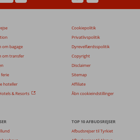
rejse
Cookiepolitik
tion
Privatlivspolitik
n om bagage
Dyrevelfærdsspolitik
n om transfer
Copyright
en
Disclaimer
ferie
Sitemap
 hoteller
Affiliate
otels & Resorts
Åbn cookieindstillinger
SER
TOP 10 AFBUDSREJSER
illund
Afbudsrejser til Tyrkiet