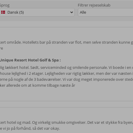
Sprog
Filtrer rejseselskab
Dansk (5)
Alle
ert område. Hotellets bar på stranden var flot, men selve stranden kunne 
re
nique Resort Hotel Golf & Spa :
elig lækkert hotel. Sødt, serviceminded og smilende personale. Vi boede i en
house lejlighed i 2 etager. Lejligheden var rigtig lækker, men der var næsten
erne på nogle af de 3 badeværelser. Vi var dog meget imponerede over sted
ker allerede om at komme tilbage næste år
ert hotel og mad. Og virkelig smukke omgivelser. Det var et stykke fra byen
e vi jo på forhånd, så det var okay.