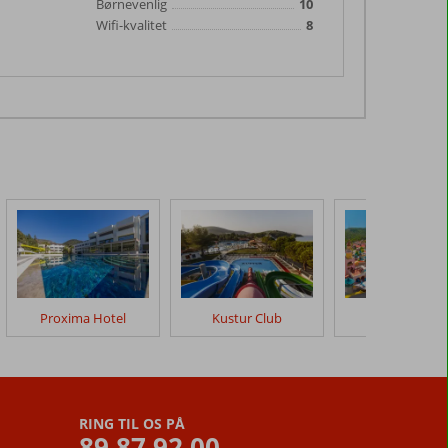
Børnevenlig
10
Wifi-kvalitet
8
Proxima Hotel
Kustur Club
Aqua Fantas
RING TIL OS PÅ
89 87 92 00