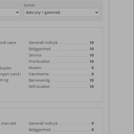
Sorter
dato (ny > gammel)
godt være
Generelt indtryk
10
Beliggenhed
10
Service
10
Pris/kvalitet
10
Maden
8
 duplex
 ingen vand i
Værelserne
8
et og
Børnevenlig
10
Wifi-kvalitet
10
, men det
Generelt indtryk
9
Beliggenhed
8