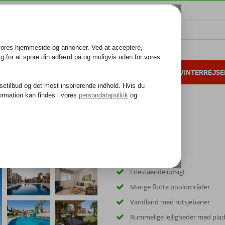
ALL INCLUSIVE
FAMILIEFERIE
VINTERREJSE
 danske gæster i 2025
25 års erfaring
Spa
Enestående udsigt
Mange flotte poolområder
Vandland med rutsjebaner
Rummelige lejligheder med plads