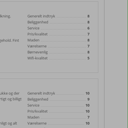
lkning.
Generelt indtryk
8
Beliggenhed
8
Service
6
Pris/kvalitet
7
Maden
8
gehold. Fint
Værelserne
7
Børnevenlig
8
Wifi-kvalitet
5
mukke og der
Generelt indtryk
10
igt og billigt
Beliggenhed
9
Service
10
Pris/kvalitet
10
Maden
7
ligt og alt
Værelserne
10