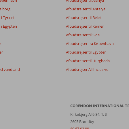
 København
Afbudsrejser til Alanya
Aalborg
Afbudsrejser til Antalya
e i Tyrkiet
Afbudsrejser til Belek
e i Egypten
Afbudsrejser til Kemer
Afbudsrejser til Side
e
Afbudsrejser fra København
er
Afbudsrejser til Egypten
Afbudsrejser til Hurghada
ed vandland
Afbudsrejser All Inclusive
CORENDON INTERNATIONAL T
Kirkebjerg Allé 84, 1. th
2605 Brøndby
89 87 92 00