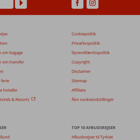
rejse
Cookiepolitik
tion
Privatlivspolitik
n om bagage
Dyrevelfærdsspolitik
n om transfer
Copyright
en
Disclaimer
ferie
Sitemap
 hoteller
Affiliate
otels & Resorts
Åbn cookieindstillinger
SER
TOP 10 AFBUDSREJSER
illund
Afbudsrejser til Tyrkiet