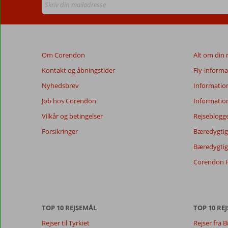
er
ældre
end
48
måneder,
Om Corendon
Alt om din 
vises
ikke
Kontakt og åbningstider
Fly-informa
længere
Nyhedsbrev
Informatio
for
at
Job hos Corendon
Informatio
sikre
Vilkår og betingelser
Rejseblogg
relevansen
af
Forsikringer
Bæredygtig 
de
Bæredygtige
viste
anmeldelser.
Corendon H
Mere
om
vores
anmeldelser.
TOP 10 REJSEMÅL
TOP 10 REJ
Rejser til Tyrkiet
Rejser fra B
Totalscore
Score fordeling