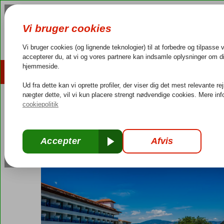
AFBUDSREJSER
REJSEMÅL
4,3/5 på Trustpilot
Dansk guideservice
40.000
Tyrkiet
Forside
Ægæiske kyst
Marmaris
Marmaris - Icmeler
L' Eto
L' Etoile Hotel
All Inclusive
-
Hotel