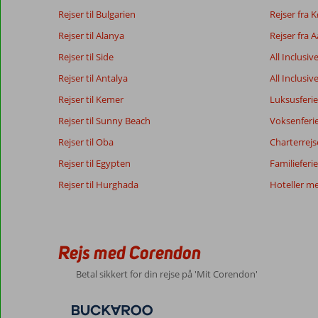
7,6
Generelt indtryk
7,6
Maden
Rejser til Bulgarien
Rejser fra
Baseret på:
Beliggenhed
8,8
Værelserne
89
Rejser til Alanya
Rejser fra 
Godt
Service
7,8
Børnevenlig
anmeldelser
Pris/kvalitet
7,4
Wifi-kvalitet
Rejser til Side
All Inclusiv
Rejser til Antalya
All Inclusiv
Rejser til Kemer
Luksusferie
Vores
Sprog
gæsters
Dansk (7)
Rejser til Sunny Beach
Voksenferi
anmeldelser
Rejser til Oba
Charterrejs
Rejser til Egypten
Familieferie
8,0
Rejser til Hurghada
Hoteller m
Om
Generelt indtryk
8
Marmaris
Beliggenhed
10
Kihnphilipkongersle
-
Service
8
Denmark
Icmeler:
Pris/kvalitet
7
Rejs med Corendon
Med partner
Maden
9
Dejligt
,
område
Værelserne
10
Betal sikkert for din rejse på 'Mit Corendon'
03 oktober 2024
med
Børnevenlig
-
strand
Wifi-kvalitet
5
og