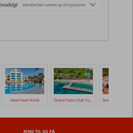
avudsigt
Værelset kan rumme op til 4 personer.
Ideal Pearl Hotel
Grand Yazici Club Turban Thermal Hotel
RING TIL OS PÅ