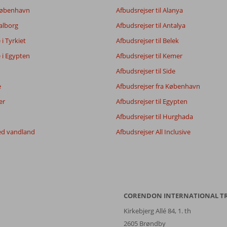
7,5
 København
Afbudsrejser til Alanya
7,2
Aalborg
Afbudsrejser til Antalya
6,3
5,0
e i Tyrkiet
Afbudsrejser til Belek
e i Egypten
Afbudsrejser til Kemer
Afbudsrejser til Side
Filtrer rejseselskab
Sorter
Alle
dato (ny > gammel)
e
Afbudsrejser fra København
er
Afbudsrejser til Egypten
Afbudsrejser til Hurghada
ed vandland
Afbudsrejser All Inclusive
CORENDON INTERNATIONAL T
Kirkebjerg Allé 84, 1. th
2605 Brøndby