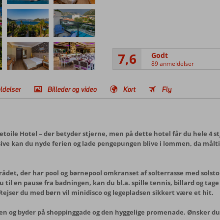
7,6
Godt
89 anmeldelser
ldelser
Billeder og video
Kort
Fly
etoile Hotel – der betyder stjerne, men på dette hotel får du hele 4 s
usive kan du nyde ferien og lade pengepungen blive i lommen, da målti
det, der har pool og børnepool omkranset af solterrasse med solstole
til en pause fra badningen, kan du bl.a. spille tennis, billard og ta
 Rejser du med børn vil minidisco og legepladsen sikkert være et hit.
øren og byder på shoppinggade og den hyggelige promenade. Ønsker du e