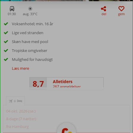
01:30
aug. 33°
C
del
gem
Voksenhotel; min. 16 år
Lige ved stranden
Skøn have med pool
Tropiske omgivelser
Mulighed for havudsigt
Læs mere
8,7
Alletiders
267 anmeldelser
+
04 okt. 2026 (sø.)
8 dage (7 nætter)
fra Hamburg