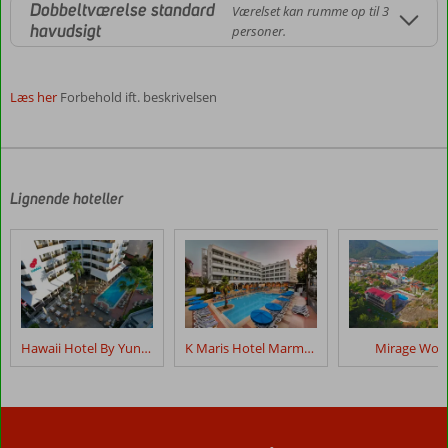
Dobbeltværelse standard
Værelset kan rumme op til 3
havudsigt
personer.
Læs her
Forbehold ift. beskrivelsen
Anmeldelserne
er
skrevet
af
Lignende hoteller
vores
kunder
efter
deres
ophold
på
Tropical
Hawaii Hotel By Yunus
K Maris Hotel Marmaris
Mirage Wor
Beach
Anmeldelser,
der