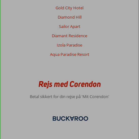
fleste
Gold City Hotel
gæster
Diamond Hill
er
+50.
Sailor Apart
Så
Diamant Residence
hvis
man
Izola Paradise
ønsker
Aqua Paradise Resort
en
afslappet
ferie,
uden
for
Rejs med Corendon
meget
støj
Betal sikkert for din rejse på 'Mit Corendon'
og
høj
musik
er
dette
hotel
sagen.