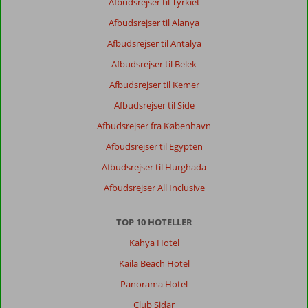
Afbudsrejser til Tyrkiet
den
flotteste
Afbudsrejser til Alanya
udsigt.
Afbudsrejser til Antalya
Forplejning
og
Afbudsrejser til Belek
personale
Afbudsrejser til Kemer
er
i
Afbudsrejser til Side
top.
Afbudsrejser fra København
Hotellet
ligger
Afbudsrejser til Egypten
ca
Afbudsrejser til Hurghada
3
km
Afbudsrejser All Inclusive
fra
centrum
TOP 10 HOTELLER
af
byen,
Kahya Hotel
i
Kaila Beach Hotel
et
roligt
Panorama Hotel
område.
Club Sidar
De