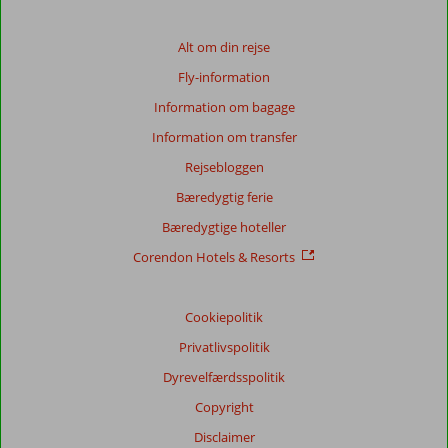
Baseret
på:
Alt om din rejse
267
Fly-information
anmeldelser
Information om bagage
Information om transfer
Score
Rejsebloggen
fordeling
Generelt indtryk
8,7
Maden
8,1
Bæredygtig ferie
Beliggenhed
9,2
Værelserne
8,0
Bæredygtige hoteller
Service
9,1
Børnevenlig
6,5
Pris/kvalitet
8,6
Wifi-kvalitet
6,2
Corendon Hotels & Resorts
Vores
Cookiepolitik
gæsters
anmeldelser
Privatlivspolitik
Sprog
Dyrevelfærdsspolitik
Dansk (8)
Copyright
Filtrer
rejseselskab
Disclaimer