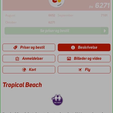
6271
fra
August
6652
September
7101
Oktober
6271
Se priser og bestil
Priser og bestil
Beskrivelse
Anmeldelser
Billeder og video
Kort
Fly
Tropical Beach