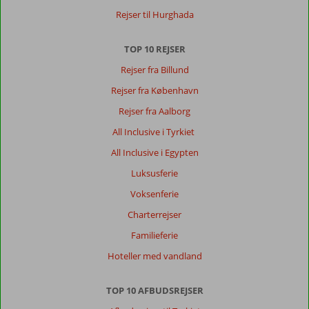
øer.
Rejser til Hurghada
Byen
er
forholdsvis
TOP 10 REJSER
stor
Rejser fra Billund
med
mange
Rejser fra København
butikker
Rejser fra Aalborg
og
restauranter
All Inclusive i Tyrkiet
m.m.
All Inclusive i Egypten
Om
Luksusferie
Tropical
Voksenferie
Beach:
Charterrejser
Hotellet
ligger
Familieferie
lige
Hoteller med vandland
ud
til
stranden
TOP 10 AFBUDSREJSER
med