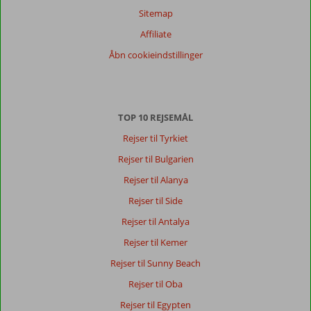
Alle
Sitemap
Sorter
Affiliate
dato (ny > gammel)
Åbn cookieindstillinger
Steen
10
Denmark
TOP 10 REJSEMÅL
Med partner
,
03 oktober 2024
Rejser til Tyrkiet
Rejser til Bulgarien
Marmaris
Rejser til Alanya
ligger
Rejser til Side
i
en
Rejser til Antalya
smuk
Rejser til Kemer
bugt,
med
Rejser til Sunny Beach
bjerge
Rejser til Oba
og
klippe
Rejser til Egypten