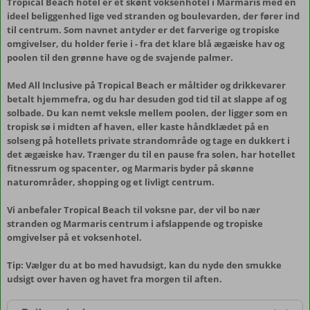
Tropical Beach hotel er et skønt voksenhotel i Marmaris med en
ideel beliggenhed lige ved stranden og boulevarden, der fører ind
til centrum. Som navnet antyder er det farverige og tropiske
omgivelser, du holder ferie i - fra det klare blå ægæiske hav og
poolen til den grønne have og de svajende palmer.
Med All Inclusive på Tropical Beach er måltider og drikkevarer
betalt hjemmefra, og du har desuden god tid til at slappe af og
solbade. Du kan nemt veksle mellem poolen, der ligger som en
tropisk sø i midten af haven, eller kaste håndklædet på en
solseng på hotellets private strandområde og tage en dukkert i
det ægæiske hav. Trænger du til en pause fra solen, har hotellet
fitnessrum og spacenter, og Marmaris byder på skønne
naturområder, shopping og et livligt centrum.
Vi anbefaler Tropical Beach til voksne par, der vil bo nær
stranden og Marmaris centrum i afslappende og tropiske
omgivelser på et voksenhotel.
Tip: Vælger du at bo med havudsigt, kan du nyde den smukke
udsigt over haven og havet fra morgen til aften.