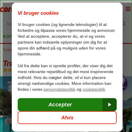
4,3/5 på Trustpilot
Tyrkiet
Forside
Ægæiske kyst
Marmaris
Tropical Beach
Tropical Beach
All Inclusive
-
Hotel