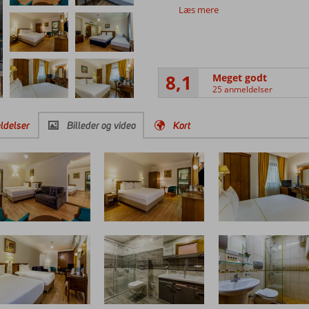
Læs mere
8,1
Meget godt
25 anmeldelser
ldelser
Billeder og video
Kort