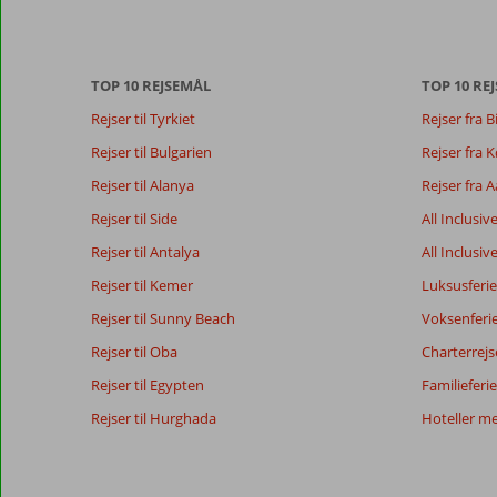
vores
anmeldelser.
TOP 10 REJSEMÅL
TOP 10 REJ
Totalscore
Score fordeling
8,1
Rejser til Tyrkiet
Rejser fra B
Generelt indtryk
8,1
Maden
Baseret på:
Beliggenhed
9,0
Værelserne
Rejser til Bulgarien
Rejser fra
25
Meget
Service
8,4
Børnevenlig
anmeldelser
Rejser til Alanya
Rejser fra 
godt
Pris/kvalitet
8,1
Wifi-kvalitet
Rejser til Side
All Inclusiv
Rejser til Antalya
All Inclusiv
Vores
Sprog
Rejser til Kemer
Luksusferie
gæsters
Dansk (1)
anmeldelser
Rejser til Sunny Beach
Voksenferi
Rejser til Oba
Charterrejs
9,0
Rejser til Egypten
Familieferie
Om
Generelt indtryk
9
Rejser til Hurghada
Hoteller m
Sultanahmet:
Beliggenhed
10
Carstenishoej
Service
9
Vi
Denmark
Pris/kvalitet
9
havde