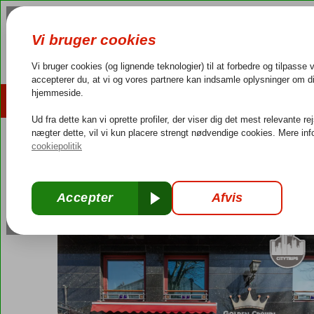
AFBUDSREJSER
REJSEMÅL
4,3/5 på Trustpilot
Dansk guideservice
40.000
Tyrkiet
Forside
Istanbul
Sultanahmet
Golden Crown
Golden Crown
Morgenmad
-
Hotel