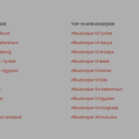
SER
TOP 10 AFBUDSREJSER
illund
Afbudsrejser til Tyrkiet
7,3
7,0
 København
Afbudsrejser til Alanya
7,7
Aalborg
Afbudsrejser til Antalya
8,9
e i Tyrkiet
Afbudsrejser til Belek
e i Egypten
Afbudsrejser til Kemer
Filtrer rejseselskab
Sorter
Afbudsrejser til Side
Alle
dato (ny > gammel)
e
Afbudsrejser fra København
er
Afbudsrejser til Egypten
Afbudsrejser til Hurghada
ed vandland
Afbudsrejser All Inclusive