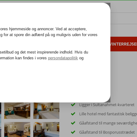
ALL INCLUSIVE
FAMILIEFERIE
VINTERREJSE
 danske gæster i 2025
25 års erfaring
Ligger i Sultanahmet-kvarteret
Lille hotel med fantastisk belig
Gåafstand til mange seværdigh
Gåafstand til Bosporusstrædet