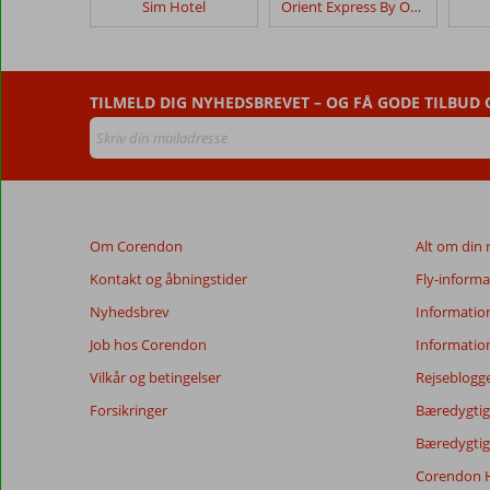
Sim Hotel
Orient Express By Orka Hotels
Crown
Anmeldelser,
der
TILMELD DIG NYHEDSBREVET – OG FÅ GODE TILBUD
er
ældre
end
48
måneder,
vises
Om Corendon
Alt om din 
ikke
længere
Kontakt og åbningstider
Fly-informa
for
Nyhedsbrev
Informatio
at
sikre
Job hos Corendon
Informatio
relevansen
Vilkår og betingelser
Rejseblogg
af
de
Forsikringer
Bæredygtig 
viste
Bæredygtige
anmeldelser.
Mere
Corendon H
om