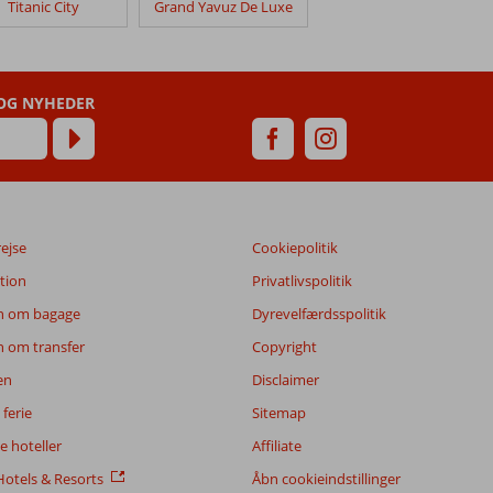
Titanic City
Grand Yavuz De Luxe
 OG NYHEDER
rejse
Cookiepolitik
tion
Privatlivspolitik
n om bagage
Dyrevelfærdsspolitik
n om transfer
Copyright
en
Disclaimer
ferie
Sitemap
 hoteller
Affiliate
otels & Resorts
Åbn cookieindstillinger