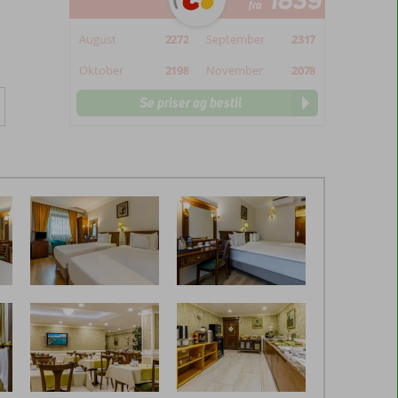
1839
fra
August
2272
September
2317
Oktober
2198
November
2078
Se priser og bestil