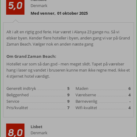
5,0
Denmark
Med venner
,
01 oktober 2025
Alt i alt en rigtig god ferie. Har været i Alanya 23 gange nu. Så vi
elsker byen. Kender flere hoteller i byen, anden gang vi var på Grand
Zaman Beach. Vælger nok en anden næste gang
Om Grand Zaman Beach:
Hotellet var som så dan god - men meget slidt. Tapet på værelser
hang i laser og vandet i bruseren kunne man ikke regne med. Ikke et
4 stjernet hotel værdigt.
Generelt indtryk
5
Maden
6
Beliggenhed
9
Værelserne
4
Service
9
Børnevenlig
-
Pris/kvalitet
7
Wifi-kvalitet
4
Lisbet
8,0
Denmark