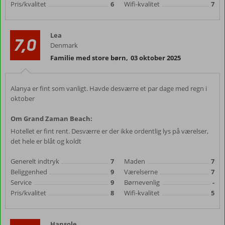
Pris/kvalitet
6
Wifi-kvalitet
7
Lea
7,0
Denmark
Familie med store børn
,
03 oktober 2025
Alanya er fint som vanligt. Havde desværre et par dage med regn i
oktober
Om Grand Zaman Beach:
Hotellet er fint rent. Desværre er der ikke ordentlig lys på værelser,
det hele er blåt og koldt
Generelt indtryk
7
Maden
7
Beliggenhed
9
Værelserne
7
Service
9
Børnevenlig
-
Pris/kvalitet
8
Wifi-kvalitet
5
Hansole