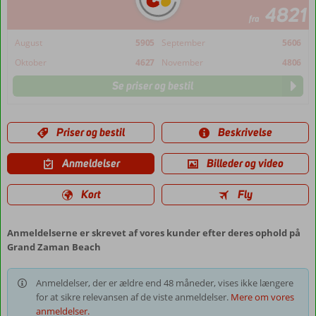
4821
fra
August
5905
September
5606
Oktober
4627
November
4806
Se priser og bestil
Priser og bestil
Beskrivelse
Anmeldelser
Billeder og video
Kort
Fly
Anmeldelserne er skrevet af vores kunder efter deres ophold på
Grand Zaman Beach
Anmeldelser, der er ældre end 48 måneder, vises ikke længere
for at sikre relevansen af de viste anmeldelser.
Mere om vores
anmeldelser.