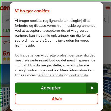
4,3/5 på Trustpilot
Tyrkiet
Forside
Tyrkiets sydkyst
Alanya
Grand Zaman Beach
Grand Zaman Beach
All Inclusive
-
Hotel