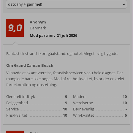
dato (ny > gammel)
Anonym
9,0
Denmark
Med partner
,
21 juli 2026
Fantastisk strand i kort gåafstand, og hotel. Meget livlig bygade.
Om Grand Zaman Beach:
Vi havde et skønt værelse, fatastisk serviceniveau hele døgnet. Der
manglede bare ikke noget. Mad af ret høj kvalitet, hvor der er kælet
fordekoration og opsætning.
Generelt indtryk
9
Maden
10
Beliggenhed
9
Værelserne
10
Service
10
Børnevenlig
-
Pris/kvalitet
10
Wifi-kvalitet
6