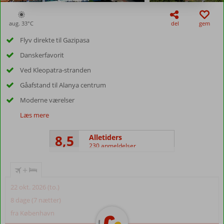
aug. 33°
C
del
gem
Flyv direkte til Gazipasa
Danskerfavorit
Ved Kleopatra-stranden
Gåafstand til Alanya centrum
Moderne værelser
Læs mere
8,5
Alletiders
230 anmeldelser
+
22 okt. 2026 (to.)
8 dage (7 nætter)
fra København