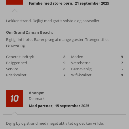
Familie med store børn
,
21 september 2025
Lækker strand. Dejligt med gratis solstole og parasoller
Om Grand Zaman Beach:
Rigtig fint hotel. Bærer præg af mange gæster. Trænger til let
renovering
Generelt indtryk
8
Maden
9
Beliggenhed
9
Værelserne
7
Service
8
Børnevenlig
-
Pris/kvalitet
7
Wifi-kvalitet
9
Anonym
10
Denmark
Med partner
,
15 september 2025
Dejlig by og strand med meget aktivitet og det kan vi lide.