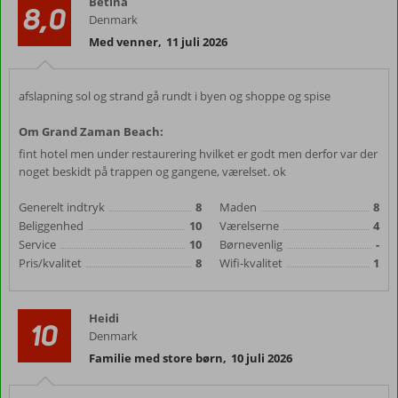
Betina
8,0
Denmark
Med venner
,
11 juli 2026
afslapning sol og strand gå rundt i byen og shoppe og spise
Om Grand Zaman Beach:
fint hotel men under restaurering hvilket er godt men derfor var der
noget beskidt på trappen og gangene, værelset. ok
Generelt indtryk
8
Maden
8
Beliggenhed
10
Værelserne
4
Service
10
Børnevenlig
-
Pris/kvalitet
8
Wifi-kvalitet
1
Heidi
10
Denmark
Familie med store børn
,
10 juli 2026