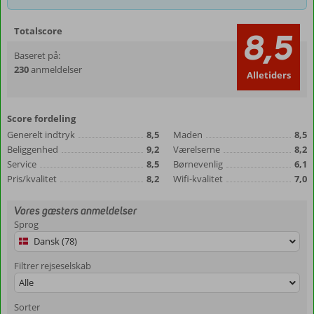
Totalscore
8,5
Baseret på:
230
anmeldelser
Alletiders
Score fordeling
Generelt indtryk
8,5
Maden
8,5
Beliggenhed
9,2
Værelserne
8,2
Service
8,5
Børnevenlig
6,1
Pris/kvalitet
8,2
Wifi-kvalitet
7,0
Vores gæsters anmeldelser
Sprog
Dansk (78)
Filtrer rejseselskab
Alle
Sorter