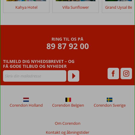
Kahya Hotel
Villa Sunflower
RING TIL OS PÅ
89 87 92 00
TILMELD DIG NYHEDSBREVET – OG
FÅ GODE TILBUD OG NYHEDER
Corendon Holland
Corendon Belgien
Corendon Sverige
Om Corendon
Kontakt og åbningstider