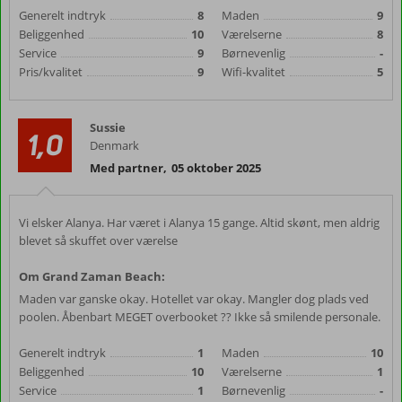
Generelt indtryk
8
Maden
9
Beliggenhed
10
Værelserne
8
Service
9
Børnevenlig
-
Pris/kvalitet
9
Wifi-kvalitet
5
Sussie
1,0
Denmark
Med partner
,
05 oktober 2025
Vi elsker Alanya. Har været i Alanya 15 gange. Altid skønt, men aldrig
blevet så skuffet over værelse
Om Grand Zaman Beach:
Maden var ganske okay. Hotellet var okay. Mangler dog plads ved
poolen. Åbenbart MEGET overbooket ?? Ikke så smilende personale.
Generelt indtryk
1
Maden
10
Beliggenhed
10
Værelserne
1
Service
1
Børnevenlig
-