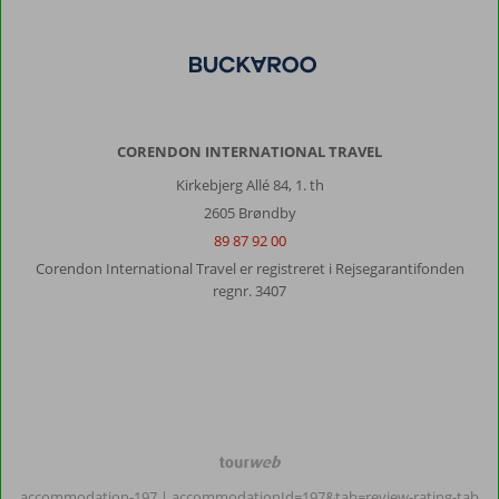
CORENDON INTERNATIONAL TRAVEL
Kirkebjerg Allé 84, 1. th
2605 Brøndby
89 87 92 00
Corendon International Travel er registreret i Rejsegarantifonden
regnr. 3407
TourWeb
©
accommodation-197
| accommodationId=197&tab=review-rating-tab