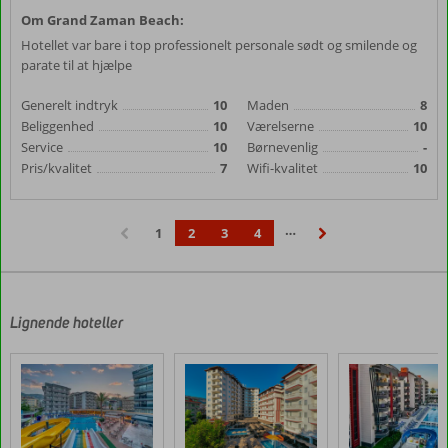
Om Grand Zaman Beach:
Hotellet var bare i top professionelt personale sødt og smilende og
parate til at hjælpe
Generelt indtryk
10
Maden
8
Beliggenhed
10
Værelserne
10
Service
10
Børnevenlig
-
Pris/kvalitet
7
Wifi-kvalitet
10
…
1
2
3
4
‹
›
Lignende hoteller