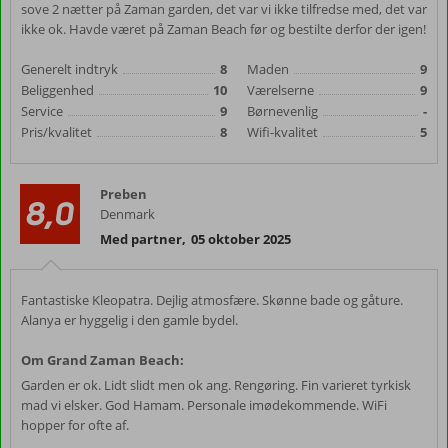
sove 2 nætter på Zaman garden, det var vi ikke tilfredse med, det var
ikke ok. Havde været på Zaman Beach før og bestilte derfor der igen!
Generelt indtryk
8
Maden
9
Beliggenhed
10
Værelserne
9
Service
9
Børnevenlig
-
Pris/kvalitet
8
Wifi-kvalitet
5
Preben
8,0
Denmark
Med partner
,
05 oktober 2025
Fantastiske Kleopatra. Dejlig atmosfære. Skønne bade og gåture.
Alanya er hyggelig i den gamle bydel.
Om Grand Zaman Beach:
Garden er ok. Lidt slidt men ok ang. Rengøring. Fin varieret tyrkisk
mad vi elsker. God Hamam. Personale imødekommende. WiFi
hopper for ofte af.