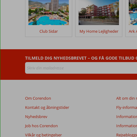
efter
deres
ophold
på
Havana
Club Sidar
My Home Lejligheder
Lejligheder
Anmeldelser,
der
TILMELD DIG NYHEDSBREVET – OG FÅ GODE TILBUD
er
ældre
end
48
måneder,
vises
Om Corendon
Alt om din 
ikke
længere
Kontakt og åbningstider
Fly-informa
for
Nyhedsbrev
Informatio
at
sikre
Job hos Corendon
Informatio
relevansen
Vilkår og betingelser
Rejseblogg
af