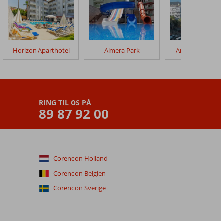
Horizon Aparthotel
Almera Park
Angora Lejlighe
RING TIL OS PÅ
89 87 92 00
Corendon Holland
Corendon Belgien
Corendon Sverige