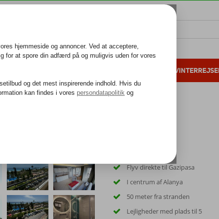
ALL INCLUSIVE
FAMILIEFERIE
VINTERREJSE
 danske gæster i 2025
25 års erfaring
Flyv direkte til Gazipasa
I centrum af Alanya
50 meter fra stranden
Lejligheder med plads til 5