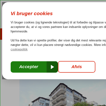
AFBUDSREJSER
REJSEMÅL
4,3/5 på Trustpilot
Dansk guideservice
40.000
Tyrkiet
Forside
Tyrkiets sydkyst
Alanya
Havana Lejligheder
Havana Lejligheder
Uden pension
-
Lejlighed