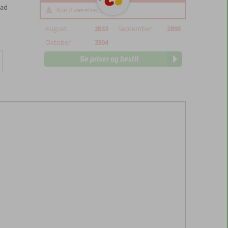
mad
Kun 2 værelse(r) tilbage
August
2833
September
2893
Oktober
3304
Se priser og bestil