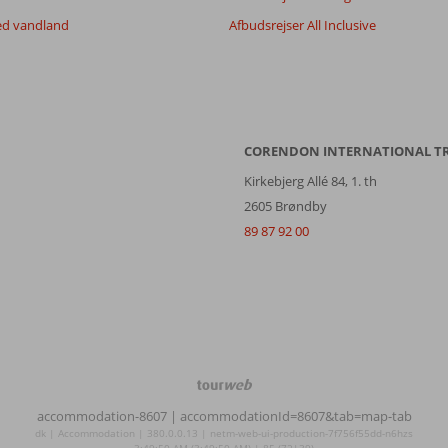
ed vandland
Afbudsrejser All Inclusive
CORENDON INTERNATIONAL T
Kirkebjerg Allé 84, 1. th
2605 Brøndby
89 87 92 00
TourWeb
©
accommodation-8607
| accommodationId=8607&tab=map-tab
NetMatch
dk | Accommodation | 380.0.0.13 | netm-web-ui-production-7f756f55dd-n6hzs