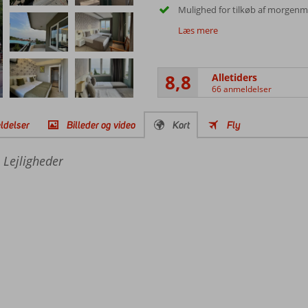
Mulighed for tilkøb af morgen
Læs mere
8,8
Alletiders
66 anmeldelser
ldelser
Billeder og video
Kort
Fly
Lejligheder