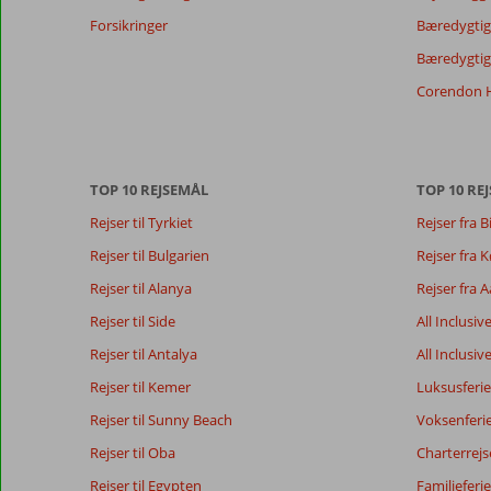
de
Forsikringer
Bæredygtig 
viste
Bæredygtige
anmeldelser.
Mere
Corendon H
om
vores
anmeldelser.
TOP 10 REJSEMÅL
TOP 10 REJ
Totalscore
Score fordeling
8,8
Rejser til Tyrkiet
Rejser fra B
Generelt indtryk
8,8
Maden
Baseret på:
Beliggenhed
9,7
Værelserne
Rejser til Bulgarien
Rejser fra
66
Alletiders
Service
9,3
Børnevenlig
anmeldelser
Rejser til Alanya
Rejser fra 
Pris/kvalitet
7,9
Wifi-kvalitet
Rejser til Side
All Inclusiv
Rejser til Antalya
All Inclusiv
Vores
Sprog
Rejser til Kemer
Luksusferie
gæsters
Dansk (7)
anmeldelser
Rejser til Sunny Beach
Voksenferi
Rejser til Oba
Charterrejs
Rejser til Egypten
Familieferie