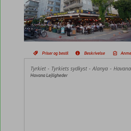
Priser og bestil
Beskrivelse
Anme
Tyrkiet
Forside
Tyrkiets sydkyst
Alanya
Havana 
Havana Lejligheder