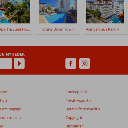
Ark Apart & Suite Hotel
Eftalia Down Town
Alanya Risus Park Hotel
 OG NYHEDER
rejse
Cookiepolitik
tion
Privatlivspolitik
n om bagage
Dyrevelfærdsspolitik
n om transfer
Copyright
en
Disclaimer