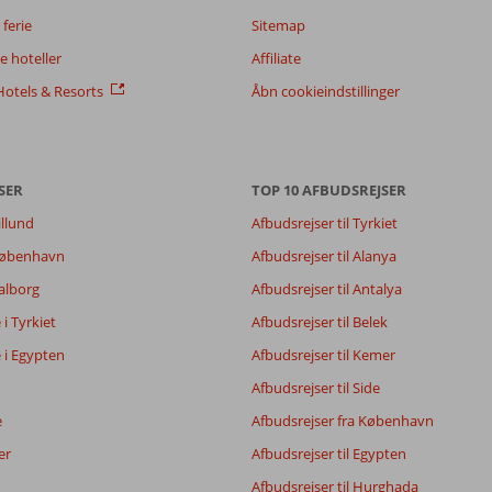
ferie
Sitemap
 hoteller
Affiliate
otels & Resorts
Åbn cookieindstillinger
SER
TOP 10 AFBUDSREJSER
illund
Afbudsrejser til Tyrkiet
9,1
8,1
 København
Afbudsrejser til Alanya
8,6
Aalborg
Afbudsrejser til Antalya
8,3
e i Tyrkiet
Afbudsrejser til Belek
e i Egypten
Afbudsrejser til Kemer
Filtrer rejseselskab
Sorter
Afbudsrejser til Side
Alle
dato (ny > gammel)
e
Afbudsrejser fra København
er
Afbudsrejser til Egypten
Afbudsrejser til Hurghada