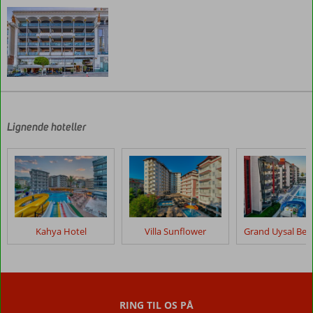
Anmeldelserne
er
skrevet
af
Lignende hoteller
vores
kunder
efter
deres
ophold
på
Numa
Kahya Hotel
Villa Sunflower
Port
Hotel
Anmeldelser,
der
RING TIL OS PÅ