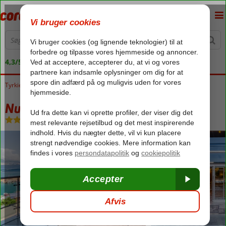
4,3/5 på Trustpilot
Tyrkiet
Forside
Tyrkiets sydkyst
Alanya
Numa Port Hotel
Numa Port Hotel
Morgenmad
-
Hotel