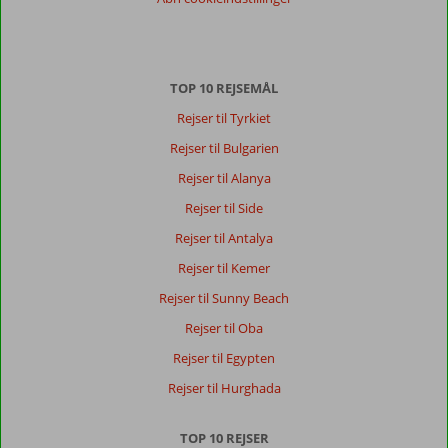
Gwendolyn
7,0
Nederland
TOP 10 REJSEMÅL
Familie med store børn
,
23 september 2024
Rejser til Tyrkiet
Rejser til Bulgarien
Om
Rejser til Alanya
Kundu:
Rejser til Side
Fin
Rejser til Antalya
strand,
men
Rejser til Kemer
hvis
Rejser til Sunny Beach
man
vil
Rejser til Oba
shoppe,
Rejser til Egypten
skal
man
Rejser til Hurghada
tage
en
TOP 10 REJSER
taxa.