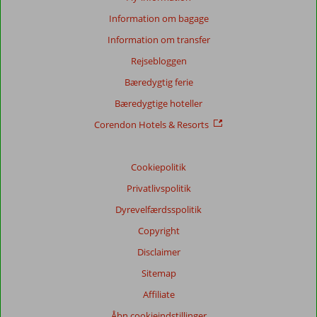
Information om bagage
Information om transfer
Score
Rejsebloggen
fordeling
Generelt indtryk
7,7
Maden
8,2
Bæredygtig ferie
Beliggenhed
7,6
Værelserne
7,5
Bæredygtige hoteller
Service
8,1
Børnevenlig
8,4
Pris/kvalitet
7,1
Wifi-kvalitet
8,3
Corendon Hotels & Resorts
Vores
Cookiepolitik
gæsters
anmeldelser
Privatlivspolitik
Sprog
Dyrevelfærdsspolitik
Dansk (7)
Copyright
Filtrer
rejseselskab
Disclaimer
Alle
Sitemap
Sorter
Affiliate
dato (ny > gammel)
Åbn cookieindstillinger