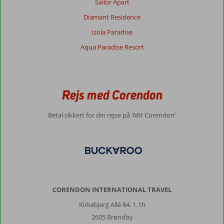
Sailor Apart
Diamant Residence
Om
Izola Paradise
Kundu:
Aqua Paradise Resort
Hotellet
ligger
ret
afsides,
busstoppestedet
Rejs med Corendon
er
lige
Betal sikkert for din rejse på 'Mit Corendon'
foran
døren.
Det
er
et
smukt
kompleks
med
CORENDON INTERNATIONAL TRAVEL
mange
Kirkebjerg Allé 84, 1. th
funktioner,
2605 Brøndby
som