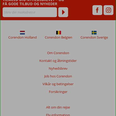
FÅ GODE TILBUD OG NYHEDER
vises
ikke
længere
for
at
sikre
relevansen
Corendon Holland
Corendon Belgien
Corendon Sverige
af
de
viste
Om Corendon
anmeldelser.
Kontakt og åbningstider
Mere
om
Nyhedsbrev
vores
Job hos Corendon
anmeldelser.
Vilkår og betingelser
Totalscore
Forsikringer
Baseret
på:
Alt om din rejse
14
Fly-information
anmeldelser