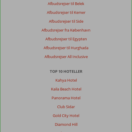
lukkes,
Afbudsrejser til Belek
revner
Afbudsrejser til Kemer
i
badeværelsesfliserne
Afbudsrejser til Side
og
Afbudsrejser fra København
en
masse
Afbudsrejser til Egypten
skimmel
Afbudsrejser til Hurghada
i
kit-
Afbudsrejser All Inclusive
kanterne.
TOP 10 HOTELLER
Generelt indtryk
7
Maden
7
Beliggenhed
7
Værelserne
6
Kahya Hotel
Service
6
Børnevenlig
8
Kaila Beach Hotel
Pris/kvalitet
6
Wifi-kvalitet
7
Panorama Hotel
Club Sidar
Anonym
8,0
Gold City Hotel
Nederland
Familie med store børn
Diamond Hill
,
21 august 2024