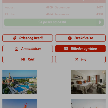
August
6809
September
5427
Oktober
4694
November
4388
Se priser og bestil
Priser og bestil
Beskrivelse
Anmeldelser
Billeder og video
Kort
Fly