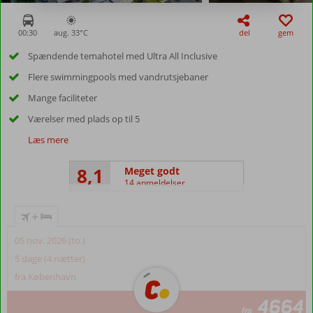
00:30
aug. 33°
C
del
gem
Spændende temahotel med Ultra All Inclusive
Flere swimmingpools med vandrutsjebaner
Mange faciliteter
Værelser med plads op til 5
Læs mere
8,1
Meget godt
14 anmeldelser
+
05 nov. 2026 (to.)
5 dage (4 nætter)
fra København
4664
fra