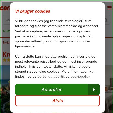
4,3/5 på Trustpilot
Tyrkiet
Forside
Tyrkiets sydkyst
Antalya
Kundu
Kremlin Palace
Kremlin Palace
Ultra All Inclusive
-
Hotel