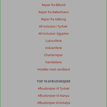
Rejser fra Billund
Om
Rejser fra København
Kremlin
Palace
Rejser fra Aalborg
:
All Inclusive i Tyrkiet
Sammenlignet
med
All Inclusive i Egypten
for
Luksusferie
to
år
Voksenferie
siden
Charterrejser
var
indkvarteringen
Familieferie
forringet
Hoteller med vandland
med
hensyn
til
TOP 10 AFBUDSREJSER
vedligeholdelse.
Afbudsrejser til Tyrkiet
Brusedøre,
der
Afbudsrejser til Alanya
ikke
Afbudsrejser til Antalya
kunne