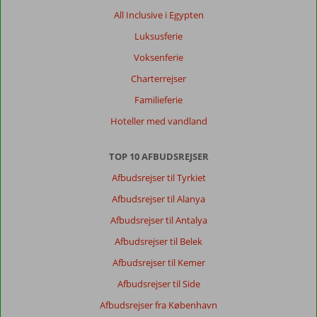
the
All Inclusive i Egypten
hotel
Luksusferie
Om
Voksenferie
Lara
Charterrejser
Barut
Collection:
Familieferie
The
Hoteller med vandland
territory
of
the
TOP 10 AFBUDSREJSER
hotel
Afbudsrejser til Tyrkiet
is
beautiful
Afbudsrejser til Alanya
and
Afbudsrejser til Antalya
spatious.
You
Afbudsrejser til Belek
have
Afbudsrejser til Kemer
everything
you
Afbudsrejser til Side
need
Afbudsrejser fra København
there