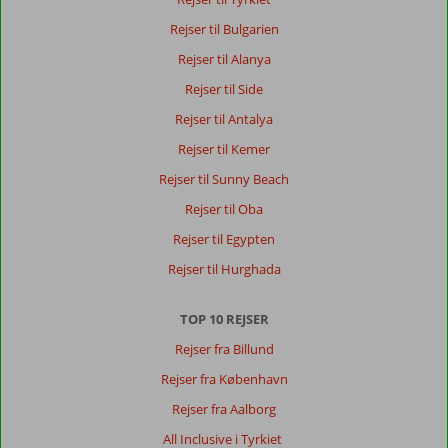
,
21 juni 2026
Rejser til Bulgarien
Rejser til Alanya
Om
Rejser til Side
Lara:
Rejser til Antalya
Nice
and
Rejser til Kemer
well
Rejser til Sunny Beach
maintained
beach
Rejser til Oba
with
Rejser til Egypten
a
good
Rejser til Hurghada
bar
and
TOP 10 REJSER
comfortable
free
Rejser fra Billund
of
Rejser fra København
charge
sun-
Rejser fra Aalborg
beds
All Inclusive i Tyrkiet
from