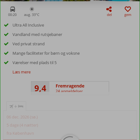
00:20
aug. 33°
C
del
gem
Ultra All Inclusive
Vandland med rutsjebaner
Ved privat strand
Mange faciliteter for børn og voksne
Værelser med plads til 5
Læs mere
9,4
Fremragende
24 anmeldelser
+
06 dec. 2026 (sø.)
5 dage (4 nætter)
fra København