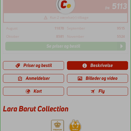
5113
fra
Kun 2 værelse(r) tilbage
August
11870
September
9515
Oktober
8581
November
5524
Se priser og bestil
Priser og bestil
Beskrivelse
Anmeldelser
Billeder og video
Kort
Fly
Lara Barut Collection