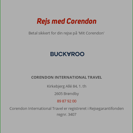
Lara:
Super
hotel,
Rejs med Corendon
som
ligger
Betal sikkert for din rejse på 'Mit Corendon'
tæt
på
shopping
og
lidt
byliv
Om
CORENDON INTERNATIONAL TRAVEL
Lara
Kirkebjerg Allé 84, 1. th
Barut
2605 Brøndby
Collection:
89 87 92 00
Luksus
hotel
Corendon International Travel er registreret i Rejsegarantifonden
med
regnr. 3407
lækkert
mad
hver