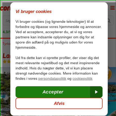
4,3/5 på Trustpilot
Tyrkiet
Forside
Tyrkiets sydkyst
Antalya
Lara
Lara Barut Collection
Lara Barut Collection
Ultra All Inclusive
-
Hotel