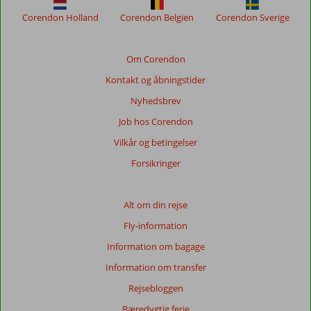
sikre
Corendon Holland
Corendon Belgien
Corendon Sverige
relevansen
af
de
Om Corendon
viste
Kontakt og åbningstider
anmeldelser.
Mere
Nyhedsbrev
om
Job hos Corendon
vores
anmeldelser.
Vilkår og betingelser
Forsikringer
Totalscore
Baseret
Alt om din rejse
på:
Fly-information
24
anmeldelser
Information om bagage
Information om transfer
Rejsebloggen
Score
fordeling
Bæredygtig ferie