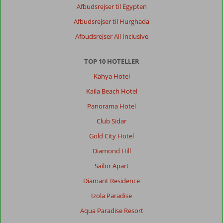
and
Afbudsrejser til Egypten
can
Afbudsrejser til Hurghada
enjoy
longer
Afbudsrejser All Inclusive
walking
and
TOP 10 HOTELLER
even
jogging
Kahya Hotel
Kaila Beach Hotel
Generelt indtryk
10
Maden
10
Beliggenhed
10
Værelserne
10
Panorama Hotel
Service
10
Børnevenlig
7
Club Sidar
Pris/kvalitet
7
Wifi-kvalitet
10
Gold City Hotel
Diamond Hill
Stine
10
Sailor Apart
Denmark
Familie med mindre børn
Diamant Residence
,
19 maj 2025
Izola Paradise
Aqua Paradise Resort
Om