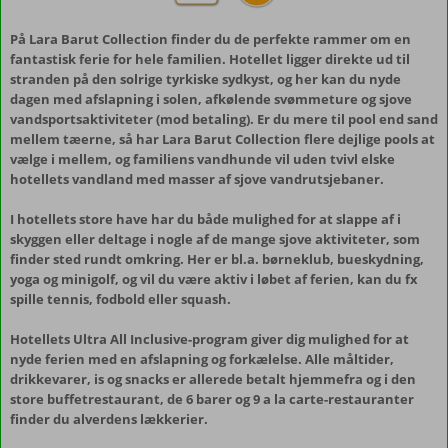
På Lara Barut Collection finder du de perfekte rammer om en
fantastisk ferie for hele familien. Hotellet ligger direkte ud til
stranden på den solrige tyrkiske sydkyst, og her kan du nyde
dagen med afslapning i solen, afkølende svømmeture og sjove
vandsportsaktiviteter (mod betaling). Er du mere til pool end sand
mellem tæerne, så har Lara Barut Collection flere dejlige pools at
vælge i mellem, og familiens vandhunde vil uden tvivl elske
hotellets vandland med masser af sjove vandrutsjebaner.
I hotellets store have har du både mulighed for at slappe af i
skyggen eller deltage i nogle af de mange sjove aktiviteter, som
finder sted rundt omkring. Her er bl.a. børneklub, bueskydning,
yoga og minigolf, og vil du være aktiv i løbet af ferien, kan du fx
spille tennis, fodbold eller squash.
Hotellets Ultra All Inclusive-program giver dig mulighed for at
nyde ferien med en afslapning og forkælelse. Alle måltider,
drikkevarer, is og snacks er allerede betalt hjemmefra og i den
store buffetrestaurant, de 6 barer og 9 a la carte-restauranter
finder du alverdens lækkerier.