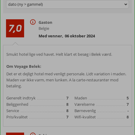
dato (ny > gammel)
Gaston
7,0
Belgie
Med venner
,
06 oktober 2024
Smukt hotel lige ved havet. Helt klart et besøg i Belek værd.
Om Voyage Belek:
Det er et dejligt hotel med venligt personale. Lidt variation i maden.
Maden var ikke varm, men lunken. A la carte-restauranter mod
betaling.
Generelt indtryk
7
Maden
5
Beliggenhed
8
Værelserne
7
Service
8
Børnevenlig
-
Pris/kvalitet
7
Wifi-kvalitet
8