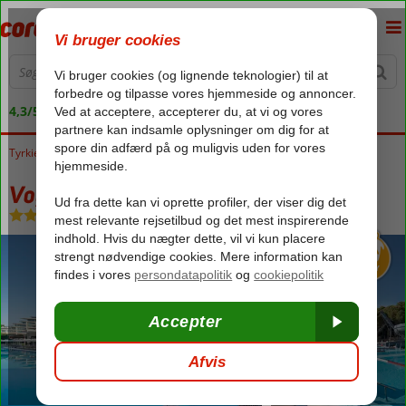
4,3/5 på Trustpilot
Tyrkiet
Forside
Tyrkiets sydkyst
Belek
Voyage Belek
Voyage Belek
Ultra All Inclusive
-
Hotel