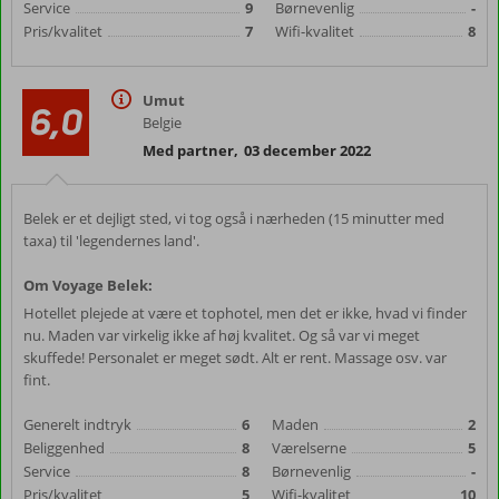
Service
9
Børnevenlig
-
Pris/kvalitet
7
Wifi-kvalitet
8
Umut
6,0
Belgie
Med partner
,
03 december 2022
Belek er et dejligt sted, vi tog også i nærheden (15 minutter med
taxa) til 'legendernes land'.
Om Voyage Belek:
Hotellet plejede at være et tophotel, men det er ikke, hvad vi finder
nu. Maden var virkelig ikke af høj kvalitet. Og så var vi meget
skuffede! Personalet er meget sødt. Alt er rent. Massage osv. var
fint.
Generelt indtryk
6
Maden
2
Beliggenhed
8
Værelserne
5
Service
8
Børnevenlig
-
Pris/kvalitet
5
Wifi-kvalitet
10