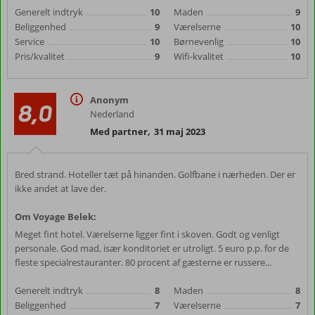
Generelt indtryk
10
Maden
9
Beliggenhed
9
Værelserne
10
Service
10
Børnevenlig
10
Pris/kvalitet
9
Wifi-kvalitet
10
Anonym
8,0
Nederland
Med partner
,
31 maj 2023
Bred strand. Hoteller tæt på hinanden. Golfbane i nærheden. Der er
ikke andet at lave der.
Om Voyage Belek:
Meget fint hotel. Værelserne ligger fint i skoven. Godt og venligt
personale. God mad, især konditoriet er utroligt. 5 euro p.p. for de
fleste specialrestauranter. 80 procent af gæsterne er russere...
Generelt indtryk
8
Maden
8
Beliggenhed
7
Værelserne
7