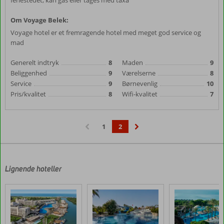
feriestedet, kan gås eller tages med taxa
Om Voyage Belek:
Voyage hotel er et fremragende hotel med meget god service og
mad
Generelt indtryk
8
Maden
9
Beliggenhed
9
Værelserne
8
Service
9
Børnevenlig
10
Pris/kvalitet
8
Wifi-kvalitet
7
1
2
‹
›
Lignende hoteller