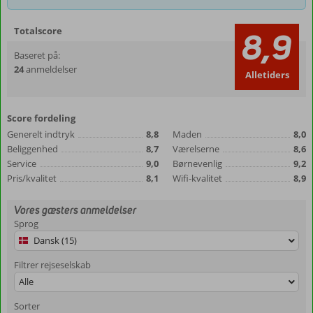
Totalscore
8,9
Baseret på:
24
anmeldelser
Alletiders
Score fordeling
Generelt indtryk
8,8
Maden
8,0
Beliggenhed
8,7
Værelserne
8,6
Service
9,0
Børnevenlig
9,2
Pris/kvalitet
8,1
Wifi-kvalitet
8,9
Vores gæsters anmeldelser
Sprog
Dansk (15)
Filtrer rejseselskab
Alle
Sorter