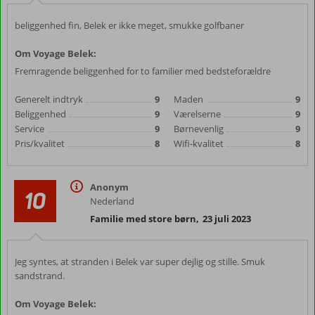
beliggenhed fin, Belek er ikke meget, smukke golfbaner
Om Voyage Belek:
Fremragende beliggenhed for to familier med bedsteforældre
Generelt indtryk
9
Maden
9
Beliggenhed
9
Værelserne
9
Service
9
Børnevenlig
9
Pris/kvalitet
8
Wifi-kvalitet
8
Anonym
10
Nederland
Familie med store børn
,
23 juli 2023
Jeg syntes, at stranden i Belek var super dejlig og stille. Smuk
sandstrand.
Om Voyage Belek: