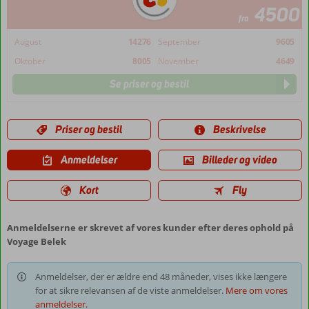
4500
fra
August
14276
September
9605
Oktober
8005
November
4649
Se priser og bestil
Priser og bestil
Beskrivelse
Anmeldelser
Billeder og video
Kort
Fly
Anmeldelserne er skrevet af vores kunder efter deres ophold på
Voyage Belek
Anmeldelser, der er ældre end 48 måneder, vises ikke længere
for at sikre relevansen af de viste anmeldelser.
Mere om vores
anmeldelser.