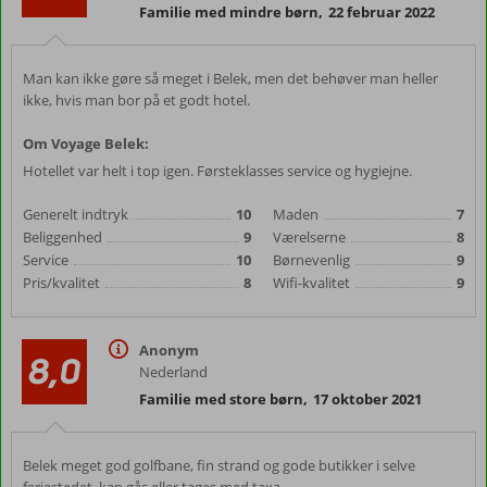
Familie med mindre børn
,
22 februar 2022
Man kan ikke gøre så meget i Belek, men det behøver man heller
ikke, hvis man bor på et godt hotel.
Om Voyage Belek:
Hotellet var helt i top igen. Førsteklasses service og hygiejne.
Generelt indtryk
10
Maden
7
Beliggenhed
9
Værelserne
8
Service
10
Børnevenlig
9
Pris/kvalitet
8
Wifi-kvalitet
9
Anonym
8,0
Nederland
Familie med store børn
,
17 oktober 2021
Belek meget god golfbane, fin strand og gode butikker i selve