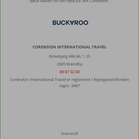
Betal sikkert for din rejse på 'Mit Corendon'
CORENDON INTERNATIONAL TRAVEL
Kirkebjerg Allé 84, 1. th
2605 Brøndby
89 87 92 00
Corendon International Travel er registreret i Rejsegarantifonden
regnr. 3407
TourWeb