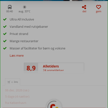
00:40
aug. 33°
C
del
gem
Ultra All Inclusive
Vandland med rutsjebaner
Privat strand
Mange restauranter
Masser af faciliteter for børn og voksne
Læs mere
8,9
Alletiders
24 anmeldelser
+
06 dec. 2026 (sø.)
5 dage (4 nætter)
fra København