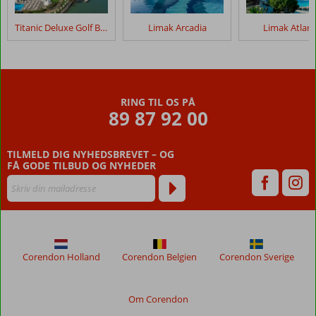
Titanic Deluxe Golf Belek
Limak Arcadia
Limak Atlant
RING TIL OS PÅ
89 87 92 00
TILMELD DIG NYHEDSBREVET – OG
FÅ GODE TILBUD OG NYHEDER
Corendon Holland
Corendon Belgien
Corendon Sverige
Om Corendon