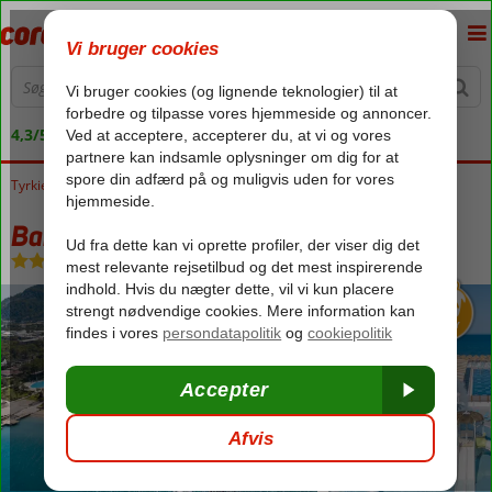
4,3/5 på Trustpilot
Tyrkiet
Forside
Tyrkiets sydkyst
Kemer
Beldibi
Baia Salima Kemer
Baia Salima Kemer
Ultra All Inclusive
-
Hotel