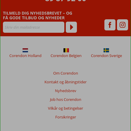
ældre
end
TILMELD DIG NYHEDSBREVET – OG
48
FÅ GODE TILBUD OG NYHEDER
måneder,
vises
ikke
længere
for
at
sikre
Corendon Holland
Corendon Belgien
Corendon Sverige
relevansen
af
de
Om Corendon
viste
Kontakt og åbningstider
anmeldelser.
Mere
Nyhedsbrev
om
Job hos Corendon
vores
anmeldelser.
Vilkår og betingelser
Forsikringer
Totalscore