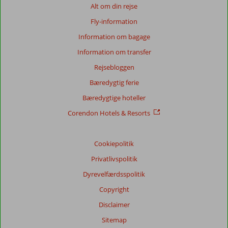
Baseret
Alt om din rejse
på:
Fly-information
6
anmeldelser
Information om bagage
Information om transfer
Rejsebloggen
Score
fordeling
Bæredygtig ferie
Generelt indtryk
7,3
Maden
7,0
Bæredygtige hoteller
Beliggenhed
8,5
Værelserne
7,0
Service
7,2
Børnevenlig
6,3
Corendon Hotels & Resorts
Pris/kvalitet
6,8
Wifi-kvalitet
4,7
Cookiepolitik
Vores
gæsters
Privatlivspolitik
anmeldelser
Sprog
Dyrevelfærdsspolitik
Dansk (0)
Copyright
Filtrer
Disclaimer
rejseselskab
Sitemap
Alle