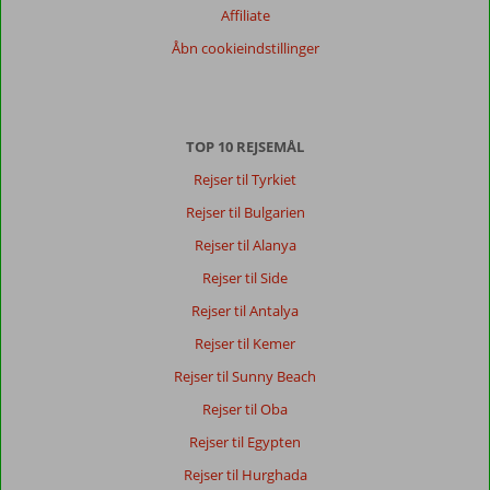
Affiliate
Sorter
Åbn cookieindstillinger
dato (ny > gammel)
Der
TOP 10 REJSEMÅL
er
ingen
Rejser til Tyrkiet
anmeldelser
Rejser til Bulgarien
på
Dansk,
Rejser til Alanya
vælg
Rejser til Side
et
andet
Rejser til Antalya
sprog
Rejser til Kemer
her
Rejser til Sunny Beach
Rejser til Oba
Rejser til Egypten
Rejser til Hurghada