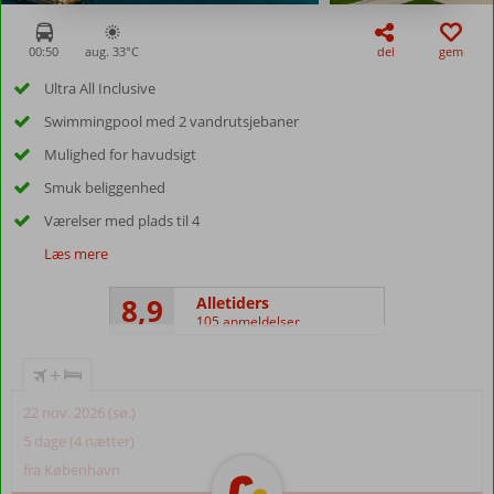
00:50
aug. 33°
C
del
gem
Ultra All Inclusive
Swimmingpool med 2 vandrutsjebaner
Mulighed for havudsigt
Smuk beliggenhed
Værelser med plads til 4
Læs mere
8,9
Alletiders
105 anmeldelser
+
22 nov. 2026 (sø.)
5 dage (4 nætter)
fra København