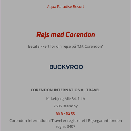
for
Aqua Paradise Resort
at
få
et
værelse
som
Rejs med Corendon
ikke
havde
Betal sikkert for din rejse på 'Mit Corendon'
udsigt
til
havet.
Værelset
var
ikke
rengjort
CORENDON INTERNATIONAL TRAVEL
den
første
Kirkebjerg Allé 84, 1. th
dage.
2605 Brøndby
Generalt
89 87 92 00
ikke
venligt
Corendon International Travel er registreret i Rejsegarantifonden
personale..
regnr. 3407