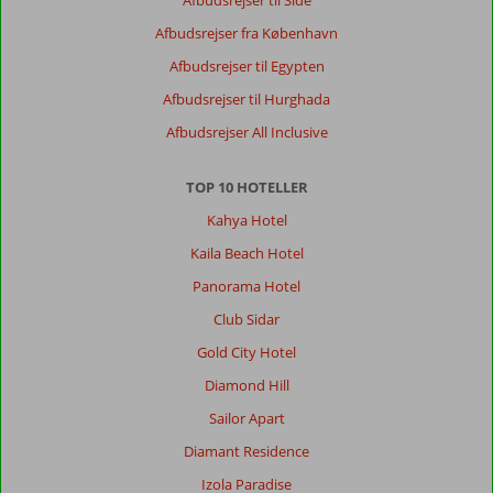
Afbudsrejser til Side
eneste
Afbudsrejser fra København
nat
pga
Afbudsrejser til Egypten
larm.
Afbudsrejser til Hurghada
Da
vi
Afbudsrejser All Inclusive
henvendte
os
TOP 10 HOTELLER
i
receptionen,
Kahya Hotel
så
Kaila Beach Hotel
fik
vi
Panorama Hotel
tilbudt
Club Sidar
om
at
Gold City Hotel
betale
Diamond Hill
65
euro
Sailor Apart
mere
Diamant Residence
pr
nat
Izola Paradise