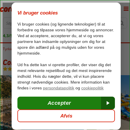
4,3/5 på Trustpilot
Tyrkiet
Forside
Tyrkiets sydkyst
Kemer
Beldibi
Corendon Playa Kemer
Corendon Playa Kemer
Ultra All Inclusive
-
Hotel