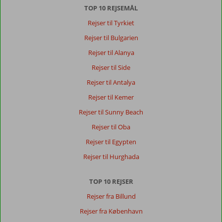
4,0
TOP 10 REJSEMÅL
Denmark
Familie med mindre børn
Rejser til Tyrkiet
,
21 april 2025
Rejser til Bulgarien
Rejser til Alanya
Om
Rejser til Side
Beldibi:
Rejser til Antalya
Flot
strand,
Rejser til Kemer
men
Rejser til Sunny Beach
det
er
Rejser til Oba
langt
Rejser til Egypten
væk
fra
Rejser til Hurghada
alt.
Man
TOP 10 REJSER
skal
med
Rejser fra Billund
bus
Rejser fra København
eller