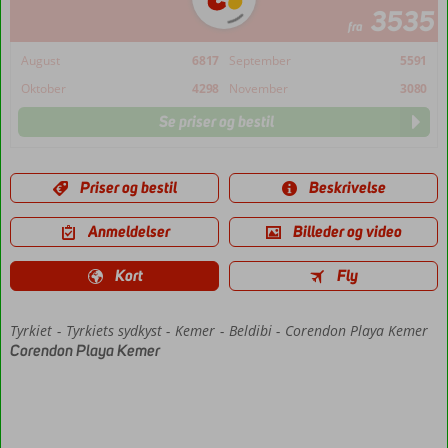
3535
fra
August
6817
September
5591
Oktober
4298
November
3080
Se priser og bestil
Priser og bestil
Beskrivelse
Anmeldelser
Billeder og video
Kort
Fly
Tyrkiet
Forside
Tyrkiets sydkyst
Kemer
Beldibi
Corendon Playa Kemer
Corendon Playa Kemer