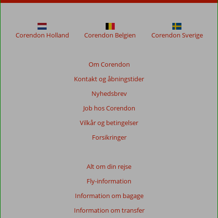
længere
for
at
sikre
Corendon Holland
Corendon Belgien
Corendon Sverige
relevansen
af
de
Om Corendon
viste
Kontakt og åbningstider
anmeldelser.
Mere
Nyhedsbrev
om
Job hos Corendon
vores
anmeldelser.
Vilkår og betingelser
Forsikringer
Totalscore
Baseret
Alt om din rejse
på:
Fly-information
105
anmeldelser
Information om bagage
Information om transfer