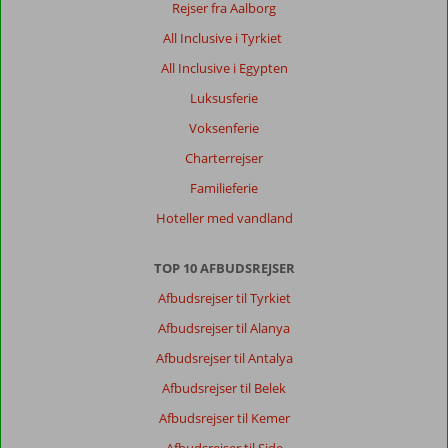
taxa
Rejser fra Aalborg
hvis
All Inclusive i Tyrkiet
man
skal
All Inclusive i Egypten
opleve
Luksusferie
noget
udenfor
Voksenferie
hotellet.
Charterrejser
Om
Familieferie
Corendon
Hoteller med vandland
Playa
Kemer:
Alt
TOP 10 AFBUDSREJSER
for
Afbudsrejser til Tyrkiet
meget
larm.
Afbudsrejser til Alanya
Vi
Afbudsrejser til Antalya
har
ikke
Afbudsrejser til Belek
kunnet
Afbudsrejser til Kemer
sovet
en