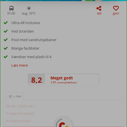
01:00
aug. 33°
C
del
gem
Ultra All Inclusive
Ved stranden
Pool med vandrutsjebaner
Mange faciliteter
Værelser med plads til 4
Læs mere
8,2
Meget godt
235 anmeldelser
+
06 dec. 2026 (sø.)
5 dage (4 nætter)
fra København