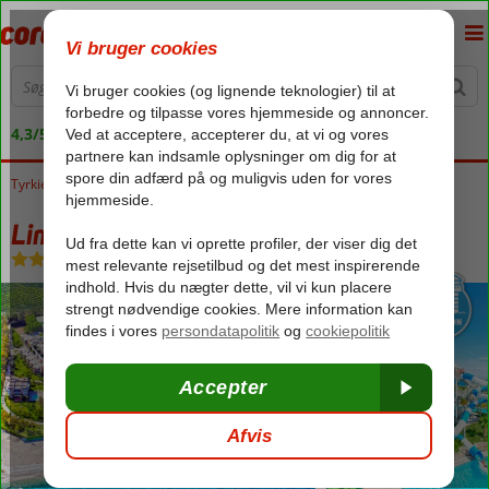
4,3/5 på Trustpilot
Tyrkiet
Forside
Tyrkiets sydkyst
Kemer
Kiris
Limak Limra
Limak Limra
Ultra All Inclusive
-
Hotel