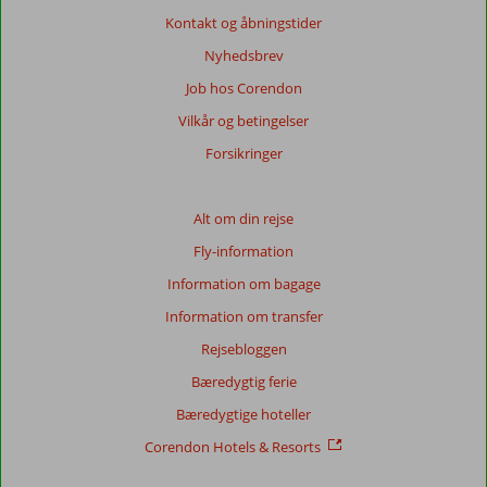
anmeldelser.
Kontakt og åbningstider
Mere
om
Nyhedsbrev
vores
Job hos Corendon
anmeldelser.
Vilkår og betingelser
Totalscore
Forsikringer
Baseret
på:
Alt om din rejse
235
Fly-information
anmeldelser
Information om bagage
Information om transfer
Score
Rejsebloggen
fordeling
Generelt indtryk
8,2
Maden
7,6
Bæredygtig ferie
Beliggenhed
8,3
Værelserne
8,0
Bæredygtige hoteller
Service
8,2
Børnevenlig
7,8
Pris/kvalitet
7,9
Wifi-kvalitet
6,1
Corendon Hotels & Resorts