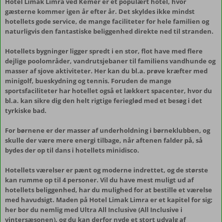
Hotel Limak Limra ved Kemer er et populært hotel, hvor
gæsterne kommer igen år efter år. Det skyldes ikke mindst
hotellets gode service, de mange faciliteter for hele familien og
naturligvis den fantastiske beliggenhed direkte ned til stranden.
Hotellets bygninger ligger spredt i en stor, flot have med flere
dejlige poolområder, vandrutsjebaner til familiens vandhunde og
masser af sjove aktiviteter. Her kan du bl.a. prøve kræfter med
minigolf, bueskydning og tennis. Foruden de mange
sportsfaciliteter har hotellet også et lækkert spacenter, hvor du
bl.a. kan sikre dig den helt rigtige ferieglød med et besøg i det
tyrkiske bad.
For børnene er der masser af underholdning i børneklubben, og
skulle der være mere energi tilbage, når aftenen falder på, så
bydes der op til dans i hotellets minidisco.
Hotellets værelser er pænt og moderne indrettet, og de største
kan rumme op til 4 personer. Vil du have mest muligt ud af
hotellets beliggenhed, har du mulighed for at bestille et værelse
med havudsigt. Maden på Hotel Limak Limra er et kapitel for sig;
her bor du nemlig med Ultra All Inclusive (All Inclusive i
vintersæsonen), og du kan derfor nyde et stort udvalg af