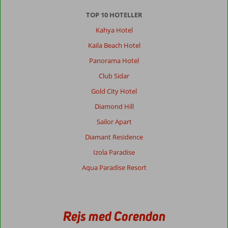
mere
TOP 10 HOTELLER
med
hinanden
Kahya Hotel
end
Kaila Beach Hotel
at
betjene
Panorama Hotel
gæsterne.
Club Sidar
Ude
arealerne
Gold City Hotel
var
Diamond Hill
snusket,
og
Sailor Apart
der
Diamant Residence
blev
ikke
Izola Paradise
holdt
Aqua Paradise Resort
rent.
Generelt indtryk
7
Maden
7
Beliggenhed
8
Værelserne
9
Rejs med Corendon
Service
4
Børnevenlig
-
Pris/kvalitet
5
Wifi-kvalitet
4