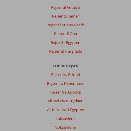
Dejlig
Rejser til Antalya
strand,
badebro
Rejser til Kemer
så
Rejser til Sunny Beach
man
undgår
Rejser til Oba
stenene
Rejser til Egypten
i
vandkanten.
Rejser til Hurghada
Om
TOP 10 REJSER
Limak
Limra:
Rejser fra Billund
Hotellet
Rejser fra København
i
sig
Rejser fra Aalborg
selv
All Inclusive i Tyrkiet
var
ganske
All Inclusive i Egypten
udemærket.
Luksusferie
Værelset
var
Voksenferie