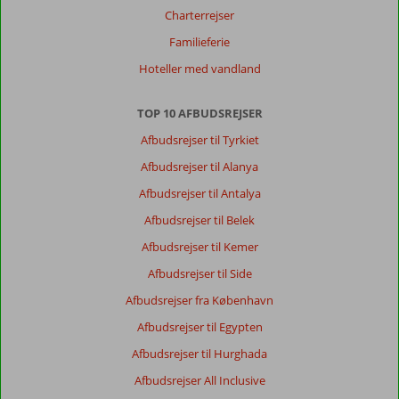
som
Charterrejser
det
skulle
Familieferie
være,
Hoteller med vandland
det
eneste
var
TOP 10 AFBUDSREJSER
altanen,
Afbudsrejser til Tyrkiet
der
var
Afbudsrejser til Alanya
en
Afbudsrejser til Antalya
del
fugleklatter.
Afbudsrejser til Belek
Servicen
Afbudsrejser til Kemer
i
baren
Afbudsrejser til Side
var
Afbudsrejser fra København
ringe,
for
Afbudsrejser til Egypten
lidt
Afbudsrejser til Hurghada
medarbejder,
de
Afbudsrejser All Inclusive
snakkede