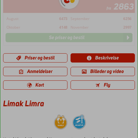
2863
fra
August
6473
September
6256
Oktober
4148
November
2997
Se priser og bestil
Priser og bestil
Beskrivelse
Anmeldelser
Billeder og video
Kort
Fly
Limak Limra