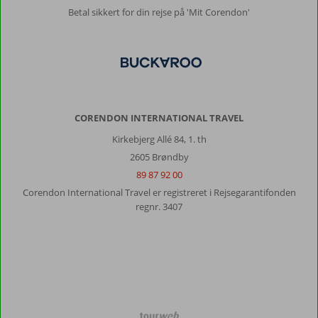
Betal sikkert for din rejse på 'Mit Corendon'
Anonym
10
Nederland
Med venner
,
16 december 2024
CORENDON INTERNATIONAL TRAVEL
Om
Kirkebjerg Allé 84, 1. th
Kiris:
2605 Brøndby
Jeg
kunne
89 87 92 00
godt
Corendon International Travel er registreret i Rejsegarantifonden
lide
regnr. 3407
stranden!
Hotellet
var
stort
og
smukt
Om