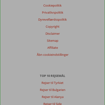
Vores
Cookiepolitik
gæsters
anmeldelser
Privatlivspolitik
Sprog
Dyrevelfærdsspolitik
Dansk (110)
Copyright
Filtrer
rejseselskab
Disclaimer
Alle
Sitemap
Sorter
Affiliate
dato (ny > gammel)
Åbn cookieindstillinger
Michelle
7,0
Denmark
TOP 10 REJSEMÅL
Med partner
,
28 maj 2026
Rejser til Tyrkiet
Rejser til Bulgarien
Om
Rejser til Alanya
Kiris:
Rejser til Side