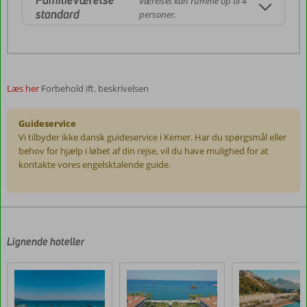
Familieværelse
Værelset kan rumme op til 4
standard
personer.
Læs her
Forbehold ift. beskrivelsen
Guideservice
Vi tilbyder ikke dansk guideservice i Kemer. Har du spørgsmål eller
behov for hjælp i løbet af din rejse, vil du have mulighed for at
kontakte vores engelsktalende guide.
Anmeldelserne
er
skrevet
af
Lignende hoteller
vores
kunder
efter
deres