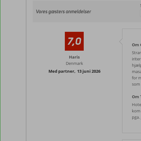
Vores gæsters anmeldelser
7,0
Om C
Stra
Haris
irit
Denmark
hjæl
Med partner
,
13 juni 2026
masa
for m
som 
Om T
Hotel
kom 
pga. 