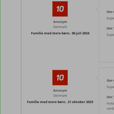
10
Om C
Supw
Anonym
Denmark
Om T
Familie med store børn
,
06 juli 2024
Super
10
Om C
Super
Anonym
Denmark
Om T
Familie med store børn
,
21 oktober 2023
Hotel
venli