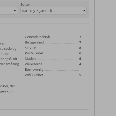
Sorter
dato (ny > gammel)
Generelt indtryk
7
Beliggenhed
7
 var
Service
8
ere søde og
Pris/kvalitet
6
t købe
Maden
6
ar også lidt
 det små ting,
Værelserne
4
Børnevenlig
-
Wifi-kvalitet
5
rdiner, der
 igen kun