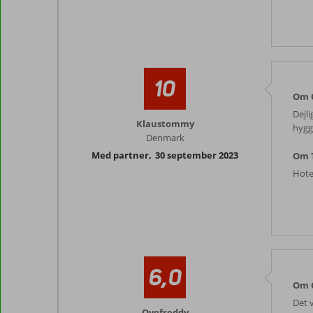
10
Om C
Dejl
Klaustommy
hygge
Denmark
Med partner
,
30 september 2023
Om T
Hotel
6,0
Om C
Det 
Ovefreddy