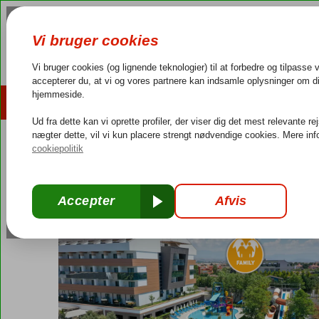
AFBUDSREJSER
REJSEMÅL
4,3/5 på Trustpilot
Dansk guideservice
40.000
Tyrkiet
Forside
Tyrkiets sydkyst
Side
Colakli
Terrace Elite Resort
Terrace Elite Resort
Ultra All Inclusive
-
Hotel