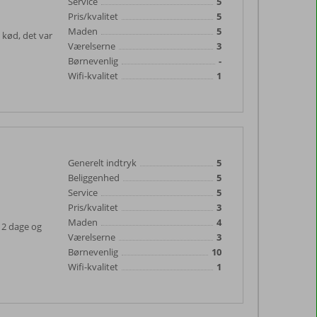
Service
5
Pris/kvalitet
5
Maden
5
 kød, det var
Værelserne
3
Børnevenlig
-
Wifi-kvalitet
1
Generelt indtryk
5
Beliggenhed
5
Service
5
Pris/kvalitet
3
Maden
4
e 2 dage og
Værelserne
3
Børnevenlig
10
Wifi-kvalitet
1