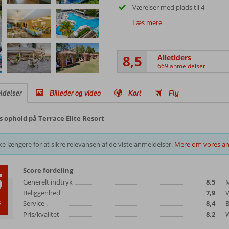
Værelser med plads til 4
Læs mere
8,5
Alletiders
669 anmeldelser
ldelser
Billeder og video
Kort
Fly
 ophold på Terrace Elite Resort
e længere for at sikre relevansen af de viste anmeldelser.
Mere om vores an
Score fordeling
5
Generelt indtryk
8,5
Beliggenhed
7,9
s
Service
8,4
B
Pris/kvalitet
8,2
W