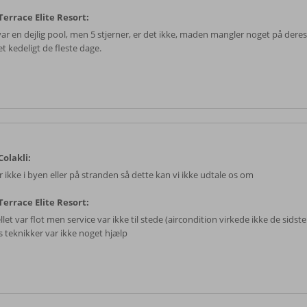
errace Elite Resort:
var en dejlig pool, men 5 stjerner, er det ikke, maden mangler noget på deres
t kedeligt de fleste dage.
olakli:
r ikke i byen eller på stranden så dette kan vi ikke udtale os om
errace Elite Resort:
let var flot men service var ikke til stede (aircondition virkede ikke de sidst
s teknikker var ikke noget hjælp