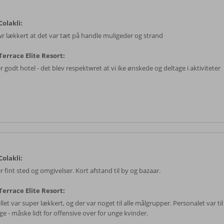
olakli:
r lækkert at det var tæt på handle muligeder og strand
errace Elite Resort:
 godt hotel - det blev respektwret at vi ike ønskede og deltage i aktiviteter
olakli:
 fint sted og omgivelser. Kort afstand til by og bazaar.
errace Elite Resort:
let var super lækkert, og der var noget til alle målgrupper. Personalet var ti
ge - måske lidt for offensive over for unge kvinder.