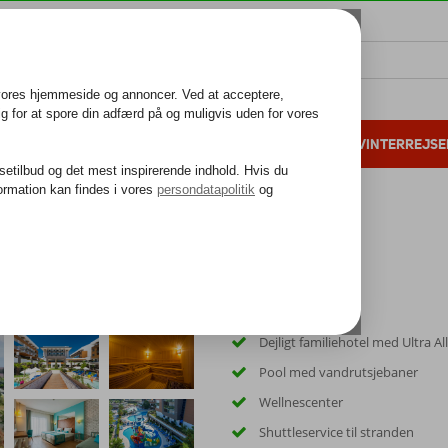
ALL INCLUSIVE
FAMILIEFERIE
VINTERREJSE
 danske gæster i 2025
25 års erfaring
Dejligt familiehotel med Ultra All
Pool med vandrutsjebaner
Wellnescenter
Shuttleservice til stranden