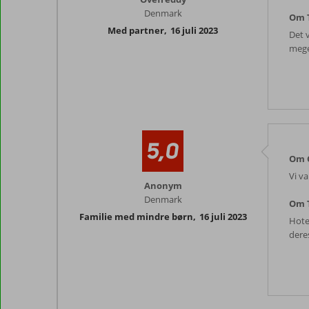
Denmark
Om T
Med partner
,
16 juli 2023
Det 
mege
5,0
Om C
Vi va
Anonym
Denmark
Om T
Familie med mindre børn
,
16 juli 2023
Hotel
dere