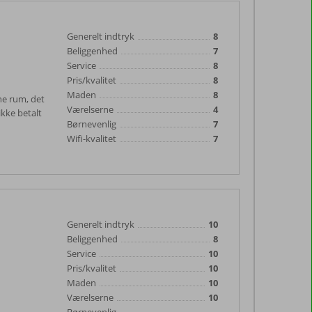
Generelt indtryk
8
Beliggenhed
7
Service
8
Pris/kvalitet
8
Maden
8
ne rum, det
Værelserne
4
ikke betalt
Børnevenlig
7
Wifi-kvalitet
7
Generelt indtryk
10
Beliggenhed
8
Service
10
Pris/kvalitet
10
Maden
10
Værelserne
10