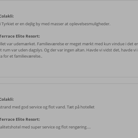
olakli:
 i Tyrkiet er en dejlig by med masser at oplevelsesmuligheder.
errace Elite Resort:
llet var udemærket. Familieværelse er meget mørkt med kun vindue i det e
t rum var uden dagslys. Og der var ingen altan. Havde vi vidst det, havde vi 
a for et familieværelse..
olakli:
 strand med god service og flot vand. Tæt på hotellet
errace Elite Resort:
valitetshotel med super service og flot rengøring….