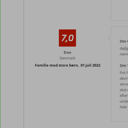
7,0
Om C
dejl
Dan
nemt
Denmark
Familie med store børn
,
01 juli 2022
Om T
fint 
denn
serve
skal
efte
unde
hele