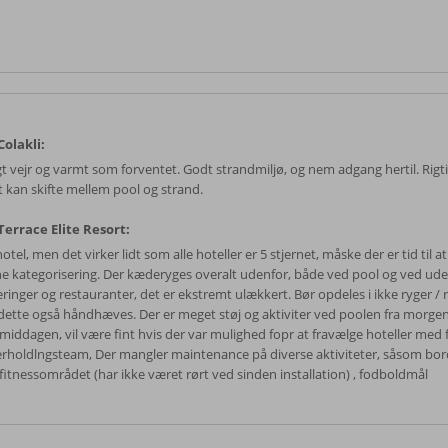
olakli:
igt vejr og varmt som forventet. Godt strandmiljø, og nem adgang hertil. Rigt
 kan skifte mellem pool og strand.
errace Elite Resort:
hotel, men det virker lidt som alle hoteller er 5 stjernet, måske der er tid til
e kategorisering. Der kæderyges overalt udenfor, både ved pool og ved ud
ringer og restauranter, det er ekstremt ulækkert. Bør opdeles i ikke ryger / 
 dette også håndhæves. Der er meget støj og aktiviter ved poolen fra morgen 
rmiddagen, vil være fint hvis der var mulighed fopr at fravælge hoteller med 
rholdlngsteam, Der mangler maintenance på diverse aktiviteter, såsom bor
 fitnessområdet (har ikke været rørt ved sinden installation) , fodboldmål