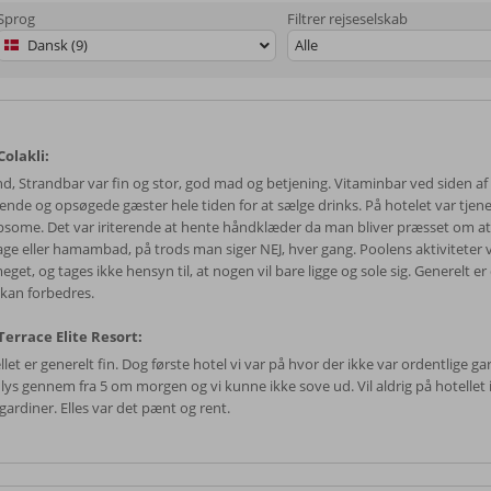
Sprog
Filtrer rejseselskab
Dansk (9)
Alle
olakli:
nd, Strandbar var fin og stor, god mad og betjening. Vitaminbar ved siden af
erende og opsøgede gæster hele tiden for at sælge drinks. På hotelet var tjen
psome. Det var iriterende at hente håndklæder da man bliver præsset om a
ge eller hamambad, på trods man siger NEJ, hver gang. Poolens aktiviteter v
eget, og tages ikke hensyn til, at nogen vil bare ligge og sole sig. Generelt er
kan forbedres.
errace Elite Resort:
let er generelt fin. Dog første hotel vi var på hvor der ikke var ordentlige ga
lys gennem fra 5 om morgen og vi kunne ikke sove ud. Vil aldrig på hotellet
gardiner. Elles var det pænt og rent.