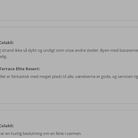
olakli:
ig strand ikke så dybt og uroligt som visse andre steder. Byen med basarerne 
lig.
errace Elite Resort:
let er fantastisk med meget plads til alle, værelserne er gode, og servicen rig
olakli:
var en hurtig beslutning om en ferie i varmen.