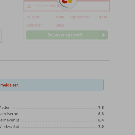
Kun 2 værelse(r) tilbage
August
5240
September
4776
Oktober
3663
Se priser og bestil
meldelser.
Maden
7,8
Værelserne
8,3
ørnevenlig
8,4
ifi-kvalitet
7,5