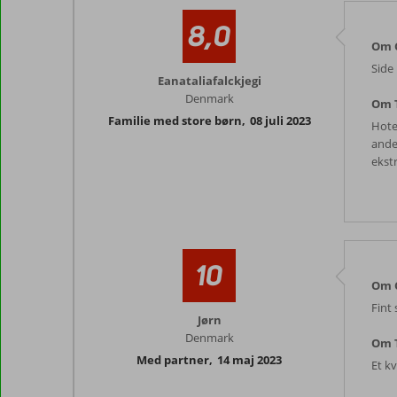
8,0
Om C
Side
Eanataliafalckjegi
Denmark
Om T
Familie med store børn
,
08 juli 2023
Hote
ande
ekstr
10
Om C
Fint
Jørn
Denmark
Om T
Med partner
,
14 maj 2023
Et k