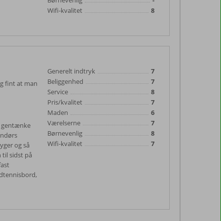
Børnevenlig
-
Wifi-kvalitet
8
Generelt indtryk
7
Beliggenhed
7
ig fint at man
Service
8
Pris/kvalitet
7
Maden
6
Værelserne
7
 at gentænke
Børnevenlig
8
endørs
Wifi-kvalitet
7
ryger og så
til sidst på
fast
dtennisbord,