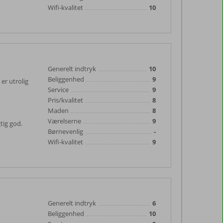
Wifi-kvalitet
10
Generelt indtryk
10
Beliggenhed
9
er utrolig
Service
9
Pris/kvalitet
8
Maden
8
Værelserne
9
tig god.
Børnevenlig
-
Wifi-kvalitet
9
Generelt indtryk
6
Beliggenhed
10