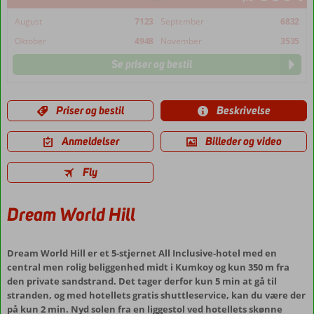
August
7123
September
6832
Oktober
4948
November
3535
Se priser og bestil
Priser og bestil
Beskrivelse
Anmeldelser
Billeder og video
Fly
Dream World Hill
Dream World Hill er et 5-stjernet All Inclusive-hotel med en
central men rolig beliggenhed midt i Kumkoy og kun 350 m fra
den private sandstrand. Det tager derfor kun 5 min at gå til
stranden, og med hotellets gratis shuttleservice, kan du være der
på kun 2 min. Nyd solen fra en liggestol ved hotellets skønne