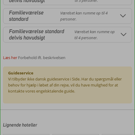
delvis havudsigt
til 3 personer.
Familieværelse
Værelset kan rumme op til 4
standard
personer.
Familieværelse standard
Værelset kan rumme op
delvis havudsigt
til 4 personer.
Læs her
Forbehold ift. beskrivelsen
Guideservice
Vi tilbyder ikke dansk guideservice i Side. Har du spørgsmål eller
behov for hjælp i løbet af din rejse, vil du have mulighed for at
kontakte vores engelsktalende guide.
Anmeldelserne
er
skrevet
af
Lignende hoteller
vores