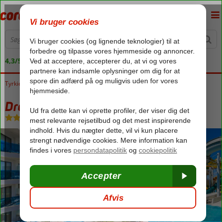
4,3/5 på Trustpilot
Tyrkiet
Forside
Tyrkiets sydkyst
Side
Kumkoy
Dream World Hill
Dream World Hill
All Inclusive
-
Hotel