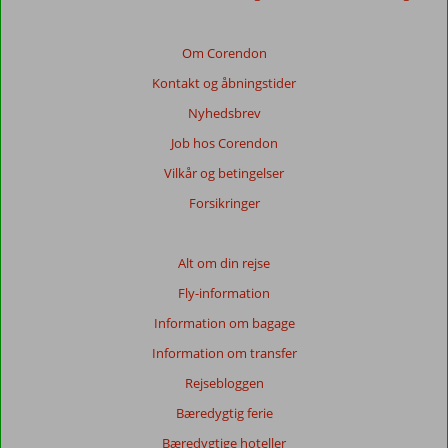
relevansen
af
de
Om Corendon
viste
Kontakt og åbningstider
anmeldelser.
Mere
Nyhedsbrev
om
Job hos Corendon
vores
anmeldelser.
Vilkår og betingelser
Forsikringer
Totalscore
Baseret
Alt om din rejse
på:
Fly-information
23
anmeldelser
Information om bagage
Information om transfer
Rejsebloggen
Score
fordeling
Bæredygtig ferie
Generelt indtryk
8,8
Maden
8,4
Bæredygtige hoteller
Beliggenhed
8,8
Værelserne
8,9