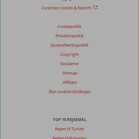
Service
9,0
Børnevenlig
8,8
Corendon Hotels & Resorts
Pris/kvalitet
8,4
Wifi-kvalitet
6,3
Cookiepolitik
Vores
gæsters
Privatlivspolitik
anmeldelser
Sprog
Dyrevelfærdsspolitik
Dansk (0)
Copyright
Filtrer
Disclaimer
rejseselskab
Sitemap
Alle
Affiliate
Sorter
Åbn cookieindstillinger
dato (ny > gammel)
Der
TOP 10 REJSEMÅL
er
ingen
Rejser til Tyrkiet
anmeldelser
Rejser til Bulgarien
på