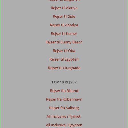
Dansk,
Rejser til Alanya
vælg
Rejser til Side
et
andet
Rejser til Antalya
sprog
Rejser til Kemer
her
Rejser til Sunny Beach
Rejser til Oba
Rejser til Egypten
Rejser til Hurghada
TOP 10 REJSER
Rejser fra Billund
Rejser fra København
Rejser fra Aalborg
All Inclusive i Tyrkiet
All Inclusive i Egypten