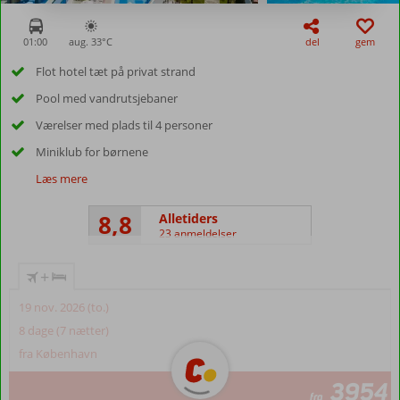
01:00
aug. 33°
C
del
gem
Flot hotel tæt på privat strand
Pool med vandrutsjebaner
Værelser med plads til 4 personer
Miniklub for børnene
Læs mere
8,8
Alletiders
23 anmeldelser
+
19 nov. 2026 (to.)
8 dage (7 nætter)
fra København
3954
fra