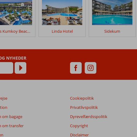
Sunis Kumkoy Beach Resort
Linda Hotel
Sidekum
 OG NYHEDER
rejse
Cookiepolitik
tion
Privatlivspolitik
n om bagage
Dyrevelfærdsspolitik
n om transfer
Copyright
en
Disclaimer