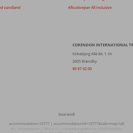
ed vandland
Afbudsrejser All Inclusive
CORENDON INTERNATIONAL T
Kirkebjerg Allé 84, 1. th
2605 Brøndby
89 87 92 00
TourWeb
©
accommodation-10777
| accommodationId=10777&tab=map-tab
NetMatch
dk | Accommodation | 380.0.0.13 | netm-web-ui-production-7f756f55dd-n6hzs