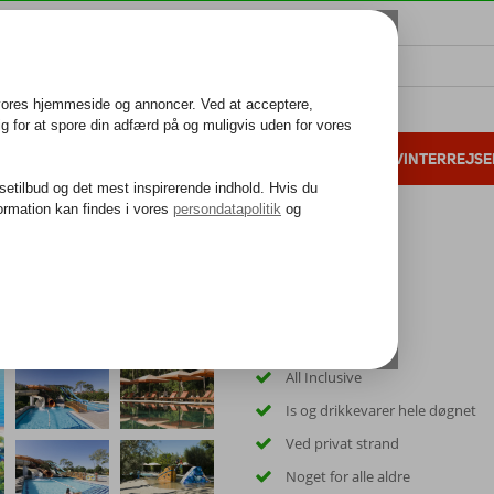
ALL INCLUSIVE
FAMILIEFERIE
VINTERREJSE
 danske gæster i 2025
25 års erfaring
All Inclusive
Is og drikkevarer hele døgnet
Ved privat strand
Noget for alle aldre