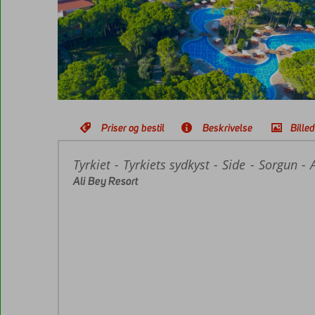
Priser og bestil
Beskrivelse
Bille
Tyrkiet
Forside
Tyrkiets sydkyst
Side
Sorgun
Ali Bey Resort