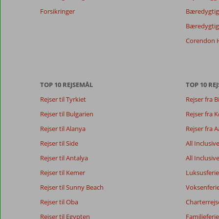
af
Forsikringer
Bæredygtig 
de
Bæredygtige
viste
anmeldelser.
Corendon H
Mere
om
vores
anmeldelser.
TOP 10 REJSEMÅL
TOP 10 REJ
Rejser til Tyrkiet
Rejser fra B
Rejser til Bulgarien
Rejser fra
Rejser til Alanya
Rejser fra 
Rejser til Side
All Inclusiv
Rejser til Antalya
All Inclusiv
Rejser til Kemer
Luksusferie
Rejser til Sunny Beach
Voksenferi
Rejser til Oba
Charterrejs
Rejser til Egypten
Familieferie