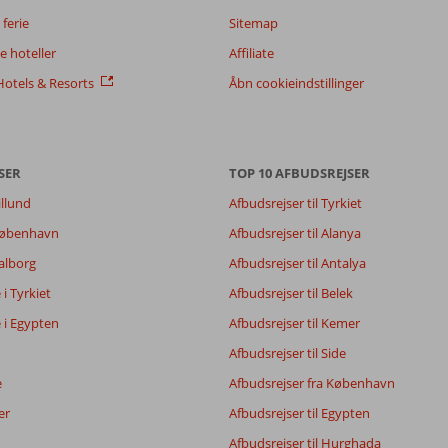
ferie
Sitemap
 hoteller
Affiliate
otels & Resorts
Åbn cookieindstillinger
SER
TOP 10 AFBUDSREJSER
illund
Afbudsrejser til Tyrkiet
 København
Afbudsrejser til Alanya
Aalborg
Afbudsrejser til Antalya
e i Tyrkiet
Afbudsrejser til Belek
e i Egypten
Afbudsrejser til Kemer
Afbudsrejser til Side
e
Afbudsrejser fra København
er
Afbudsrejser til Egypten
Afbudsrejser til Hurghada