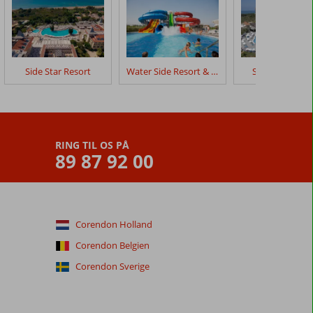
Side Star Resort
Water Side Resort & Spa
Side Mare Res
RING TIL OS PÅ
89 87 92 00
Corendon Holland
Corendon Belgien
Corendon Sverige