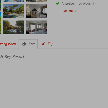
Værelser med plads til 4
Læs mere
der og video
Kort
Fly
Ali Bey Resort