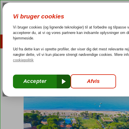
AFBUDSREJSER
REJSEMÅL
4,3/5 på Trustpilot
Dansk guideservice
40.000
Tyrkiet
Forside
Tyrkiets sydkyst
Side
Sorgun
Ali Bey Resort
Ali Bey Resort
All Inclusive
-
Hotel