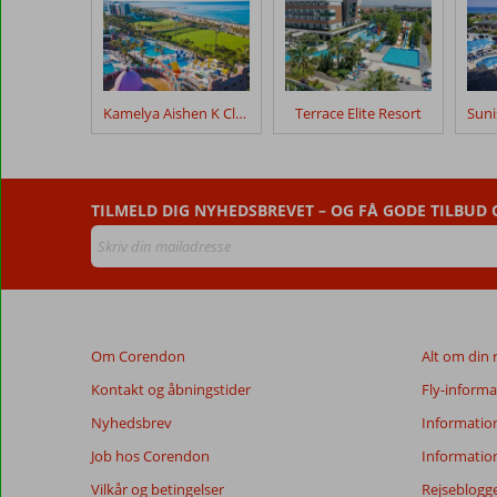
efter
deres
ophold
på
Ali
Kamelya Aishen K Club
Terrace Elite Resort
Bey
Resort
Anmeldelser,
TILMELD DIG NYHEDSBREVET – OG FÅ GODE TILBUD
der
er
ældre
end
48
måneder,
Om Corendon
Alt om din 
vises
ikke
Kontakt og åbningstider
Fly-informa
længere
Nyhedsbrev
Informatio
for
at
Job hos Corendon
Informatio
sikre
Vilkår og betingelser
Rejseblogg
relevansen