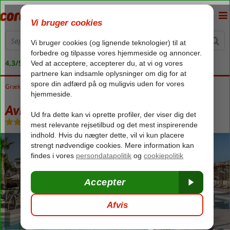
4,3/5 på Trustpilot
Grækenland
Forside
Kreta
Kolymbari
Avra Imperial Hotel
Avra Imperial Hotel
Halvpension
-
Hotel