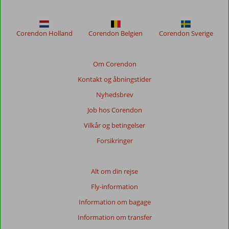
længere
for
at
sikre
Corendon Holland
Corendon Belgien
Corendon Sverige
relevansen
af
de
Om Corendon
viste
Kontakt og åbningstider
anmeldelser.
Mere
Nyhedsbrev
om
Job hos Corendon
vores
anmeldelser.
Vilkår og betingelser
Forsikringer
Alt om din rejse
Fly-information
Information om bagage
Information om transfer