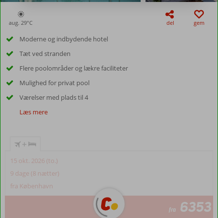
aug. 29°
C
del
gem
Moderne og indbydende hotel
Tæt ved stranden
Flere poolområder og lækre faciliteter
Mulighed for privat pool
Værelser med plads til 4
Læs mere
+
15 okt. 2026 (to.)
9 dage (8 nætter)
fra København
6353
fra