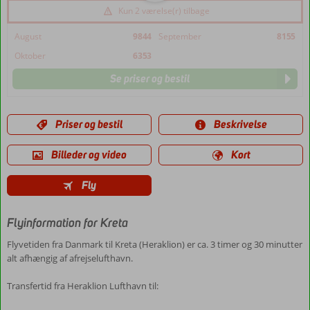
Kun 2 værelse(r) tilbage
August
9844
September
8155
Oktober
6353
Se priser og bestil
Priser og bestil
Beskrivelse
Billeder og video
Kort
Fly
Flyinformation for Kreta
Flyvetiden fra Danmark til Kreta (Heraklion) er ca. 3 timer og 30 minutter
alt afhængig af afrejselufthavn.
Transfertid fra Heraklion Lufthavn til: