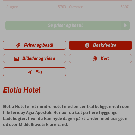
August
5703
Oktober
5397
Se priser og bestil
Priser og bestil
Beskrivelse
Billeder og video
Kort
Fly
Elotia Hotel
Elotia Hotel er et mindre hotel med en central beliggenhed i den
lille ferieby Agia Apostoli. Her bor du tæt på flere hyggelige
badebugter, hvor du kan nyde dagen på stranden med udsigten
ud over Middelhavets klare vand.