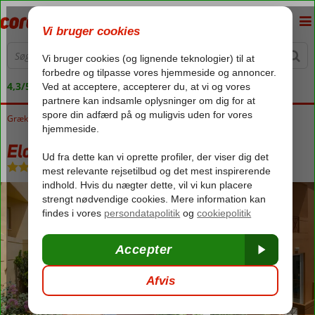
4,3/5 på Trustpilot
Grækenland
Forside
Kreta
new destination
Elotia Hotel
Elotia Hotel
Halvpension
-
Hotel