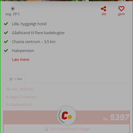
aug. 29°
C
del
gem
Lille, hyggeligt hotel
Gåafstand til flere badebugter
Chania centrum – 3,5 km
Halvpension
Læs mere
+
06 okt. 2026 (ti.)
8 dage (7 nætter)
fra København
5397
fra
Kun 3 værelse(r) tilbage