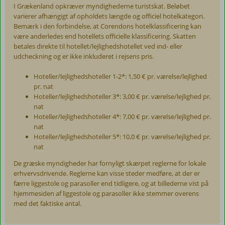
I Grækenland opkræver myndighederne turistskat. Beløbet
varierer afhængigt af opholdets længde og officiel hotelkategori.
Bemærk i den forbindelse, at Corendons hotelklassificering kan
være anderledes end hotellets officielle klassificering. Skatten
betales direkte til hotellet/lejlighedshotellet ved ind- eller
udcheckning og er ikke inkluderet i rejsens pris.
Hoteller/lejlighedshoteller 1-2*: 1,50 € pr. værelse/lejlighed
pr. nat
Hoteller/lejlighedshoteller 3*: 3,00 € pr. værelse/lejlighed pr.
nat
Hoteller/lejlighedshoteller 4*: 7,00 € pr. værelse/lejlighed pr.
nat
Hoteller/lejlighedshoteller 5*: 10,0 € pr. værelse/lejlighed pr.
nat
De græske myndigheder har fornyligt skærpet reglerne for lokale
erhvervsdrivende. Reglerne kan visse steder medføre, at der er
færre liggestole og parasoller end tidligere, og at billederne vist på
hjemmesiden af liggestole og parasoller ikke stemmer overens
med det faktiske antal.