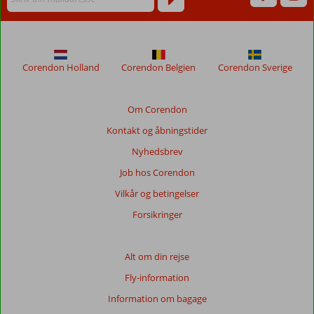
længere
for
at
sikre
relevansen
Corendon Holland
Corendon Belgien
Corendon Sverige
af
de
viste
Om Corendon
anmeldelser.
Kontakt og åbningstider
Mere
om
Nyhedsbrev
vores
Job hos Corendon
anmeldelser.
Vilkår og betingelser
Forsikringer
Alt om din rejse
Fly-information
Information om bagage