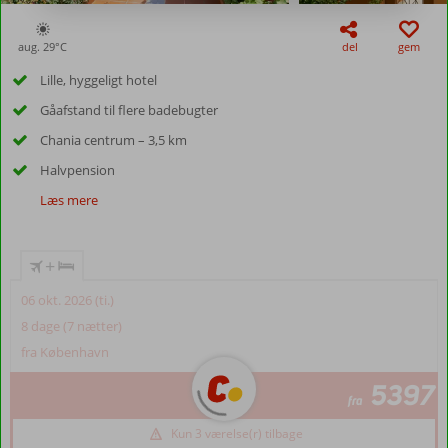
aug. 29°
C
del
gem
Lille, hyggeligt hotel
Gåafstand til flere badebugter
Chania centrum – 3,5 km
Halvpension
Læs mere
+
06 okt. 2026 (ti.)
8 dage (7 nætter)
fra København
5397
fra
Kun 3 værelse(r) tilbage