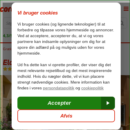
4,3/5 på Trustpilot
Grækenland
Forside
Kreta
new destination
Elotia Hotel
Elotia Hotel
Halvpension
-
Hotel