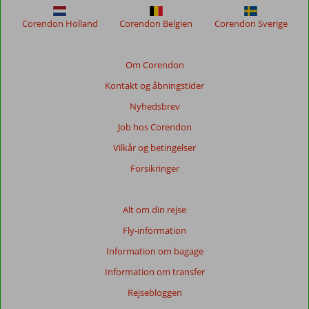
sikre
relevansen
Corendon Holland
Corendon Belgien
Corendon Sverige
af
de
viste
Om Corendon
anmeldelser.
Kontakt og åbningstider
Mere
om
Nyhedsbrev
vores
Job hos Corendon
anmeldelser.
Vilkår og betingelser
Forsikringer
Alt om din rejse
Fly-information
Information om bagage
Information om transfer
Rejsebloggen