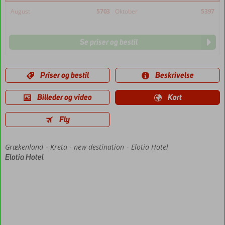
August
5703
Oktober
5397
Se priser og bestil
Priser og bestil
Beskrivelse
Billeder og video
Kort
Fly
Grækenland
Forside
Kreta
new destination
Elotia Hotel
Elotia Hotel