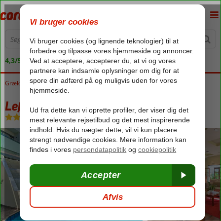
4,3/5 på Trustpilot
Grækenland
Forside
Kreta
Rethymnon
Lefkoniko Bay
Lefkoniko Bay
Morgenmad
-
Lejlighedshotel