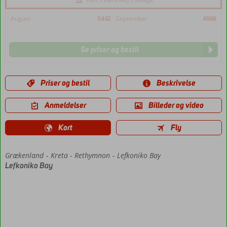
August
5442
September
4066
Se priser og bestil
Priser og bestil
Beskrivelse
Anmeldelser
Billeder og video
Kort
Fly
Grækenland
Forside
Kreta
Rethymnon
Lefkoniko Bay
Lefkoniko Bay