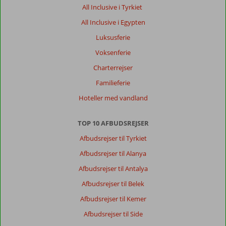
det
All Inclusive i Tyrkiet
nyeste
Hotel,
All Inclusive i Egypten
fine
Luksusferie
værelser,
god
Voksenferie
service
Charterrejser
og
top
Familieferie
rengøring
Hoteller med vandland
på
værelset.
TOP 10 AFBUDSREJSER
Generelt indtryk
10
Maden
10
Afbudsrejser til Tyrkiet
Beliggenhed
10
Værelserne
9
Service
10
Afbudsrejser til Alanya
Børnevenlig
-
Pris/kvalitet
10
Wifi-kvalitet
10
Afbudsrejser til Antalya
Afbudsrejser til Belek
Leif
Afbudsrejser til Kemer
6,0
Denmark
Afbudsrejser til Side
Med partner
,