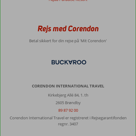
til
en
kraftig
renovering/
Rejs med Corendon
udskiftning
af
specielt
Betal sikkert for din rejse på 'Mit Corendon'
borde
Generelt indtryk
6
Maden
5
Beliggenhed
7
Værelserne
7
Service
7
Børnevenlig
-
Pris/kvalitet
5
Wifi-kvalitet
1
CORENDON INTERNATIONAL TRAVEL
Tommy
Kirkebjerg Allé 84, 1. th
8,0
Denmark
2605 Brøndby
Med partner
,
89 87 92 00
26 august 2023
Corendon International Travel er registreret i Rejsegarantifonden
regnr. 3407
Om