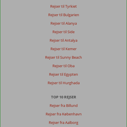
30 september 2023
Rejser til Tyrkiet
Rejser til Bulgarien
Om
Rejser til Alanya
Rethymnon:
Rejser til Side
God
Rejser til Antalya
spændende
by
Rejser til Kemer
og
Rejser til Sunny Beach
gode
madsteder.
Rejser til Oba
Tæt
Rejser til Egypten
ved
en
Rejser til Hurghada
dejlig
strand.
TOP 10 REJSER
Om
Rejser fra Billund
Lefkoniko
Rejser fra København
Bay:
Ikke
Rejser fra Aalborg