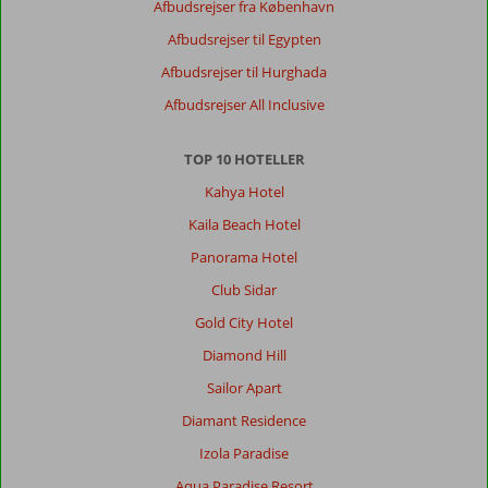
23 september 2023
Afbudsrejser fra København
Afbudsrejser til Egypten
Om
Afbudsrejser til Hurghada
Rethymnon:
Afbudsrejser All Inclusive
Udemærket
strand
TOP 10 HOTELLER
-
hyggelig
Kahya Hotel
gl
Kaila Beach Hotel
by
vi
Panorama Hotel
kommer
Club Sidar
gerne
igen
Gold City Hotel
Diamond Hill
Om
Lefkoniko
Sailor Apart
Bay:
Diamant Residence
Slidt
-
Izola Paradise
trænger
Aqua Paradise Resort