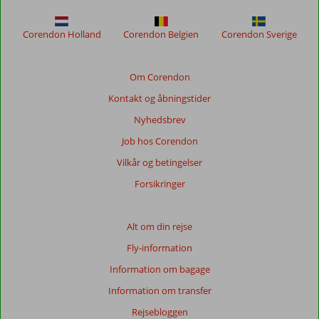
at
sikre
relevansen
Corendon Holland
Corendon Belgien
Corendon Sverige
af
de
viste
Om Corendon
anmeldelser.
Kontakt og åbningstider
Mere
om
Nyhedsbrev
vores
Job hos Corendon
anmeldelser.
Vilkår og betingelser
Totalscore
Forsikringer
Baseret
på:
Alt om din rejse
51
Fly-information
anmeldelser
Information om bagage
Information om transfer
Score
Rejsebloggen
fordeling