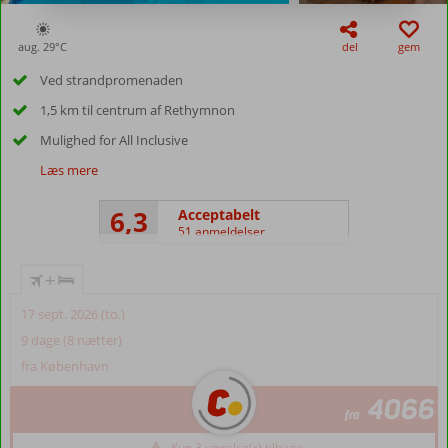
aug. 29°
C
del
gem
Ved strandpromenaden
1,5 km til centrum af Rethymnon
Mulighed for All Inclusive
Læs mere
6,3
Acceptabelt
51 anmeldelser
+
17 sept. 2026 (to.)
9 dage (8 nætter)
fra København
4066
fra
Kun 3 værelse(r) tilbage