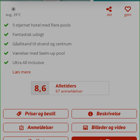
aug. 29°
C
del
gem
5 stjernet hotel med flere pools
Fantastisk udsigt
Gåafstand til strand og centrum
Værelser med Swim-up pool
Ultra All Inclusive
Læs mere
8,6
Alletiders
67 anmeldelser
Priser og bestil
Beskrivelse
Anmeldelser
Billeder og video