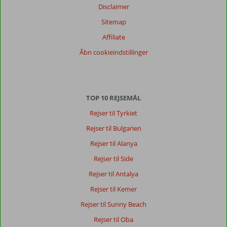
Filtrer
Disclaimer
rejseselskab
Sitemap
Alle
Affiliate
Sorter
Åbn cookieindstillinger
dato (ny > gammel)
Anonym
10
TOP 10 REJSEMÅL
Denmark
Med partner
,
Rejser til Tyrkiet
19 august 2023
Rejser til Bulgarien
Rejser til Alanya
Om
Rejser til Side
Sissi:
Rejser til Antalya
Sisi
ligger
Rejser til Kemer
ret
Rejser til Sunny Beach
langt
fra
Rejser til Oba
alfarvej,