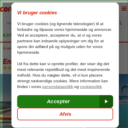
4,3/5 på Trustpilot
Grækenland
Forside
Kreta
Sissi
Enorme Santana Island
Enorme Santana Island
Ultra All Inclusive
-
Hotel