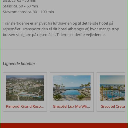
Sissi: ca. 65 – 75 min
Stalis: ca. 50 – 60 min
Stavromenos: ca. 90 – 100 min
Transfertiderne er angivet fra lufthavnen og til det første hotel på
rejsemålet. Transporttiden til dit hotel afhænger af, hvor mange stop
bussen skal gøre på rejsemålet. Tiderne er derfor vejledende.
Anmeldelserne
er
skrevet
af
Lignende hoteller
vores
kunder
efter
deres
ophold
på
Enorme
Rimondi Grand Resort & Spa
Grecotel Lux Me White Palace
Grecotel Creta P
Santana
Island