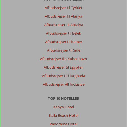
overskuelig
Afbudsrejser til Tyrkiet
og
rart
Afbudsrejser til Alanya
sted
Afbudsrejser til Antalya
at
være,
Afbudsrejser til Belek
men
Afbudsrejser til Kemer
kræver
altså
Afbudsrejser til Side
leje
Afbudsrejser fra København
af
bil.
Afbudsrejser til Egypten
Afbudsrejser til Hurghada
Om
Enorme
Afbudsrejser All Inclusive
Santana
Island:
TOP 10 HOTELLER
Hotellet
var
Kahya Hotel
fint.
Kaila Beach Hotel
Værelserne
ret
Panorama Hotel