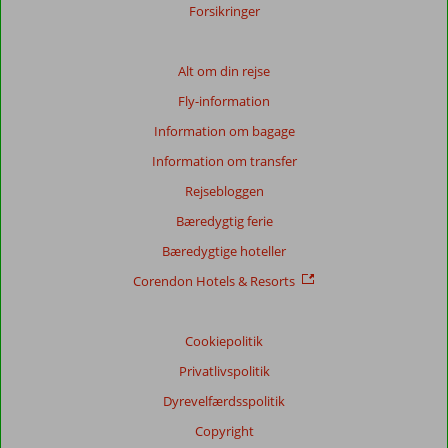
Forsikringer
Totalscore
Baseret
Alt om din rejse
på:
Fly-information
67
anmeldelser
Information om bagage
Information om transfer
Rejsebloggen
Score
fordeling
Bæredygtig ferie
Generelt indtryk
8,6
Maden
8,0
Bæredygtige hoteller
Beliggenhed
8,5
Værelserne
7,9
Service
8,6
Børnevenlig
7,6
Corendon Hotels & Resorts
Pris/kvalitet
8,3
Wifi-kvalitet
7,7
Cookiepolitik
Vores
gæsters
Privatlivspolitik
anmeldelser
Sprog
Dyrevelfærdsspolitik
Dansk (12)
Copyright