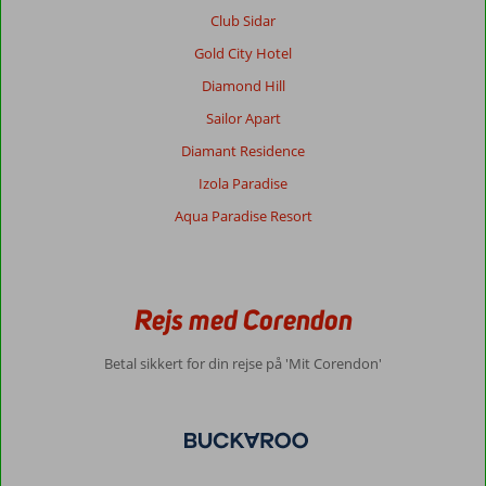
små,
Club Sidar
men
god
Gold City Hotel
udsigt
Diamond Hill
fra
altanen.
Sailor Apart
Diamant Residence
Generelt indtryk
10
Maden
10
Beliggenhed
4
Værelserne
5
Izola Paradise
Service
10
Børnevenlig
-
Aqua Paradise Resort
Pris/kvalitet
10
Wifi-kvalitet
8
Andrej
9,0
Rejs med Corendon
Denmark
Med partner
,
Betal sikkert for din rejse på 'Mit Corendon'
19 august 2023
Om
Sissi:
Stranden