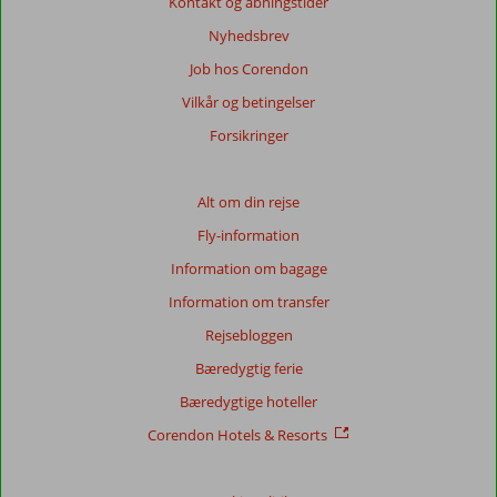
Kontakt og åbningstider
Mere
om
Nyhedsbrev
vores
Job hos Corendon
anmeldelser.
Vilkår og betingelser
Totalscore
Forsikringer
Baseret
på:
Alt om din rejse
24
Fly-information
anmeldelser
Information om bagage
Information om transfer
Score
Rejsebloggen
fordeling
Generelt indtryk
9,3
Maden
9,1
Bæredygtig ferie
Beliggenhed
9,2
Værelserne
9,4
Bæredygtige hoteller
Service
9,2
Børnevenlig
-
Pris/kvalitet
8,5
Wifi-kvalitet
8,4
Corendon Hotels & Resorts
Vores