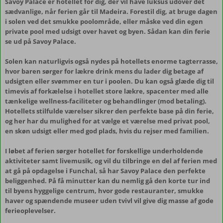
Savoy Palace er hotellet for dig, der vil have luksus udover det
sædvanlige, når ferien går til Madeira. Forestil dig, at bruge dagen
i solen ved det smukke poolområde, eller måske ved din egen
private pool med udsigt over havet og byen. Sådan kan din ferie
se ud på Savoy Palace.
Solen kan naturligvis også nydes på hotellets enorme tagterrasse,
hvor baren sørger for lækre drink mens du lader dig betage af
udsigten eller svømmer en tur i poolen. Du kan også glæde dig til
timevis af forkælelse i hotellet store lækre, spacenter med alle
tænkelige wellness-faciliteter og behandlinger (mod betaling).
Hotellets stilfulde værelser sikrer den perfekte base på din ferie,
og her har du mulighed for at vælge et værelse med privat pool,
en skøn udsigt eller med god plads, hvis du rejser med familien.
I løbet af ferien sørger hotellet for forskellige underholdende
aktiviteter samt livemusik, og vil du tilbringe en del af ferien med
at gå på opdagelse i Funchal, så har Savoy Palace den perfekte
beliggenhed. På få minutter kan du nemlig gå den korte tur ind
til byens hyggelige centrum, hvor gode restauranter, smukke
haver og spændende museer uden tvivl vil give dig masse af gode
ferieoplevelser.