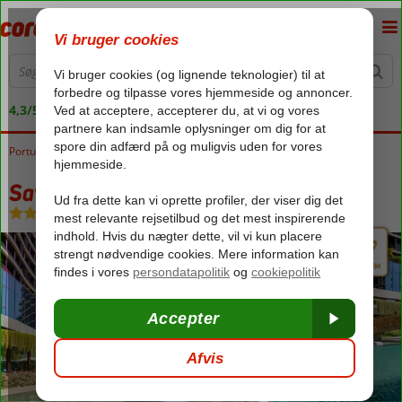
4,3/5 på Trustpilot
Portugal
Forside
Madeira
Funchal
Savoy Palace
Savoy Palace
Morgenmad
-
Hotel