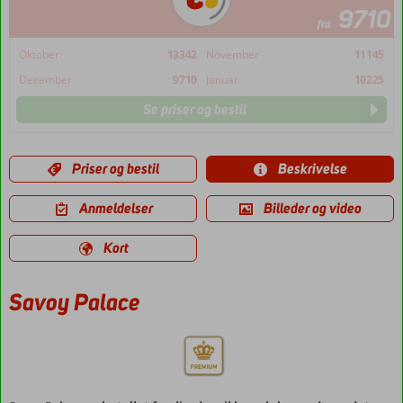
9710
fra
Oktober
13342
November
11145
December
9710
Januar
10225
Se priser og bestil
Priser og bestil
Beskrivelse
Anmeldelser
Billeder og video
Kort
Savoy Palace