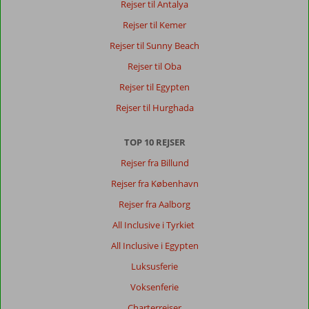
Rejser til Antalya
her
Rejser til Kemer
Rejser til Sunny Beach
Rejser til Oba
Rejser til Egypten
Rejser til Hurghada
TOP 10 REJSER
Rejser fra Billund
Rejser fra København
Rejser fra Aalborg
All Inclusive i Tyrkiet
All Inclusive i Egypten
Luksusferie
Voksenferie
Charterrejser