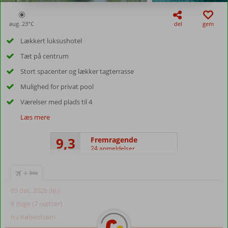
aug. 23°
C
del
gem
Lækkert luksushotel
Tæt på centrum
Stort spacenter og lækker tagterrasse
Mulighed for privat pool
Værelser med plads til 4
Læs mere
9,3
Fremragende
24 anmeldelser
+
05 dec. 2026 (lø.)
8 dage (7 nætter)
fra København