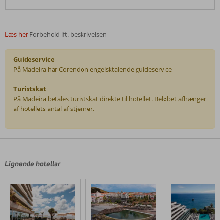
Læs her
Forbehold ift. beskrivelsen
Guideservice
På Madeira har Corendon engelsktalende guideservice
Turistskat
På Madeira betales turistskat direkte til hotellet. Beløbet afhænger
af hotellets antal af stjerner.
Anmeldelserne
er
skrevet
af
Lignende hoteller
vores
kunder
efter
deres
ophold