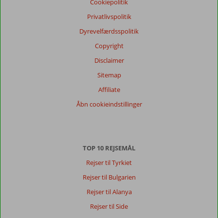
Cookiepolitik
gæsters
anmeldelser
Privatlivspolitik
Sprog
Dyrevelfærdsspolitik
Dansk (0)
Copyright
Filtrer
rejseselskab
Disclaimer
Alle
Sitemap
Sorter
Affiliate
dato (ny > gammel)
Åbn cookieindstillinger
Der
er
TOP 10 REJSEMÅL
ingen
anmeldelser
Rejser til Tyrkiet
på
Rejser til Bulgarien
Dansk,
vælg
Rejser til Alanya
et
Rejser til Side
andet
sprog