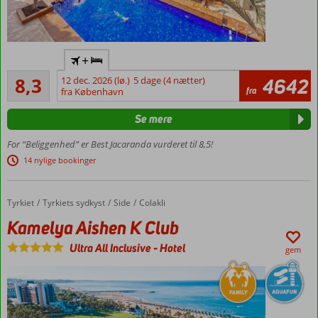
Centralt
+
i Costa
Meget godt
Adeje
8,3
12 dec. 2026 (lø.)
5 dage (4 nætter)
4642
812
fra
fra København
Gåafstand til Playa
anmeldelser
de Fañabé og
Se mere
strandpromenaden
Flere dejlige
For “Beliggenhed” er Best Jacaranda vurderet til 8,5!
poolområder
14 nylige bookinger
og gode
faciliteter
Mulighed
Tyrkiet
Kamelya Aishen K Club
Forside
Tyrkiets sydkyst
Side
Colakli
for
Kamelya Aishen K Club
halvpension
eller All
Ultra All Inclusive
-
Hotel
gem
Inclusive
Værelser
med
plads til