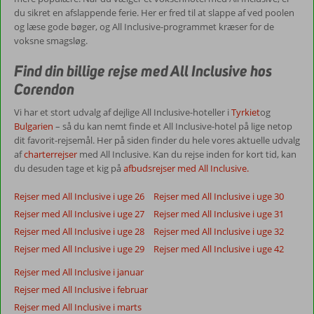
du sikret en afslappende ferie. Her er fred til at slappe af ved poolen
og læse gode bøger, og All Inclusive-programmet kræser for de
voksne smagsløg.
Find din billige rejse med All Inclusive hos
Corendon
Vi har et stort udvalg af dejlige All Inclusive-hoteller i
Tyrkiet
og
Bulgarien
– så du kan nemt finde et All Inclusive-hotel på lige netop
dit favorit-rejsemål. Her på siden finder du hele vores aktuelle udvalg
af
charterrejser
med All Inclusive. Kan du rejse inden for kort tid, kan
du desuden tage et kig på
afbudsrejser med All Inclusive.
Rejser med All Inclusive i uge 26
Rejser med All Inclusive i uge 30
Rejser med All Inclusive i uge 27
Rejser med All Inclusive i uge 31
Rejser med All Inclusive i uge 28
Rejser med All Inclusive i uge 32
Rejser med All Inclusive i uge 29
Rejser med All Inclusive i uge 42
Rejser med All Inclusive i januar
Rejser med All Inclusive i februar
Rejser med All Inclusive i marts