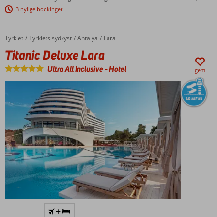
Vandrutsjebaner
3 nylige bookinger
Velegnet
til både
Tyrkiet
Titanic Deluxe Lara
Forside
Tyrkiets sydkyst
Antalya
Lara
par og
familier
Titanic Deluxe Lara
Ultra All Inclusive
-
Hotel
gem
Unikt
+
luksushotel