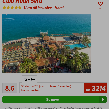
Club Hotel Sera
Ultra All Inclusive
-
Hotel
gem
Ultra All
+
Inclusive
Alletiders
8,6
06 dec. 2026 (sø.)
5 dage (4 nætter)
3214
Ved
107
fra
fra København
stranden
anmeldelser
Smuk og
Se mere
unik
indretning
For “Generelt indtryk” og “Børnevenlig” er Club Hotel Sera vurderet til 8,6!