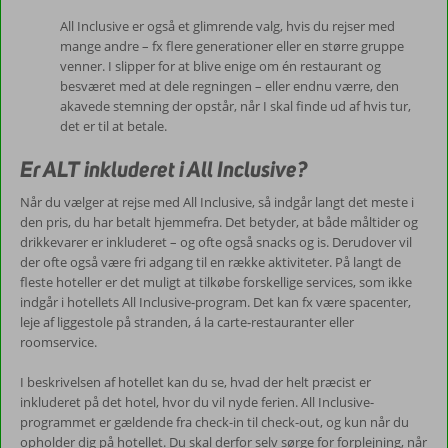
All Inclusive er også et glimrende valg, hvis du rejser med
mange andre – fx flere generationer eller en større gruppe
venner. I slipper for at blive enige om én restaurant og
besværet med at dele regningen – eller endnu værre, den
akavede stemning der opstår, når I skal finde ud af hvis tur,
det er til at betale.
Er ALT inkluderet i All Inclusive?
Når du vælger at rejse med All Inclusive, så indgår langt det meste i
den pris, du har betalt hjemmefra. Det betyder, at både måltider og
drikkevarer er inkluderet – og ofte også snacks og is. Derudover vil
der ofte også være fri adgang til en række aktiviteter. På langt de
fleste hoteller er det muligt at tilkøbe forskellige services, som ikke
indgår i hotellets All Inclusive-program. Det kan fx være spacenter,
leje af liggestole på stranden, á la carte-restauranter eller
roomservice.
I beskrivelsen af hotellet kan du se, hvad der helt præcist er
inkluderet på det hotel, hvor du vil nyde ferien. All Inclusive-
programmet er gældende fra check-in til check-out, og kun når du
opholder dig på hotellet. Du skal derfor selv sørge for forplejning, når