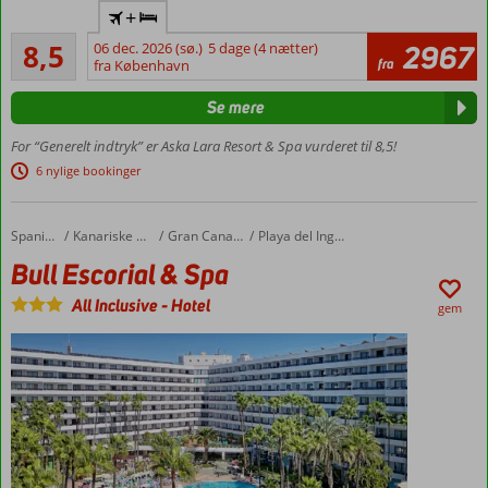
Ultra All
+
Inclusive
Alletiders
8,5
06 dec. 2026 (sø.)
5 dage (4 nætter)
2967
Privat
555
fra
fra København
sandstrand
anmeldelser
Vandland
Se mere
med
rutsjebaner
For “Generelt indtryk” er Aska Lara Resort & Spa vurderet til 8,5!
Værelser
6 nylige bookinger
med
plads til
5
Bull Escorial & Spa
Forside
Spanien
Kanariske Øer
Gran Canaria
Playa del Ingles
Bull Escorial & Spa
All Inclusive
-
Hotel
gem