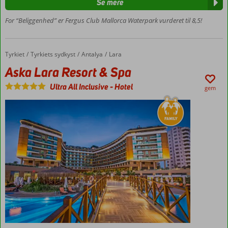
Se mere
God, central
For “Beliggenhed” er Fergus Club Mallorca Waterpark vurderet til 8,5!
beliggenhed
Gåafstand
til strand
og
Tyrkiet
Aska Lara Resort & Spa
Forside
Tyrkiets sydkyst
Antalya
Lara
centrum
Aska Lara Resort & Spa
Suiter
Ultra All Inclusive
-
Hotel
med
gem
plads
til 5
Magnus-
suiter
med
ekstra
services