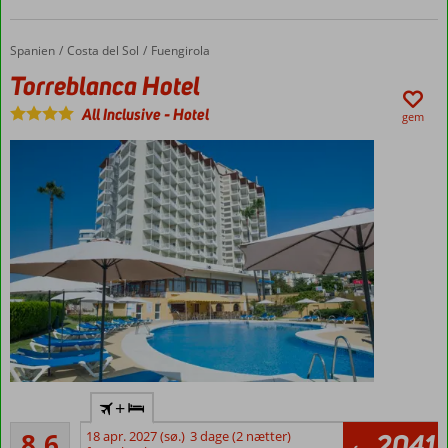
fra
Paguera
Gratis
Spanien
Torreblanca Hotel
Forside
Costa del Sol
Fuengirola
transport
Torreblanca Hotel
til
stranden
All Inclusive
-
Hotel
gem
Værelser
med
plads op
til 4
personer
Centrum
+
af
Alletiders
Fuengirola
8,6
18 apr. 2027 (sø.)
3 dage (2 nætter)
2041
969