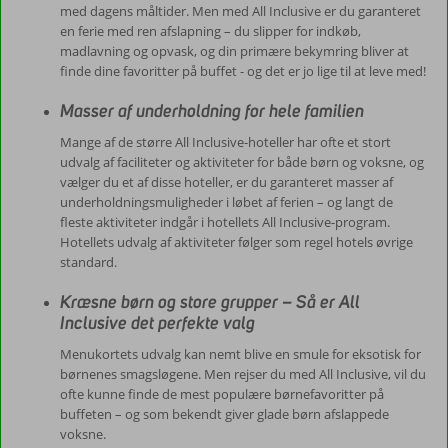
med dagens måltider. Men med All Inclusive er du garanteret
en ferie med ren afslapning – du slipper for indkøb,
madlavning og opvask, og din primære bekymring bliver at
finde dine favoritter på buffet - og det er jo lige til at leve med!
Masser af underholdning for hele familien
Mange af de større All Inclusive-hoteller har ofte et stort
udvalg af faciliteter og aktiviteter for både børn og voksne, og
vælger du et af disse hoteller, er du garanteret masser af
underholdningsmuligheder i løbet af ferien – og langt de
fleste aktiviteter indgår i hotellets All Inclusive-program.
Hotellets udvalg af aktiviteter følger som regel hotels øvrige
standard.
Kræsne børn og store grupper – Så er All
Inclusive det perfekte valg
Menukortets udvalg kan nemt blive en smule for eksotisk for
børnenes smagsløgene. Men rejser du med All Inclusive, vil du
ofte kunne finde de mest populære børnefavoritter på
buffeten – og som bekendt giver glade børn afslappede
voksne.