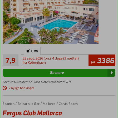
for All
Inclusive
Ved privat
+
sandstrand
Godt
7,9
23 sept. 2026 (on.)
4 dage (3 nætter)
3386
10
504
fra
fra København
minutters
anmeldelser
kørsel fra
Se mere
barokbyen
Noto
For “Pris/kvalitet” er Eloro Hotel vurderet til 8,0!
Dejlig
7 nylige bookinger
udsigt
over
havet
Spanien
Fergus Club Mallorca Waterpark
Forside
Baleariske Øer
Mallorca
Calviá Beach
All Inclusive
Fergus Club Mallorca
med flere a