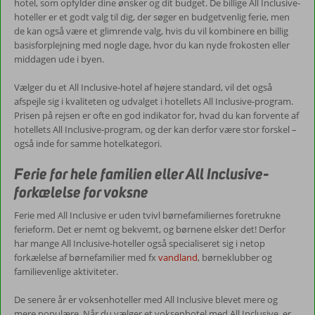
hotel, som opfylder dine ønsker og dit budget. De billige All Inclusive-
hoteller er et godt valg til dig, der søger en budgetvenlig ferie, men
de kan også være et glimrende valg, hvis du vil kombinere en billig
basisforplejning med nogle dage, hvor du kan nyde frokosten eller
middagen ude i byen.
Vælger du et All Inclusive-hotel af højere standard, vil det også
afspejle sig i kvaliteten og udvalget i hotellets All Inclusive-program.
Prisen på rejsen er ofte en god indikator for, hvad du kan forvente af
hotellets All Inclusive-program, og der kan derfor være stor forskel –
også inde for samme hotelkategori.
Ferie for hele familien eller All Inclusive-
forkælelse for voksne
Ferie med All Inclusive er uden tvivl børnefamiliernes foretrukne
ferieform. Det er nemt og bekvemt, og børnene elsker det! Derfor
har mange All Inclusive-hoteller også specialiseret sig i netop
forkælelse af børnefamilier med fx
vandland
, børneklubber og
familievenlige aktiviteter.
De senere år er voksenhoteller med All Inclusive blevet mere og
mere populære. Når du vælger et voksenhotel med All Inclusive, er