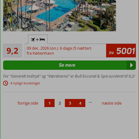
Stort og
+
velfungerende
Fremragende
hotel
9,2
09 dec. 2026 (on.)
6 dage (5 nætter)
5001
21
fra
fra København
Godt
anmeldelser
poolområde
Se mere
Aktiviteter og
underholdning
For “Generelt indtryk” og “Værelserne” er Bull Escorial & Spa vurderet til 9,2!
for både børn
4 nylige bookinger
og voksne
Vælg
mellem
…
forrige side
1
2
3
4
næste side
halvpension
eller All
Inclusive