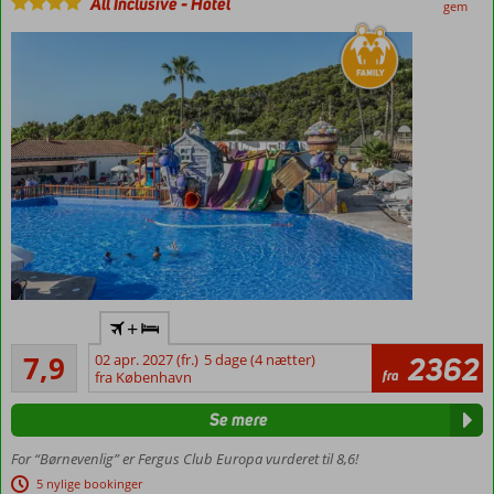
All Inclusive
-
Hotel
gem
Komfortabelt
+
og rummeligt
Godt
familiehotel
7,9
02 apr. 2027 (fr.)
5 dage (4 nætter)
2362
839
fra
fra København
Gode
anmeldelser
facliteter
Se mere
til børn
En kort
For “Børnevenlig” er Fergus Club Europa vurderet til 8,6!
afstand
5 nylige bookinger