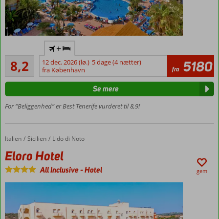
God,
+
bedre:
Meget godt
Best
8,2
12 dec. 2026 (lø.)
5 dage (4 nætter)
5180
540
fra
Tenerife!
fra København
anmeldelser
Smuk
Se mere
tropisk have
med
For “Beliggenhed” er Best Tenerife vurderet til 8,9!
poolområde
Centralt i
Playa de
Italien
Eloro Hotel
Forside
Sicilien
Lido di Noto
las
Eloro Hotel
Américas
og nær
All Inclusive
-
Hotel
gem
stranden
For
familier
og par
Mulighed