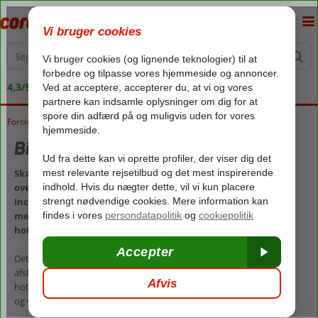
4,3/5 på Trustpilot
Forside
Rejser
Billige rejser med All Inclusive
Skal ferien være nem og bekvem, og vil du have fuld kontrol
over feriebudgettet? Så skal du vælge en rejse med All
Inclusive. Få det fulde overblik over, hvad de vil sige at rejse
med All Inclusive, og se vores store udvalg af All Inclusive-
hoteller.
Det er nemt at sætte lighedstegn mellem All Inclusive og ultimativ
afslapning, og det er blot en af de mange grunde til, at All Inclusive-
hoteller bliver mere og mere populære – både blandt
børnefamilier
og
voksne
, der rejser uden børn.