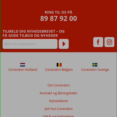
RING TIL OS PÅ
89 87 92 00
TILMELD DIG NYHEDSBREVET – OG
FÅ GODE TILBUD OG NYHEDER
Corendon Holland
Corendon Belgien
Corendon Sverige
Om Corendon
Kontakt og åbningstider
Nyhedsbrev
Job hos Corendon
Vilkår og betingelser