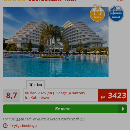
Populært
+
kvalitetshotel
Alletiders
i Lara
8,7
06 dec. 2026 (sø.)
5 dage (4 nætter)
3423
744
fra
fra København
Ved
anmeldelser
sandstrand
Se mere
med stort
privat
For “Beliggenhed” er Miracle Resort vurderet til 8,8!
område
4 nylige bookinger
Lækker mad