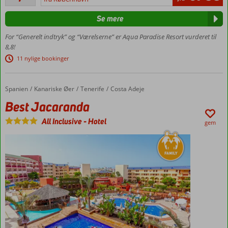
anmeldelser
vandland
Se mere
Lækkert og
komfortabelt
For “Generelt indtryk” og “Værelserne” er Aqua Paradise Resort vurderet til
hotel
8,8!
Rummelige
11 nylige bookinger
familieværelser
Værelser
med
Spanien
Best Jacaranda
Forside
Kanariske Øer
Tenerife
Costa Adeje
plads op
Best Jacaranda
til 6
personer
All Inclusive
-
Hotel
gem