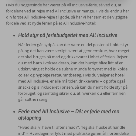
Hvis du nogensinde har været på All Inclusive-ferie, så ved du, at
fordelene ved at rejse med All Inclusive er mange. Hvis du endnu har
din første All Inclusive-rejse til gode, så har vi her samlet de vigtigste
fordele ved at nyde ferien på et All Inclusive-hotel:
Hold styr på feriebudgettet med All Inclusive
Når ferien går sydpå, kan der være en del poster at holde styr
på, og det kan være særligt svært at gennemskue, hvor meget
der skal bruges på mad og drikkevarer i løbet af ferien. Rejser
du med børn i voksealderen, kan det hurtigt blive lidt af en
udskrivning at holde de sultne munde forsynet med is, kolde
colaer og hyppige restaurantbesøg. Hvis du vælger et hotel
med All Inclusive, er alle måltider, drikkevarer – og ofte også
snacks og is inkluderet i prisen. Så kan du nemt holde styr på
forbruget, og samtidig sikrer du, at hverken du eller familien
går sultne i seng.
Ferie med All Inclusive – Dét er ferie med ren
afslapning
”Hvad skal vi have til aftensmad?”, ”Jeg skal huske at handle
ind” – Hverdagen er fyldt med praktiske gøremål i forbindelse