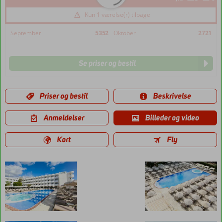
Kun 1 værelse(r) tilbage
September
5352
Oktober
2721
Se priser og bestil
Priser og bestil
Beskrivelse
Anmeldelser
Billeder og video
Kort
Fly