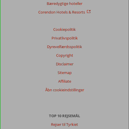
Bæredygtige hoteller
Dansk (10)
Corendon Hotels & Resorts
Filtrer
rejseselskab
Alle
Cookiepolitik
Privatlivspolitik
Sorter
dato (ny > gammel)
Dyrevelfærdsspolitik
Copyright
Anonym
Disclaimer
8,0
Denmark
Sitemap
Med partner
Affiliate
,
24 juli 2024
Åbn cookieindstillinger
Om
Cala
d'Or:
TOP 10 REJSEMÅL
Mange
mennesker
Rejser til Tyrkiet