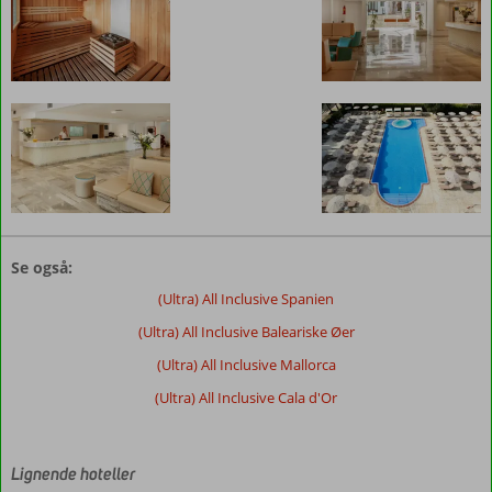
Anmeldelserne
er
Se også:
skrevet
af
(Ultra) All Inclusive Spanien
vores
(Ultra) All Inclusive Baleariske Øer
kunder
efter
(Ultra) All Inclusive Mallorca
deres
(Ultra) All Inclusive Cala d'Or
ophold
på
Sentido
Fido
Lignende hoteller
Tucan