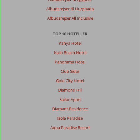
d'Or:
Skønt
Afbudsrejser til Hurghada
sted,
Afbudsrejser All Inclusive
god
beliggenhed,
tæt
TOP 10 HOTELLER
på
Kahya Hotel
idyllisk
strand.
Kaila Beach Hotel
Panorama Hotel
Om
Sentido
Club Sidar
Fido
Gold City Hotel
Tucan:
Diamond Hill
Dejligt
hotel.
Sailor Apart
Kludder
Diamant Residence
med
at
Izola Paradise
få
Aqua Paradise Resort
sit
værelse