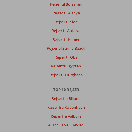
på
Rejser til Bulgarien
meget
lille
Rejser til Alanya
strand.
Rejser til Side
Meget
hyggelig
Rejser til Antalya
by
Rejser til Kemer
og
Hotellet
Rejser til Sunny Beach
ligger
Rejser til Oba
godt.
Rejser til Egypten
Om
Rejser til Hurghada
Sentido
Fido
Tucan:
TOP 10 REJSER
Hotellet
Rejser fra Billund
var
Rejser fra København
super,
skøn
Rejser fra Aalborg
mad,
All Inclusive i Tyrkiet
rent
og