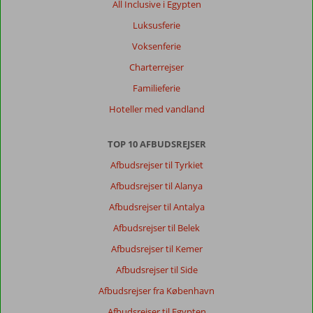
All Inclusive i Egypten
pænt.
Luksusferie
Meget
sødt
Voksenferie
og
Charterrejser
hjælpsomt
personale.
Familieferie
Hoteller med vandland
Generelt indtryk
8
Maden
9
Beliggenhed
9
Værelserne
8
Service
9
Børnevenlig
-
TOP 10 AFBUDSREJSER
Pris/kvalitet
7
Wifi-kvalitet
9
Afbudsrejser til Tyrkiet
Afbudsrejser til Alanya
Anonym
8,0
Afbudsrejser til Antalya
Denmark
Afbudsrejser til Belek
Med partner
,
11 september 2023
Afbudsrejser til Kemer
Afbudsrejser til Side
Om
Afbudsrejser fra København
Cala
Afbudsrejser til Egypten