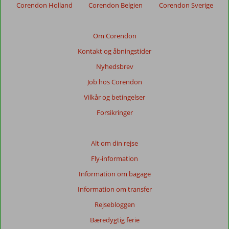
Corendon Holland
Corendon Belgien
Corendon Sverige
anmeldelser.
Totalscore
Om Corendon
Kontakt og åbningstider
Baseret
på:
Nyhedsbrev
70
Job hos Corendon
anmeldelser
Vilkår og betingelser
Forsikringer
Score
fordeling
Generelt indtryk
8,4
Maden
8,2
Alt om din rejse
Beliggenhed
9,0
Værelserne
7,9
Fly-information
Service
8,9
Børnevenlig
5,0
Information om bagage
Pris/kvalitet
8,2
Wifi-kvalitet
7,5
Information om transfer
Vores
Rejsebloggen
gæsters
anmeldelser
Bæredygtig ferie
Sprog