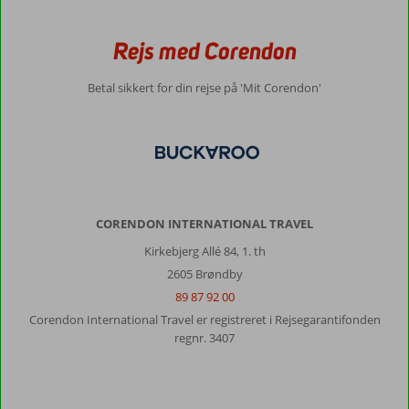
til
start.
Men
Rejs med Corendon
situationen
blev
Betal sikkert for din rejse på 'Mit Corendon'
reddet,
da
en
mere
kompetent
medarbejder
kom
til.
CORENDON INTERNATIONAL TRAVEL
Fantastisk
Kirkebjerg Allé 84, 1. th
service
2605 Brøndby
i
restauranten.
89 87 92 00
God
Corendon International Travel er registreret i Rejsegarantifonden
underholdning
regnr. 3407
de
fleste
aftener.