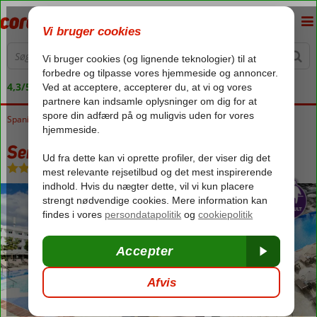
4,3/5 på Trustpilot
Spanien
Forside
Baleariske Øer
Mallorca
Cala d'Or
Sentido Fido Tucan
Sentido Fido Tucan
Morgenmad