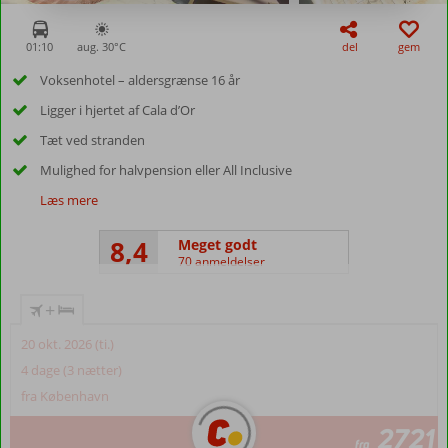
01:10
aug. 30°
C
del
gem
Voksenhotel – aldersgrænse 16 år
Ligger i hjertet af Cala d’Or
Tæt ved stranden
Mulighed for halvpension eller All Inclusive
Læs mere
8,4
Meget godt
70 anmeldelser
+
20 okt. 2026 (ti.)
4 dage (3 nætter)
fra København
2721
fra