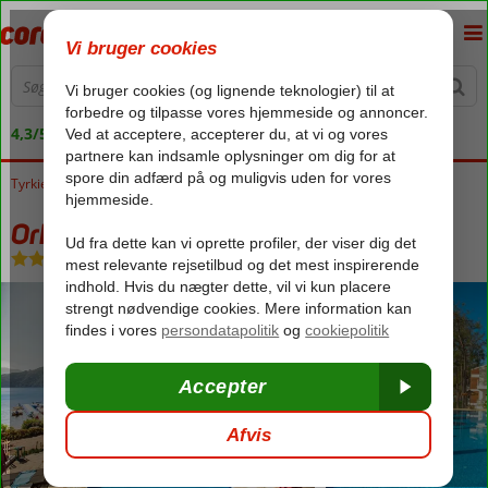
4,3/5 på Trustpilot
Tyrkiet
Forside
Ægæiske kyst
Marmaris
Marmaris - Icmeler
Orka Lotus Beach
Orka Lotus Beach
Ultra All Inclusive
-
Hotel