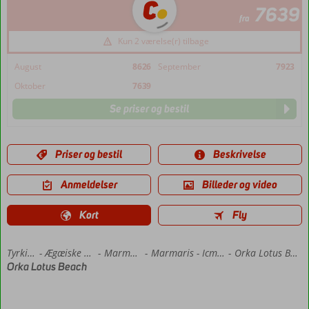
7639
fra
Kun 2 værelse(r) tilbage
August
8626
September
7923
Oktober
7639
Se priser og bestil
Priser og bestil
Beskrivelse
Anmeldelser
Billeder og video
Kort
Fly
Forside
Tyrkiet
Ægæiske kyst
Marmaris
Marmaris - Icmeler
Orka Lotus Beach
Orka Lotus Beach