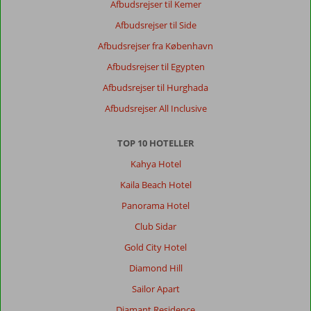
Afbudsrejser til Kemer
Marmaris/Icmeler
er
Afbudsrejser til Side
blevet
Afbudsrejser fra København
vores
foretrukne
Afbudsrejser til Egypten
pga.
Afbudsrejser til Hurghada
udsigten
og
Afbudsrejser All Inclusive
området.
Stranden
TOP 10 HOTELLER
er
småsten
Kahya Hotel
og
Kaila Beach Hotel
fungerer
fint.
Panorama Hotel
Vandet
Club Sidar
er
helt
Gold City Hotel
klart
Diamond Hill
og
lækkert,
Sailor Apart
og
Diamant Residence