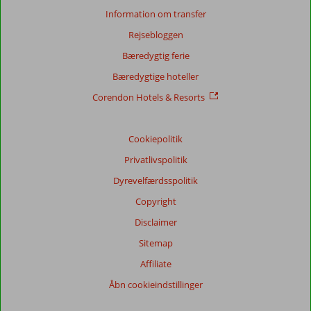
Information om transfer
Rejsebloggen
Score
fordeling
Bæredygtig ferie
Generelt indtryk
8,4
Maden
7,7
Bæredygtige hoteller
Beliggenhed
9,0
Værelserne
8,2
Service
8,3
Børnevenlig
8,2
Corendon Hotels & Resorts
Pris/kvalitet
7,9
Wifi-kvalitet
7,6
Cookiepolitik
Vores
gæsters
Privatlivspolitik
anmeldelser
Sprog
Dyrevelfærdsspolitik
Dansk (5)
Copyright
Filtrer
Disclaimer
rejseselskab
Sitemap
Alle
Affiliate
Sorter
Åbn cookieindstillinger
dato (ny > gammel)