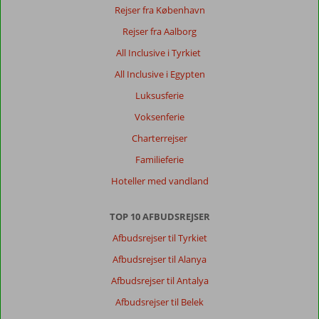
Rejser fra København
i
Marmaris/Icmeler,
Rejser fra Aalborg
og
All Inclusive i Tyrkiet
vi
rejser
All Inclusive i Egypten
gerne
Luksusferie
dertil
igen.
Voksenferie
Vi
Charterrejser
har
været
Familieferie
på
Hoteller med vandland
mange
hoteller
mellem
TOP 10 AFBUDSREJSER
Alanya
Afbudsrejser til Tyrkiet
og
Side
Afbudsrejser til Alanya
og
Afbudsrejser til Antalya
i
Side,
Afbudsrejser til Belek
men