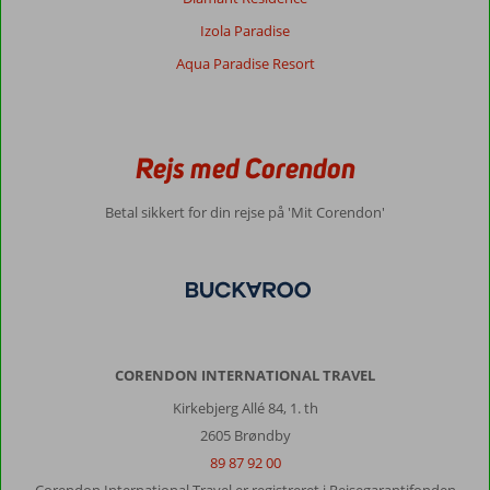
der
er
Izola Paradise
masser
Aqua Paradise Resort
af
småfisk
i
vandet.
Rejs med Corendon
Om
Orka
Betal sikkert for din rejse på 'Mit Corendon'
Lotus
Beach:
Hotellet
var
super
lækkert,
men
CORENDON INTERNATIONAL TRAVEL
kunne
godt
Kirkebjerg Allé 84, 1. th
trænge
2605 Brøndby
til
89 87 92 00
en
opdatering