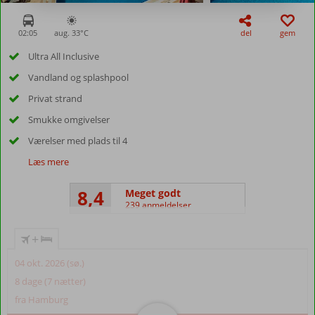
02:05
aug. 33°
C
del
gem
Ultra All Inclusive
Vandland og splashpool
Privat strand
Smukke omgivelser
Værelser med plads til 4
Læs mere
8,4
Meget godt
239 anmeldelser
+
04 okt. 2026 (sø.)
8 dage (7 nætter)
fra Hamburg