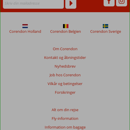
vises
ikke
længere
for
at
sikre
Corendon Holland
Corendon Belgien
Corendon Sverige
relevansen
af
de
Om Corendon
viste
Kontakt og åbningstider
anmeldelser.
Mere
Nyhedsbrev
om
Job hos Corendon
vores
anmeldelser.
Vilkår og betingelser
Forsikringer
Totalscore
Baseret
Alt om din rejse
på:
Fly-information
239
anmeldelser
Information om bagage