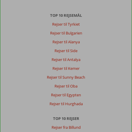
Anetteskovgaard
10
TOP 10 REJSEMÅL
Denmark
Familie med store børn
Rejser til Tyrkiet
,
03 oktober 2024
Rejser til Bulgarien
Rejser til Alanya
Om
Rejser til Side
Marmaris
-
Rejser til Antalya
Icmeler:
Rejser til Kemer
Der
Rejser til Sunny Beach
er
en
Rejser til Oba
helt
Rejser til Egypten
fantastisk
udsigt,
Rejser til Hurghada
og
det
TOP 10 REJSER
er
meget
Rejser fra Billund
smukt