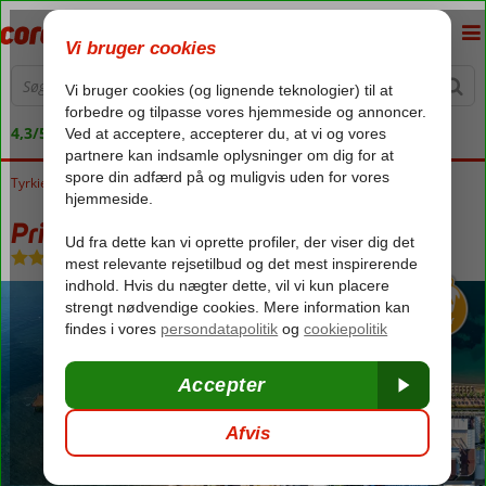
4,3/5 på Trustpilot
Tyrkiet
Forside
Ægæiske kyst
Marmaris
Prime Beach Hotel
Prime Beach Hotel
Ultra All Inclusive
-
Hotel