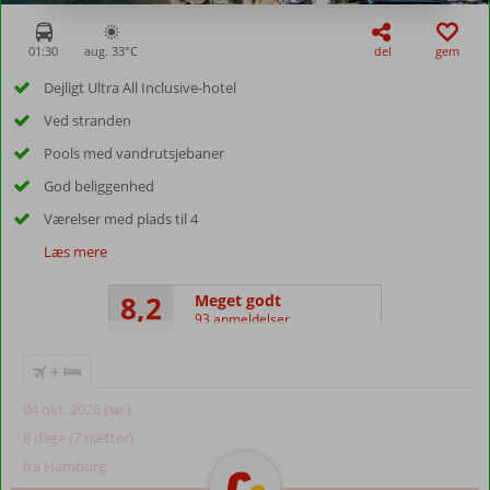
01:30
aug. 33°
C
del
gem
Dejligt Ultra All Inclusive-hotel
Ved stranden
Pools med vandrutsjebaner
God beliggenhed
Værelser med plads til 4
Læs mere
8,2
Meget godt
93 anmeldelser
+
04 okt. 2026 (sø.)
8 dage (7 nætter)
fra Hamburg