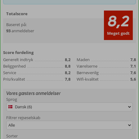
Totalscore
8,2
Baseret på:
93
anmeldelser
Meget godt
Score fordeling
Generelt indtryk
8,2
Maden
7,8
Beliggenhed
8,8
Værelserne
7,1
Service
8,2
Børnevenlig
7,6
Pris/kvalitet
7,8
Wifi-kvalitet
5,6
Vores gæsters anmeldelser
Sprog
Dansk (6)
Filtrer rejseselskab
Alle
Sorter