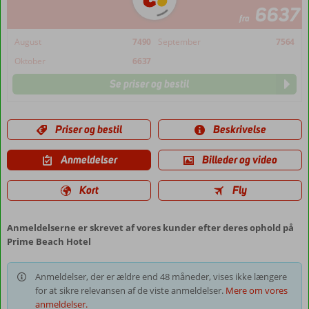
6637
fra
August
7490
September
7564
Oktober
6637
Se priser og bestil
Priser og bestil
Beskrivelse
Anmeldelser
Billeder og video
Kort
Fly
Anmeldelserne er skrevet af vores kunder efter deres ophold på
Prime Beach Hotel
Anmeldelser, der er ældre end 48 måneder, vises ikke længere
for at sikre relevansen af de viste anmeldelser.
Mere om vores
anmeldelser.