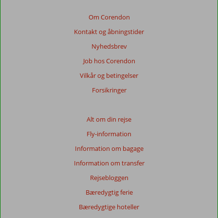
af
de
Om Corendon
viste
Kontakt og åbningstider
anmeldelser.
Mere
Nyhedsbrev
om
Job hos Corendon
vores
anmeldelser.
Vilkår og betingelser
Forsikringer
Totalscore
Baseret
Alt om din rejse
på:
Fly-information
94
anmeldelser
Information om bagage
Information om transfer
Rejsebloggen
Score
fordeling
Bæredygtig ferie
Generelt indtryk
8,1
Maden
7,7
Bæredygtige hoteller
Beliggenhed
8,7
Værelserne
7,0