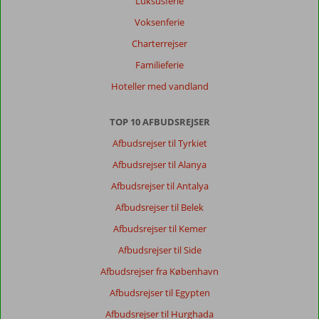
Luksusferie
er
primært
Voksenferie
russere
Charterrejser
og
englændere,
Familieferie
og
Hoteller med vandland
det
skal
man
TOP 10 AFBUDSREJSER
kunne
Afbudsrejser til Tyrkiet
være
i.
Afbudsrejser til Alanya
Afbudsrejser til Antalya
Generelt indtryk
8
Maden
8
Beliggenhed
9
Værelserne
9
Afbudsrejser til Belek
Service
9
Børnevenlig
-
Afbudsrejser til Kemer
Pris/kvalitet
9
Wifi-kvalitet
5
Afbudsrejser til Side
Afbudsrejser fra København
Anonym
10
Denmark
Afbudsrejser til Egypten
Med venner
Afbudsrejser til Hurghada