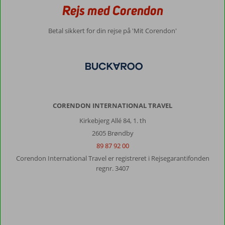
Hotel
Rejs med Corendon
er
et
Betal sikkert for din rejse på 'Mit Corendon'
dejligt
hotel
meget
rent
Maden
er
et
kæmpe
CORENDON INTERNATIONAL TRAVEL
udvalg
Kirkebjerg Allé 84, 1. th
af
alt
2605 Brøndby
hvad
89 87 92 00
man
Corendon International Travel er registreret i Rejsegarantifonden
kan
regnr. 3407
tænke
sig.
Generelt indtryk
10
Maden
10
Beliggenhed
10
Værelserne
8
Service
10
Børnevenlig
-