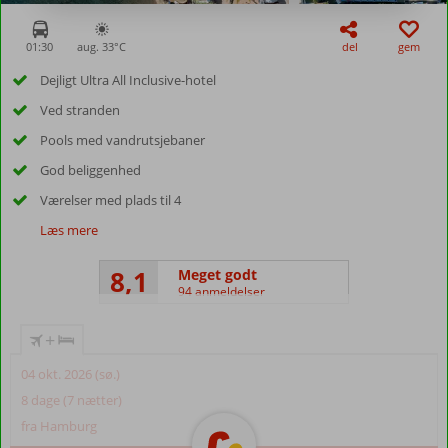
01:30
aug. 33°
C
del
gem
Dejligt Ultra All Inclusive-hotel
Ved stranden
Pools med vandrutsjebaner
God beliggenhed
Værelser med plads til 4
Læs mere
8,1
Meget godt
94 anmeldelser
+
04 okt. 2026 (sø.)
8 dage (7 nætter)
fra Hamburg