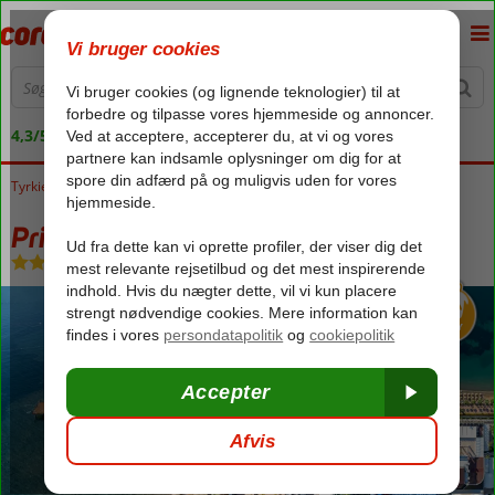
4,3/5 på Trustpilot
Tyrkiet
Forside
Ægæiske kyst
Marmaris
Prime Beach Hotel
Prime Beach Hotel
Ultra All Inclusive
-
Hotel