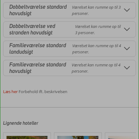
Dobbeltværelse standard
Værelset kan rumme op til 3
havudsigt
personer.
Dobbeltværelse ved
Værelset kan rumme op til
stranden havudsigt
3 personer.
Familieværelse standard
Værelset kan rumme op til 4
landudsigt
personer.
Familieværelse standard
Værelset kan rumme op til 4
havudsigt
personer.
Læs her
Forbehold ift. beskrivelsen
Anmeldelserne
er
skrevet
af
Lignende hoteller
vores
kunder