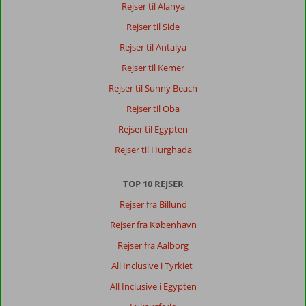
Rejser til Alanya
Marmaris
Rejser til Side
er
en
Rejser til Antalya
super
Rejser til Kemer
hyggelig
by.
Rejser til Sunny Beach
Skøn
Rejser til Oba
strandpromenade
Rejser til Egypten
Om
Rejser til Hurghada
Prime
Beach
Hotel:
TOP 10 REJSER
Prime
Rejser fra Billund
Beach
Rejser fra København
er
et
Rejser fra Aalborg
lækkert
All Inclusive i Tyrkiet
hotel,
men
All Inclusive i Egypten
der