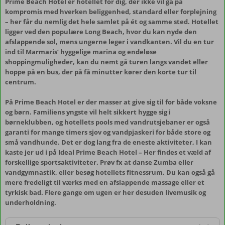
Prime Beach Hotel er hotellet for dig, der ikke vil gå på
kompromis med hverken beliggenhed, standard eller forplejning
– her får du nemlig det hele samlet på ét og samme sted. Hotellet
ligger ved den populære Long Beach, hvor du kan nyde den
afslappende sol, mens ungerne leger i vandkanten. Vil du en tur
ind til Marmaris’ hyggelige marina og endeløse
shoppingmuligheder, kan du nemt gå turen langs vandet eller
hoppe på en bus, der på få minutter kører den korte tur til
centrum.
På Prime Beach Hotel er der masser at give sig til for både voksne
og børn. Familiens yngste vil helt sikkert hygge sig i
børneklubben, og hotellets pools med vandrutsjebaner er også
garanti for mange timers sjov og vandpjaskeri for både store og
små vandhunde. Det er dog lang fra de eneste aktiviteter, I kan
kaste jer ud i på Ideal Prime Beach Hotel – Her findes et væld af
forskellige sportsaktiviteter. Prøv fx at danse Zumba eller
vandgymnastik, eller besøg hotellets fitnessrum. Du kan også gå
mere fredeligt til værks med en afslappende massage eller et
tyrkisk bad. Flere gange om ugen er her desuden livemusik og
underholdning.