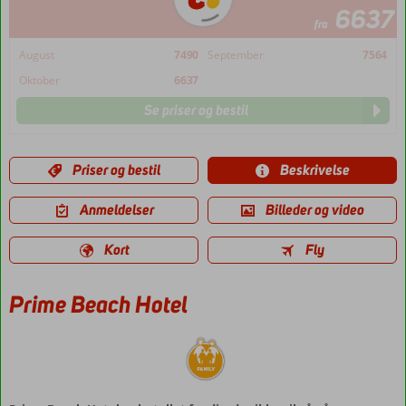
6637
fra
August
7490
September
7564
Oktober
6637
Se priser og bestil
Priser og bestil
Beskrivelse
Anmeldelser
Billeder og video
Kort
Fly
Prime Beach Hotel