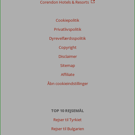
Service
8,1
Børnevenlig
7,3
Corendon Hotels & Resorts
Pris/kvalitet
7,8
Wifi-kvalitet
5,5
Cookiepolitik
Vores
gæsters
Privatlivspolitik
anmeldelser
Sprog
Dyrevelfærdsspolitik
Dansk (6)
Copyright
Filtrer
Disclaimer
rejseselskab
Sitemap
Alle
Affiliate
Sorter
Åbn cookieindstillinger
dato (ny > gammel)
Xenia
8,0
TOP 10 REJSEMÅL
Denmark
Med partner
,
Rejser til Tyrkiet
19 september 2024
Rejser til Bulgarien