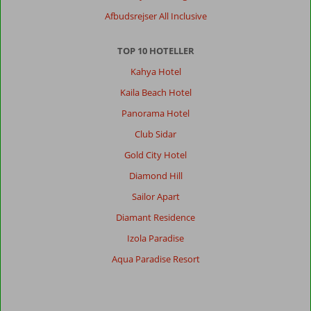
,
Afbudsrejser All Inclusive
27 juni 2024
TOP 10 HOTELLER
God
Kahya Hotel
strand
lige
Kaila Beach Hotel
udenfor
Panorama Hotel
hotellet
med
Club Sidar
gode
Gold City Hotel
liggestole.
Byen
Diamond Hill
tæt
Sailor Apart
på.
Diamant Residence
Om
Izola Paradise
Prime
Beach
Aqua Paradise Resort
Hotel:
Prime
Beach