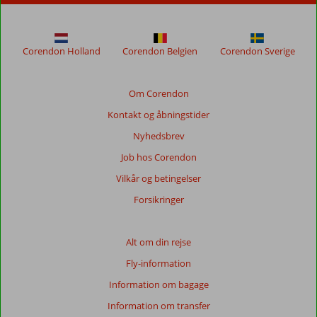
længere
for
at
sikre
Corendon Holland
Corendon Belgien
Corendon Sverige
relevansen
af
de
Om Corendon
viste
Kontakt og åbningstider
anmeldelser.
Mere
Nyhedsbrev
om
Job hos Corendon
vores
anmeldelser.
Vilkår og betingelser
Forsikringer
Totalscore
Baseret
Alt om din rejse
på:
Fly-information
94
anmeldelser
Information om bagage
Information om transfer