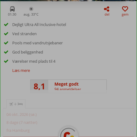
01:30
aug. 33°
C
del
gem
Dejligt Ultra All Inclusive-hotel
Ved stranden
Pools med vandrutsjebaner
God beliggenhed
Værelser med plads til 4
Læs mere
8,1
Meget godt
94 anmeldelser
+
04 okt. 2026 (sø.)
8 dage (7 nætter)
fra Hamburg