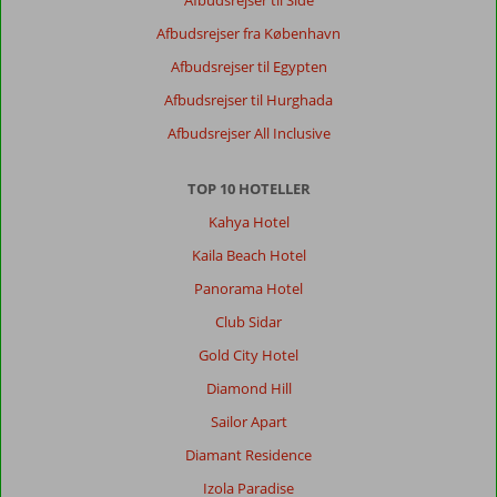
Afbudsrejser til Side
Afbudsrejser fra København
Anonym
10
Denmark
Afbudsrejser til Egypten
Med venner
Afbudsrejser til Hurghada
,
Afbudsrejser All Inclusive
27 juni 2024
TOP 10 HOTELLER
God
Kahya Hotel
strand
lige
Kaila Beach Hotel
udenfor
Panorama Hotel
hotellet
med
Club Sidar
gode
Gold City Hotel
liggestole.
Byen
Diamond Hill
tæt
Sailor Apart
på.
Diamant Residence
Om
Izola Paradise
Prime