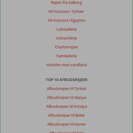
et
Rejser fra Aalborg
lækkert
All Inclusive i Tyrkiet
hotel,
men
All Inclusive i Egypten
der
Luksusferie
er
primært
Voksenferie
russere
Charterrejser
og
englændere,
Familieferie
og
Hoteller med vandland
det
skal
man
TOP 10 AFBUDSREJSER
kunne
Afbudsrejser til Tyrkiet
være
i.
Afbudsrejser til Alanya
Afbudsrejser til Antalya
Generelt indtryk
8
Maden
8
Beliggenhed
9
Værelserne
9
Afbudsrejser til Belek
Service
9
Børnevenlig
-
Afbudsrejser til Kemer
Pris/kvalitet
9
Wifi-kvalitet
5