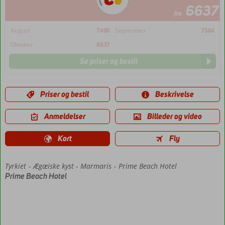
6637
fra
August
7490
September
7564
Oktober
6637
Se priser og bestil
Priser og bestil
Beskrivelse
Anmeldelser
Billeder og video
Kort
Fly
Tyrkiet
Forside
Ægæiske kyst
Marmaris
Prime Beach Hotel
Prime Beach Hotel