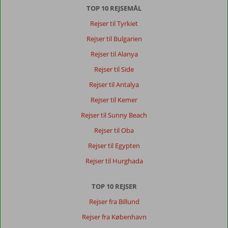
8,0
TOP 10 REJSEMÅL
Denmark
Med partner
,
Rejser til Tyrkiet
19 september 2024
Rejser til Bulgarien
Rejser til Alanya
Marmaris
Rejser til Side
er
en
Rejser til Antalya
super
Rejser til Kemer
hyggelig
by.
Rejser til Sunny Beach
Skøn
Rejser til Oba
strandpromenade
Rejser til Egypten
Om
Rejser til Hurghada
Prime
Beach
Hotel:
TOP 10 REJSER
Prime
Rejser fra Billund
Beach
Rejser fra København
er