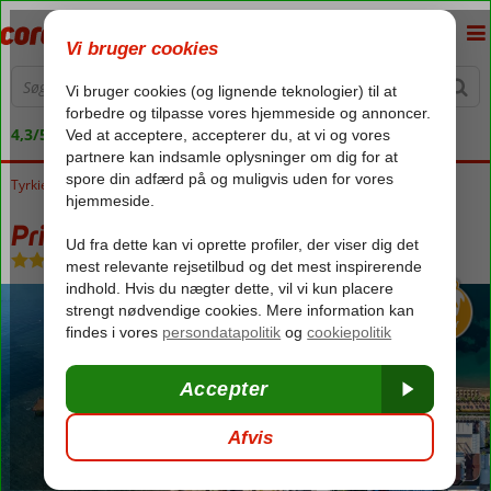
4,3/5 på Trustpilot
Tyrkiet
Forside
Ægæiske kyst
Marmaris
Prime Beach Hotel
Prime Beach Hotel
Ultra All Inclusive
-
Hotel