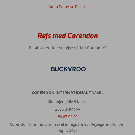
Beach
Aqua Paradise Resort
Hotel:
Prime
Beach
Hotel
Rejs med Corendon
er
et
Betal sikkert for din rejse på 'Mit Corendon'
dejligt
hotel
meget
rent
Maden
er
et
kæmpe
CORENDON INTERNATIONAL TRAVEL
udvalg
Kirkebjerg Allé 84, 1. th
af
alt
2605 Brøndby
hvad
89 87 92 00
man
Corendon International Travel er registreret i Rejsegarantifonden
kan
regnr. 3407
tænke