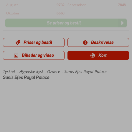
August
9732
September
7848
Oktober
6660
Se priser og bestil
Priser og bestil
Beskrivelse
Billeder og video
Kort
Tyrkiet
Forside
Ægæiske kyst
Ozdere
Sunis Efes Royal Palace
Sunis Efes Royal Palace