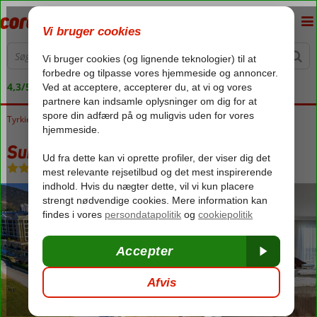
4,3/5 på Trustpilot
Tyrkiet
Forside
Ægæiske kyst
Ozdere
Sunis Efes Royal Palace
Sunis Efes Royal Palace
Ultra All Inclusive
-
Hotel