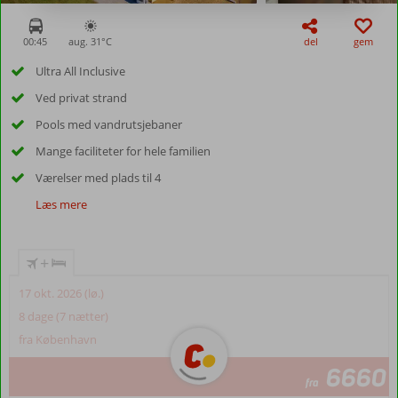
00:45
aug. 31°
C
del
gem
Ultra All Inclusive
Ved privat strand
Pools med vandrutsjebaner
Mange faciliteter for hele familien
Værelser med plads til 4
Læs mere
+
17 okt. 2026 (lø.)
8 dage (7 nætter)
fra København
6660
fra