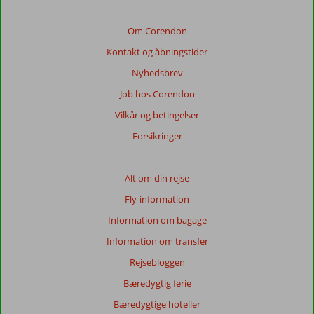
relevansen
af
Om Corendon
de
Kontakt og åbningstider
viste
anmeldelser.
Nyhedsbrev
Mere
Job hos Corendon
om
vores
Vilkår og betingelser
anmeldelser.
Forsikringer
Alt om din rejse
Fly-information
Information om bagage
Information om transfer
Rejsebloggen
Bæredygtig ferie
Bæredygtige hoteller