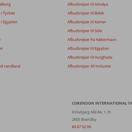
7,6
Aalborg
Afbudsrejser til Antalya
6,6
e i Tyrkiet
Afbudsrejser til Belek
e i Egypten
Afbudsrejser til Kemer
Filtrer rejseselskab
Sorter
Afbudsrejser til Side
Alle
dato (ny > gammel)
e
Afbudsrejser fra København
er
Afbudsrejser til Egypten
Afbudsrejser til Hurghada
ed vandland
Afbudsrejser All Inclusive
CORENDON INTERNATIONAL T
Kirkebjerg Allé 84, 1. th
2605 Brøndby
89 87 92 00