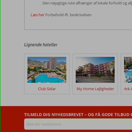
Den nøjagtige rute afhænger af lokale forhold og a
Læs her
Forbehold ift. beskrivelsen
Anmeldelserne
er
skrevet
af
Lignende hoteller
vores
kunder
efter
deres
ophold
på
Almera
Club Sidar
My Home Lejligheder
Park
Anmeldelser,
der
TILMELD DIG NYHEDSBREVET – OG FÅ GODE TILBUD
er
ældre
end