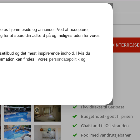
ALL INCLUSIVE
FAMILIEFERIE
VINTERREJSE
 danske gæster i 2025
25 års erfaring
Flyv direkte til Gazipasa
Budgethotel - godt til prisen
Gåafstand til Øststranden
Pool med vandrutsjebaner