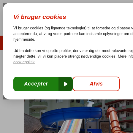
AFBUDSREJSER
REJSEMÅL
4,3/5 på Trustpilot
Dansk guideservice
40.000
Tyrkiet
Forside
Tyrkiets sydkyst
Alanya
Almera Park
Almera Park
Uden pension
-
Lejlighed