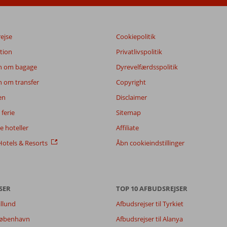
rejse
Cookiepolitik
tion
Privatlivspolitik
n om bagage
Dyrevelfærdsspolitik
n om transfer
Copyright
en
Disclaimer
ferie
Sitemap
 hoteller
Affiliate
otels & Resorts
Åbn cookieindstillinger
SER
TOP 10 AFBUDSREJSER
illund
Afbudsrejser til Tyrkiet
7,2
7,7
 København
Afbudsrejser til Alanya