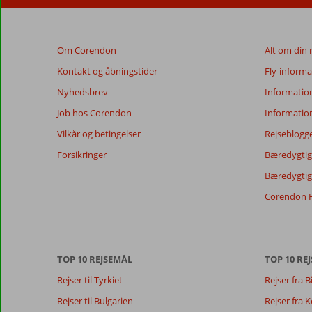
48
måneder,
vises
Om Corendon
Alt om din 
ikke
længere
Kontakt og åbningstider
Fly-informa
for
Nyhedsbrev
Informatio
at
sikre
Job hos Corendon
Informatio
relevansen
Vilkår og betingelser
Rejseblogg
af
de
Forsikringer
Bæredygtig 
viste
Bæredygtige
anmeldelser.
Mere
Corendon H
om
vores
anmeldelser.
TOP 10 REJSEMÅL
TOP 10 REJ
Totalscore
Score fordeling
7,9
Rejser til Tyrkiet
Rejser fra B
Generelt indtryk
7,9
Maden
Baseret på:
Beliggenhed
7,9
Værelserne
Rejser til Bulgarien
Rejser fra
199
Godt