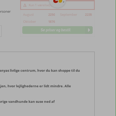
Kun 1 værelse(r) tilbage
ersoner
August
2250
September
2235
Oktober
1876
Se priser og bestil
anyas livlige centrum, hvor du kan shoppe til du
n, hvor lejlighederne er lidt mindre. Alle
 øvrige vandhunde kan suse ned af