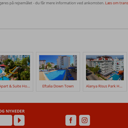
fgøres på rejsemålet - du får mere information ved ankomsten.
Læs om trans
Ark Apart & Suite Hotel
Eftalia Down Town
Alanya Risus Park Hotel
 OG NYHEDER