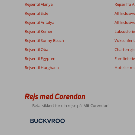
Service
7,5
Børnevenlig
anmeldelser
Rejser til Alanya
Rejser fra 
Pris/kvalitet
7,8
Wifi-kvalitet
Rejser til Side
All Inclusiv
Rejser til Antalya
All Inclusiv
Vores
Sprog
Rejser til Kemer
Luksusferie
gæsters
Dansk (84)
anmeldelser
Rejser til Sunny Beach
Voksenferi
Rejser til Oba
Charterrejs
1,0
Rejser til Egypten
Familieferie
rejsemålet
Generelt indtryk
1
Rejser til Hurghada
Hoteller m
var
Beliggenhed
1
Helge
helt
Service
1
Denmark
okay,
Pris/kvalitet
1
alanya
Alene
Maden
-
er
Rejs med Corendon
,
Værelserne
2
et
23 juli 2026
Børnevenlig
-
Betal sikkert for din rejse på 'Mit Corendon'
dejligt
Wifi-kvalitet
1
sted
og
god
mad