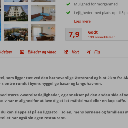
Mulighed for morgenmad
Lejligheder med plads op til 5 p
Læs mere
7,9
Godt
199 anmeldelser
ldelser
Billeder og video
Kort
Fly
el, som ligger tæt ved den børnevenlige Øststrand og blot 2 km fra Al
 slentre rundt i byens hyggelige basar og langs havnen.
d større 2-værelseslejligheder, og annekset på den anden side af veje
elv har mulighed for at lave dig et let måltid mad eller en kop kaffe.
r du kan slappe af på en liggestol i solen, mens børnene og familiens
ellet har også sin egen restaurant.