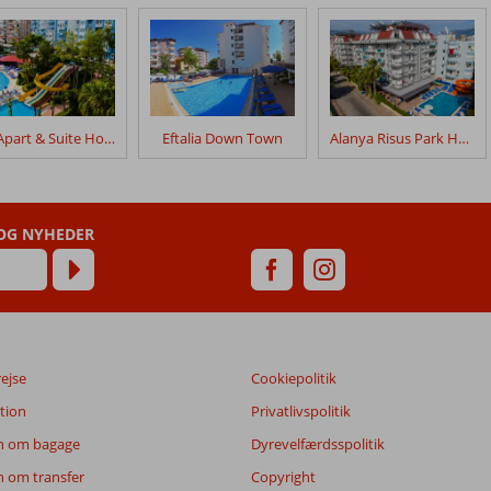
Ark Apart & Suite Hotel
Eftalia Down Town
Alanya Risus Park Hotel
 OG NYHEDER
rejse
Cookiepolitik
tion
Privatlivspolitik
n om bagage
Dyrevelfærdsspolitik
n om transfer
Copyright