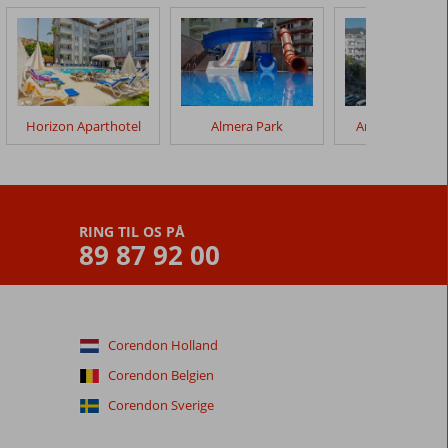
Horizon Aparthotel
Almera Park
Angora Lejlighe
RING TIL OS PÅ
89 87 92 00
Corendon Holland
Corendon Belgien
Corendon Sverige