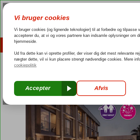
AFBUDSREJSER
REJSEMÅL
4,3/5 på Trustpilot
Dansk guideservice
40.000
Tyrkiet
Forside
Tyrkiets sydkyst
Alanya
En Vie Sun Beach Hotel
En Vie Sun Beach Hotel
Morgenmad
-
Hotel