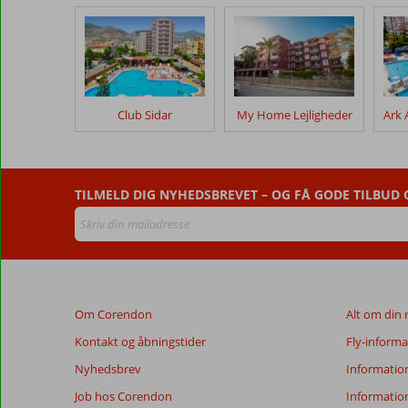
kunder
efter
deres
ophold
på
En
Club Sidar
My Home Lejligheder
Vie
Sun
Beach
Hotel
TILMELD DIG NYHEDSBREVET – OG FÅ GODE TILBUD
Anmeldelser,
der
er
ældre
end
Om Corendon
Alt om din 
48
måneder,
Kontakt og åbningstider
Fly-informa
vises
Nyhedsbrev
Informatio
ikke
længere
Job hos Corendon
Informatio
for