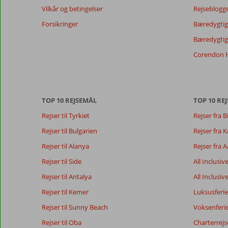
Vilkår og betingelser
Rejseblogg
at
sikre
Forsikringer
Bæredygtig 
relevansen
Bæredygtige
af
de
Corendon H
viste
anmeldelser.
Mere
om
TOP 10 REJSEMÅL
TOP 10 REJ
vores
anmeldelser.
Rejser til Tyrkiet
Rejser fra B
Rejser til Bulgarien
Rejser fra
Totalscore
Score fordeling
7,0
Rejser til Alanya
Rejser fra 
Generelt indtryk
7,0
Maden
Baseret på:
Beliggenhed
8,6
Værelserne
Rejser til Side
All Inclusiv
32
Tilfredsstillende
Service
7,0
Børnevenlig
anmeldelser
Rejser til Antalya
All Inclusiv
Pris/kvalitet
7,0
Wifi-kvalitet
Rejser til Kemer
Luksusferie
Rejser til Sunny Beach
Voksenferi
Vores
Sprog
Rejser til Oba
Charterrejs
gæsters
Dansk (14)