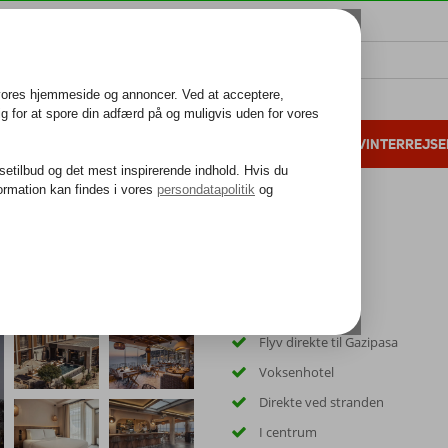
ALL INCLUSIVE
FAMILIEFERIE
VINTERREJSE
 danske gæster i 2025
25 års erfaring
Flyv direkte til Gazipasa
Voksenhotel
Direkte ved stranden
I centrum