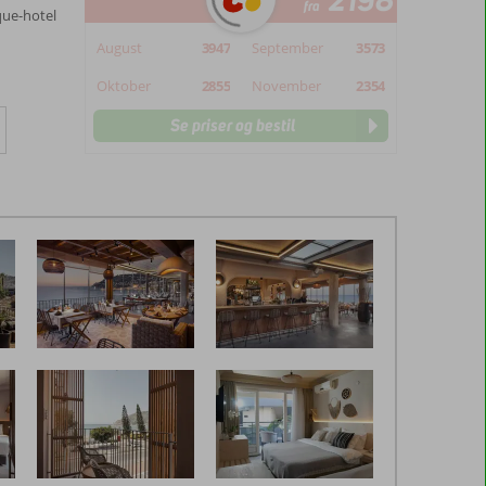
2198
fra
ue-hotel
August
3947
September
3573
Oktober
2855
November
2354
Se priser og bestil