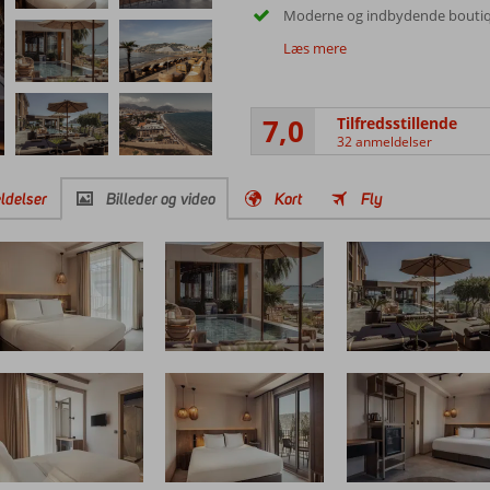
Moderne og indbydende boutiq
Læs mere
7,0
Tilfredsstillende
32 anmeldelser
ldelser
Billeder og video
Kort
Fly