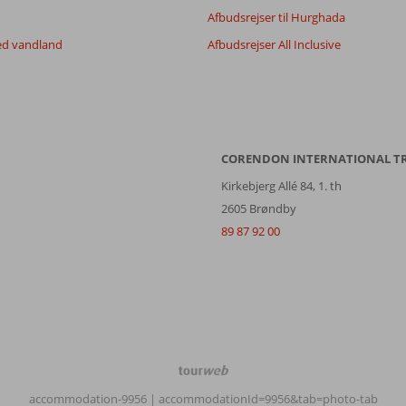
Afbudsrejser til Hurghada
ed vandland
Afbudsrejser All Inclusive
CORENDON INTERNATIONAL T
Kirkebjerg Allé 84, 1. th
2605 Brøndby
89 87 92 00
TourWeb
©
accommodation-9956
| accommodationId=9956&tab=photo-tab