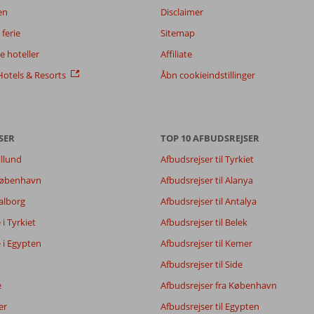
en
Disclaimer
ferie
Sitemap
 hoteller
Affiliate
otels & Resorts
Åbn cookieindstillinger
SER
TOP 10 AFBUDSREJSER
illund
Afbudsrejser til Tyrkiet
 København
Afbudsrejser til Alanya
Aalborg
Afbudsrejser til Antalya
8,3
5,8
e i Tyrkiet
Afbudsrejser til Belek
1,0
e i Egypten
Afbudsrejser til Kemer
7,5
Afbudsrejser til Side
e
Afbudsrejser fra København
Filtrer rejseselskab
Sorter
er
Afbudsrejser til Egypten
Alle
dato (ny > gammel)