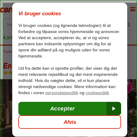
4,3/5 på Trustpilot
Tyrkiet
Forside
Tyrkiets sydkyst
Alanya
En Vie Sun Beach Hotel
En Vie Sun Beach Hotel
Morgenmad
-
Hotel