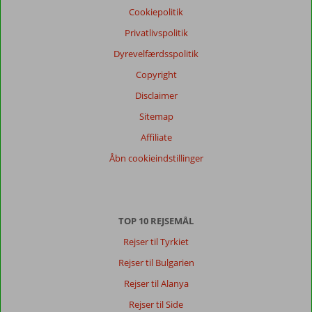
Pris/kvalitet
7,0
Wifi-kvalitet
7,4
Cookiepolitik
Privatlivspolitik
Vores
Dyrevelfærdsspolitik
gæsters
anmeldelser
Copyright
Sprog
Disclaimer
Dansk (13)
Sitemap
Filtrer
rejseselskab
Affiliate
Alle
Åbn cookieindstillinger
Sorter
dato (ny > gammel)
TOP 10 REJSEMÅL
Hartvig
10
Rejser til Tyrkiet
Denmark
Rejser til Bulgarien
Med partner
,
20 maj 2026
Rejser til Alanya
Rejser til Side