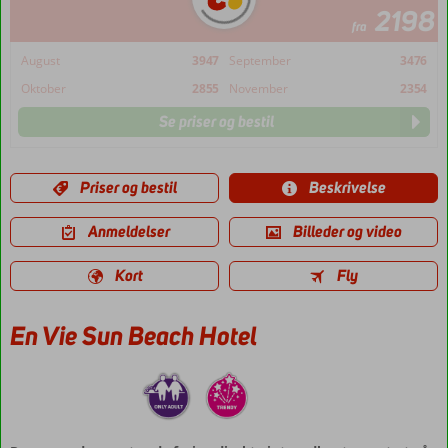
2198
fra
August
3947
September
3476
Oktober
2855
November
2354
Se priser og bestil
Priser og bestil
Beskrivelse
Anmeldelser
Billeder og video
Kort
Fly
En Vie Sun Beach Hotel