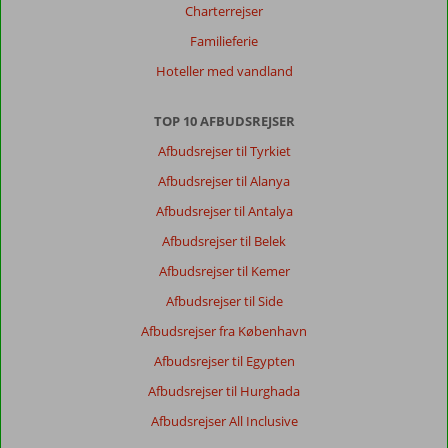
Charterrejser
renoveret
dog
Familieferie
er
Hoteller med vandland
der
lidt
mangler
TOP 10 AFBUDSREJSER
toiletsæde
Afbudsrejser til Tyrkiet
løst
papirholder
Afbudsrejser til Alanya
ved
Afbudsrejser til Antalya
at
falde
Afbudsrejser til Belek
af
Afbudsrejser til Kemer
Generelt indtryk
10
Maden
10
Afbudsrejser til Side
Beliggenhed
10
Værelserne
10
Afbudsrejser fra København
Service
10
Børnevenlig
-
Pris/kvalitet
10
Wifi-kvalitet
10
Afbudsrejser til Egypten
Afbudsrejser til Hurghada
Benny
Afbudsrejser All Inclusive
8,0
Denmark