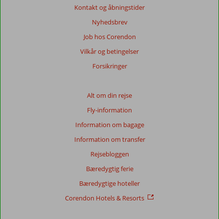
af
Kontakt og åbningstider
de
viste
Nyhedsbrev
anmeldelser.
Job hos Corendon
Mere
om
Vilkår og betingelser
vores
Forsikringer
anmeldelser.
Totalscore
Alt om din rejse
Fly-information
Baseret
på:
Information om bagage
31
Information om transfer
anmeldelser
Rejsebloggen
Bæredygtig ferie
Score
Bæredygtige hoteller
fordeling
Generelt indtryk
7,0
Maden
8,3
Corendon Hotels & Resorts
Beliggenhed
8,5
Værelserne
5,8
Service
6,9
Børnevenlig
1,0