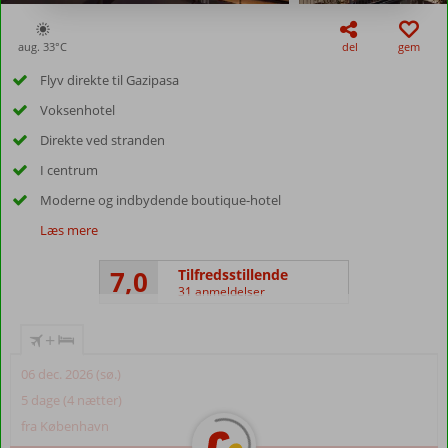
aug. 33°
C
del
gem
Flyv direkte til Gazipasa
Voksenhotel
Direkte ved stranden
I centrum
Moderne og indbydende boutique-hotel
Læs mere
7,0
Tilfredsstillende
31 anmeldelser
+
06 dec. 2026 (sø.)
5 dage (4 nætter)
fra København