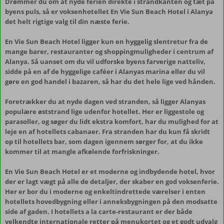
Drømmer du om at nyde ferien direkte i strandkanten og tæt på
byens puls, så er voksenhotellet En Vie Sun Beach Hotel i Alanya
det helt rigtige valg til din næste ferie.
En Vie Sun Beach Hotel ligger kun en hyggelig slentretur fra de
mange barer, restauranter og shoppingmuligheder i centrum af
Alanya. Så uanset om du vil udforske byens farverige natteliv,
sidde på en af de hyggelige caféer i Alanyas marina eller du vil
gøre en god handel i bazaren, så har du det hele lige ved hånden.
Foretrækker du at nyde dagen ved stranden, så ligger Alanyas
populære øststrand lige udenfor hotellet. Her er liggestole og
parasoller, og søger du lidt ekstra komfort, har du mulighed for at
leje en af hotellets cabanaer. Fra stranden har du kun få skridt
op til hotellets bar, som dagen igennem sørger for, at du ikke
kommer til at mangle afkølende forfriskninger.
En Vie Sun Beach Hotel er et moderne og indbydende hotel, hvor
der er lagt vægt på alle de detaljer, der skaber en god voksenferie.
Her er bor du i moderne og enkeltindrettede værelser i enten
hotellets hovedbygning eller i anneksbygningen på den modsatte
side af gaden. I hotellets a la carte-restaurant er der både
velkendte internationale retter på menukortet og et godt udvalg