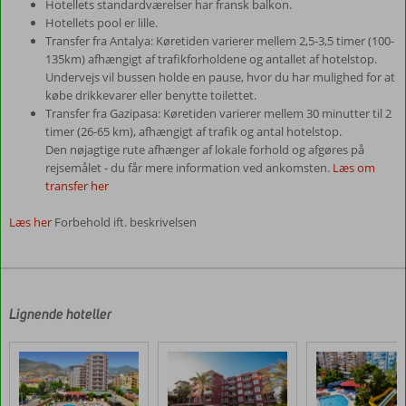
Hotellets standardværelser har fransk balkon.
Hotellets pool er lille.
Transfer fra Antalya: Køretiden varierer mellem 2,5-3,5 timer (100-
135km) afhængigt af trafikforholdene og antallet af hotelstop.
Undervejs vil bussen holde en pause, hvor du har mulighed for at
købe drikkevarer eller benytte toilettet.
Transfer fra Gazipasa: Køretiden varierer mellem 30 minutter til 2
timer (26-65 km), afhængigt af trafik og antal hotelstop.
Den nøjagtige rute afhænger af lokale forhold og afgøres på
rejsemålet - du får mere information ved ankomsten.
Læs om
transfer her
Læs her
Forbehold ift. beskrivelsen
Anmeldelserne
er
skrevet
af
Lignende hoteller
vores
kunder
efter
deres
ophold