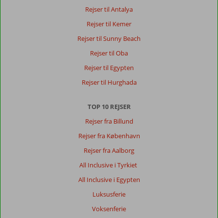
livlig
Rejser til Antalya
støjende
Rejser til Kemer
og
meget
Rejser til Sunny Beach
spændende,fik
Rejser til Oba
hilst
på
Rejser til Egypten
mange
Rejser til Hurghada
gamle
venner
TOP 10 REJSER
Om
Rejser fra Billund
En
Vie
Rejser fra København
Sun
Rejser fra Aalborg
Beach
Hotel:
All Inclusive i Tyrkiet
dejligt
All Inclusive i Egypten
efter
Luksusferie
anexet
er
Voksenferie
blevet