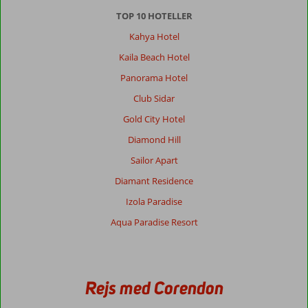
Med partner
TOP 10 HOTELLER
,
11 maj 2026
Kahya Hotel
Kaila Beach Hotel
Dejlig
Panorama Hotel
by
men
Club Sidar
voldsom
Gold City Hotel
trafik
hvor
Diamond Hill
de
Sailor Apart
kører
med
Diamant Residence
hovedet
Izola Paradise
under
armen
Aqua Paradise Resort
så
skal
veje
krydses
Rejs med Corendon
skal
man