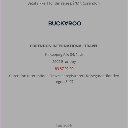
være
Betal sikkert for din rejse på 'Mit Corendon'
meget
opmærksom
for
et
rødt
lys
betyder
CORENDON INTERNATIONAL TRAVEL
ikke
stop
Kirkebjerg Allé 84, 1. th
2605 Brøndby
Om
89 87 92 00
En
Corendon International Travel er registreret i Rejsegarantifonden
Vie
regnr. 3407
Sun
Beach
Hotel:
Dejligt
rent
værelse
og
alt
TourWeb