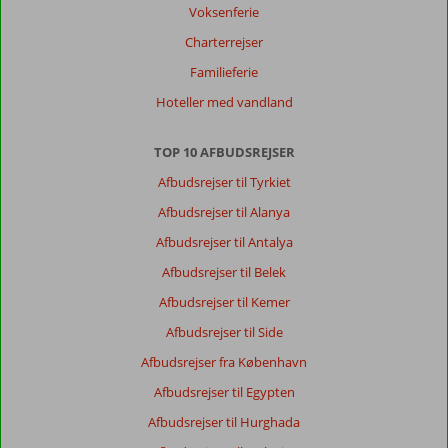
man
Voksenferie
har
Charterrejser
brug
for
Familieferie
Hoteller med vandland
Generelt indtryk
10
Maden
9
Beliggenhed
10
Værelserne
9
Service
10
Børnevenlig
10
TOP 10 AFBUDSREJSER
Pris/kvalitet
10
Wifi-kvalitet
8
Afbudsrejser til Tyrkiet
Afbudsrejser til Alanya
Kurtklitgaard
10
Afbudsrejser til Antalya
Denmark
Afbudsrejser til Belek
Med partner
,
16 juli 2026
Afbudsrejser til Kemer
Afbudsrejser til Side
Stranden
Afbudsrejser fra København
burde
Afbudsrejser til Egypten
have
drikke
Afbudsrejser til Hurghada
service,samt