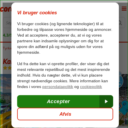
4,3/5 på Trustpilot
Tyrkiet
Forside
Tyrkiets sydkyst
Alanya
Kahya Hotel
Kahya Hotel
All Inclusive
-
Hotel