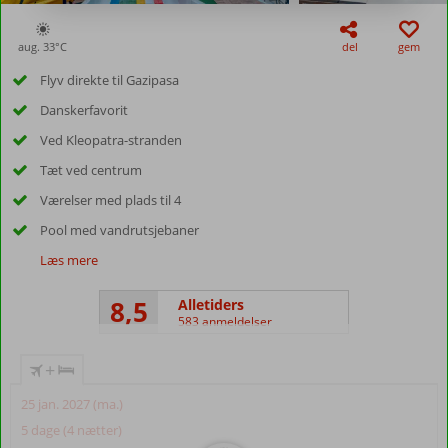
aug. 33°
C
del
gem
Flyv direkte til Gazipasa
Danskerfavorit
Ved Kleopatra-stranden
Tæt ved centrum
Værelser med plads til 4
Pool med vandrutsjebaner
Læs mere
8,5
Alletiders
583 anmeldelser
+
25 jan. 2027 (ma.)
5 dage (4 nætter)