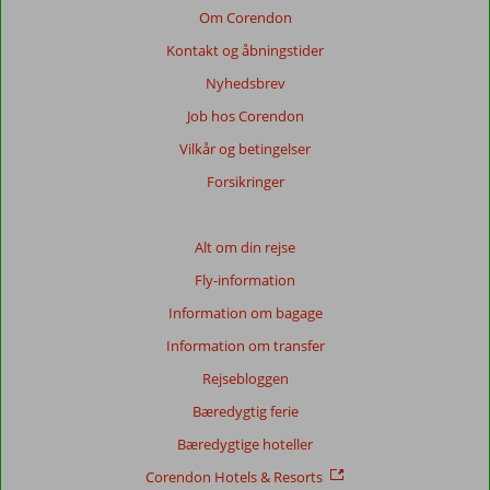
viste
Om Corendon
anmeldelser.
Kontakt og åbningstider
Mere
om
Nyhedsbrev
vores
Job hos Corendon
anmeldelser.
Vilkår og betingelser
Totalscore
Forsikringer
Baseret
på:
Alt om din rejse
583
Fly-information
anmeldelser
Information om bagage
Information om transfer
Score
Rejsebloggen
fordeling
Generelt indtryk
8,5
Maden
7,8
Bæredygtig ferie
Beliggenhed
9,5
Værelserne
8,5
Bæredygtige hoteller
Service
8,4
Børnevenlig
7,8
Pris/kvalitet
8,2
Wifi-kvalitet
8,1
Corendon Hotels & Resorts