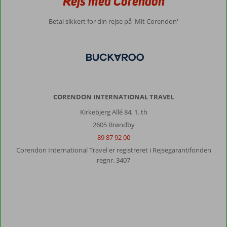
Rejs med Corendon
liggestole.under
al
Betal sikkert for din rejse på 'Mit Corendon'
kritik
man
kæmper
og
slås
for
at
få
CORENDON INTERNATIONAL TRAVEL
en
Kirkebjerg Allé 84, 1. th
liggestol.
Må
2605 Brøndby
sætte
89 87 92 00
ur
Corendon International Travel er registreret i Rejsegarantifonden
for
regnr. 3407
at
være
heldig
og
få
en
stol