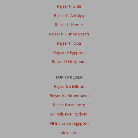
ligger
Rejser til Side
tæt
til
Rejser til Antalya
alt
Rejser til Kemer
og
pool
Rejser til Sunny Beach
og
Rejser til Oba
strand
er
Rejser til Egypten
bare
Rejser til Hurghada
fantastisk
Om
TOP 10 REJSER
Kahya
Rejser fra Billund
Hotel:
Rejser fra København
Hotellet
er
Rejser fra Aalborg
fint
All Inclusive i Tyrkiet
der
er
All Inclusive i Egypten
alt
Luksusferie
hvad