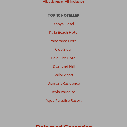
Afbudsrejser All Inclusive
gratis
liggestole.
Det
TOP 10 HOTELLER
var
Kahya Hotel
ikke
godt.byen
Kaila Beach Hotel
hel
Panorama Hotel
perfekt.
Club Sidar
Om
Gold City Hotel
Kahya
Hotel:
Diamond Hill
Hotellet
Sailor Apart
super.
Men
Diamant Residence
under
Izola Paradise
al
kritik
Aqua Paradise Resort
med
pool
område
og