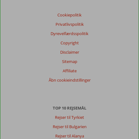
Vores
Cookiepolitik
gæsters
anmeldelser
Privatlivspolitik
Sprog
Dyrevelfærdsspolitik
Dansk (333)
Copyright
Filtrer
rejseselskab
Disclaimer
Alle
Sitemap
Sorter
Affiliate
dato (ny > gammel)
Åbn cookieindstillinger
Jannie
10
Denmark
TOP 10 REJSEMÅL
Familie med store børn
,
25 juli 2026
Rejser til Tyrkiet
Rejser til Bulgarien
Hotellet
Rejser til Alanya