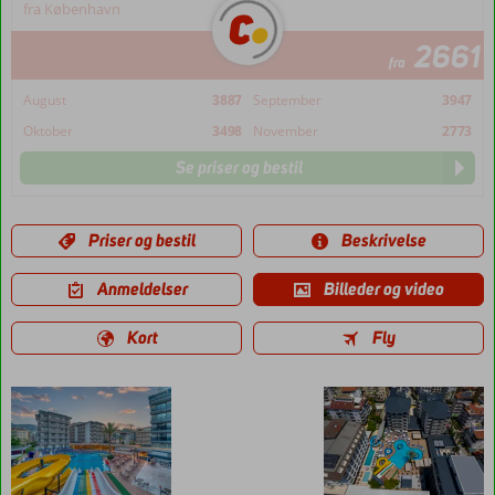
fra København
2661
fra
August
3887
September
3947
Oktober
3498
November
2773
Se priser og bestil
Priser og bestil
Beskrivelse
Anmeldelser
Billeder og video
Kort
Fly