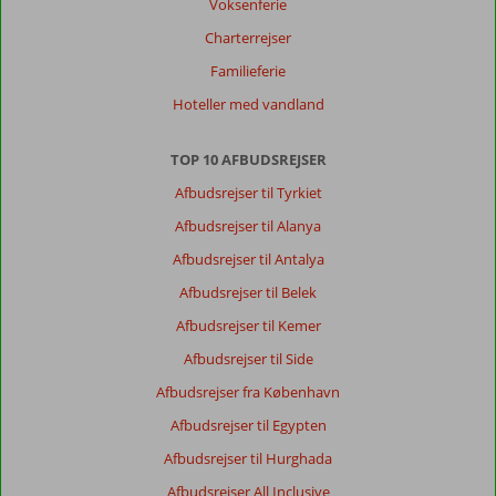
Voksenferie
ikke
styrer
Charterrejser
naturens
Familieferie
kræfter
Hoteller med vandland
Om
Kleopatra
TOP 10 AFBUDSREJSER
Life:
Afbudsrejser til Tyrkiet
Træls
at
Afbudsrejser til Alanya
man
Afbudsrejser til Antalya
ikke
kan
Afbudsrejser til Belek
sidde
Afbudsrejser til Kemer
ude
at
Afbudsrejser til Side
spise.
Afbudsrejser fra København
Jeg
blev
Afbudsrejser til Egypten
bedt
Afbudsrejser til Hurghada
om
af
Afbudsrejser All Inclusive