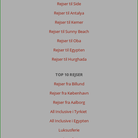
er
Rejser til Side
et
fantastisk
Rejser til Antalya
sted
Rejser til Kemer
og
stranden
Rejser til Sunny Beach
også,
Rejser til Oba
men
der
Rejser til Egypten
var
Rejser til Hurghada
lidt
store
bølger
TOP 10 REJSER
nogle
Rejser fra Billund
af
dagene,
Rejser fra København
men
Rejser fra Aalborg
sådan
er
All Inclusive i Tyrkiet
det
All Inclusive i Egypten
jo,
man
Luksusferie
kan