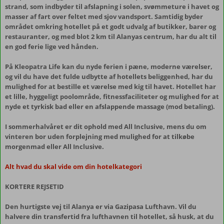
strand, som indbyder til afslapning i solen, svømmeture i havet og
masser af fart over feltet med sjov vandsport. Samtidig byder
området omkring hotellet på et godt udvalg af butikker, barer og
restauranter, og med blot 2 km til Alanyas centrum, har du alt til
en god ferie lige ved hånden.
På Kleopatra Life kan du nyde ferien i pæne, moderne værelser,
og vil du have det fulde udbytte af hotellets beliggenhed, har du
mulighed for at bestille et værelse med kig til havet. Hotellet har
et lille, hyggeligt poolområde, fitnessfaciliteter og mulighed for at
nyde et tyrkisk bad eller en afslappende massage (mod betaling).
I sommerhalvåret er dit ophold med All Inclusive, mens du om
vinteren bor uden forplejning med mulighed for at tilkøbe
morgenmad eller All Inclusive.
Alt hvad du skal vide om din hotelkategori
KORTERE REJSETID
Den hurtigste vej til Alanya er via Gazipasa Lufthavn. Vil du
halvere din transfertid fra lufthavnen til hotellet, så husk, at du