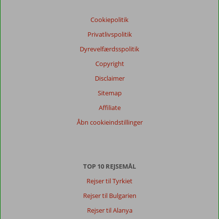
Vores
Cookiepolitik
gæsters
anmeldelser
Privatlivspolitik
Sprog
Dyrevelfærdsspolitik
Dansk (7)
Copyright
Filtrer
rejseselskab
Disclaimer
Alle
Sitemap
Sorter
Affiliate
dato (ny > gammel)
Åbn cookieindstillinger
Dorte
9,0
Denmark
TOP 10 REJSEMÅL
Med venner
,
27 august 2025
Rejser til Tyrkiet
Rejser til Bulgarien
Alanya
Rejser til Alanya