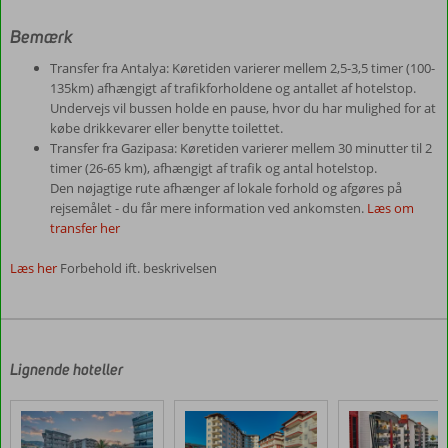
Bemærk
Transfer fra Antalya: Køretiden varierer mellem 2,5-3,5 timer (100-
135km) afhængigt af trafikforholdene og antallet af hotelstop.
Undervejs vil bussen holde en pause, hvor du har mulighed for at
købe drikkevarer eller benytte toilettet.
Transfer fra Gazipasa: Køretiden varierer mellem 30 minutter til 2
timer (26-65 km), afhængigt af trafik og antal hotelstop.
Den nøjagtige rute afhænger af lokale forhold og afgøres på
rejsemålet - du får mere information ved ankomsten.
Læs om
transfer her
Læs her
Forbehold ift. beskrivelsen
Anmeldelserne
er
skrevet
af
Lignende hoteller
vores
kunder
efter