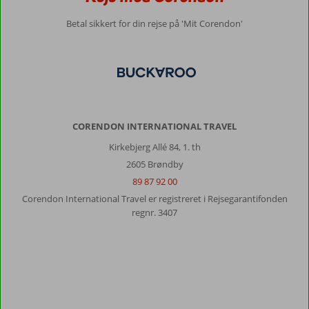
Generelt indtryk
9
Maden
10
Betal sikkert for din rejse på 'Mit Corendon'
Beliggenhed
9
Værelserne
10
Service
9
Børnevenlig
-
Pris/kvalitet
9
Wifi-kvalitet
7
Anonym
7,0
Denmark
CORENDON INTERNATIONAL TRAVEL
Familie med store børn
,
27 juli 2025
Kirkebjerg Allé 84, 1. th
2605 Brøndby
89 87 92 00
Dejlig
Corendon International Travel er registreret i Rejsegarantifonden
by,
regnr. 3407
dejligt
hotel
,
dejlig
strand,
skøn
service