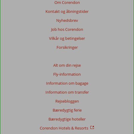
viste
Om Corendon
anmeldelser.
Kontakt og åbningstider
Mere
om
Nyhedsbrev
vores
Job hos Corendon
anmeldelser.
Vilkår og betingelser
Totalscore
Forsikringer
Baseret
på:
Alt om din rejse
12
Fly-information
anmeldelser
Information om bagage
Information om transfer
Score
Rejsebloggen
fordeling
Generelt indtryk
7,3
Maden
6,6
Bæredygtig ferie
Beliggenhed
8,8
Værelserne
7,2
Bæredygtige hoteller
Service
8,6
Børnevenlig
5,0
Pris/kvalitet
7,8
Wifi-kvalitet
4,9
Corendon Hotels & Resorts