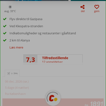
aug. 33°
C
del
gem
Flyv direkte til Gazipasa
Ved Kleopatra-stranden
Indkøbsmuligheder og restauranter i gåafstand
2 km til Alanya
Læs mere
7,3
Tilfredsstillende
12 anmeldelser
+
06 dec. 2026 (sø.)
5 dage (4 nætter)
fra København
1891
fra