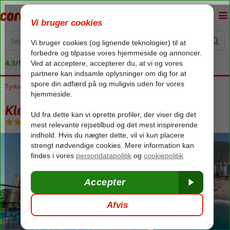
4,3/5 på Trustpilot
Tyrkiet
Forside
Tyrkiets sydkyst
Alanya
Kleopatra Life
Kleopatra Life
Uden pension
-
Hotel