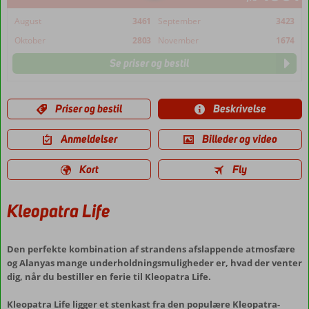
August
3461
September
3423
Oktober
2803
November
1674
Se priser og bestil
Priser og bestil
Beskrivelse
Anmeldelser
Billeder og video
Kort
Fly
Kleopatra Life
Den perfekte kombination af strandens afslappende atmosfære
og Alanyas mange underholdningsmuligheder er, hvad der venter
dig, når du bestiller en ferie til Kleopatra Life.
Kleopatra Life ligger et stenkast fra den populære Kleopatra-