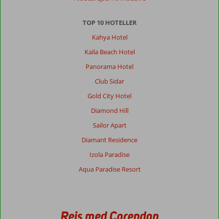
en
af
TOP 10 HOTELLER
tjenerne
at
Kahya Hotel
jeg
Kaila Beach Hotel
skulle
dæmpe
Panorama Hotel
mig
Club Sidar
og
jeg
Gold City Hotel
talte
Diamond Hill
normalt
det
Sailor Apart
er
Diamant Residence
slet
ikke
Izola Paradise
okay.
Aqua Paradise Resort
Men
ellers
et
fint
hotel.
Rejs med Corendon