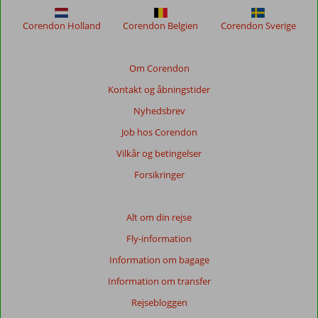
for
at
Corendon Holland
Corendon Belgien
Corendon Sverige
sikre
relevansen
af
Om Corendon
de
Kontakt og åbningstider
viste
anmeldelser.
Nyhedsbrev
Mere
Job hos Corendon
om
vores
Vilkår og betingelser
anmeldelser.
Forsikringer
Alt om din rejse
Fly-information
Information om bagage
Information om transfer
Rejsebloggen