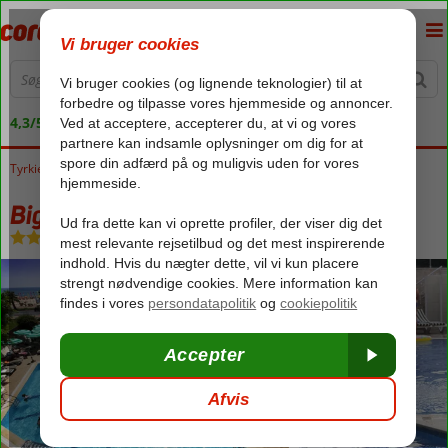
4,3/5 på Trustpilot
Tyrkiet
Forside
Tyrkiets sydkyst
Alanya
Oba
Big Blue Sky Hotel
Big Blue Sky Hotel
All Inclusive
-
Hotel