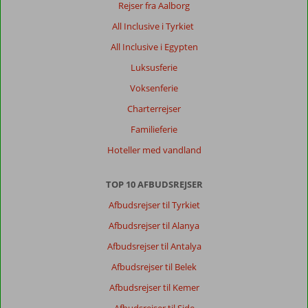
hotel
Rejser fra Aalborg
dog
All Inclusive i Tyrkiet
slidt.
Mad
All Inclusive i Egypten
ikke
Luksusferie
godt
dårlig
Voksenferie
udvalg
Charterrejser
i
kød.
Familieferie
Ensformig
Hoteller med vandland
buffet
Generelt indtryk
6
Maden
7
TOP 10 AFBUDSREJSER
Beliggenhed
10
Værelserne
6
Afbudsrejser til Tyrkiet
Service
9
Børnevenlig
-
Afbudsrejser til Alanya
Pris/kvalitet
6
Wifi-kvalitet
1
Afbudsrejser til Antalya
Afbudsrejser til Belek
Tinaboel
10
Denmark
Afbudsrejser til Kemer
Med partner