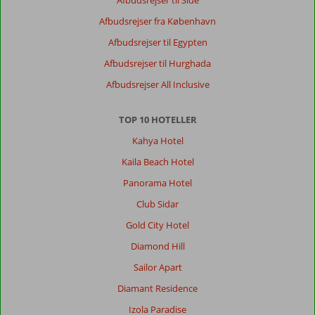
Afbudsrejser til Side
,
29 juni 2026
Afbudsrejser fra København
Afbudsrejser til Egypten
Om
Afbudsrejser til Hurghada
Tosmur:
Afbudsrejser All Inclusive
Der
er
TOP 10 HOTELLER
en
flot
Kahya Hotel
strandpromenade
Kaila Beach Hotel
i
Tosmur
Panorama Hotel
og
Club Sidar
en
fantastisk
Gold City Hotel
udsigt
Diamond Hill
til
Alanya.
Sailor Apart
Diamant Residence
Om
Grand
Izola Paradise