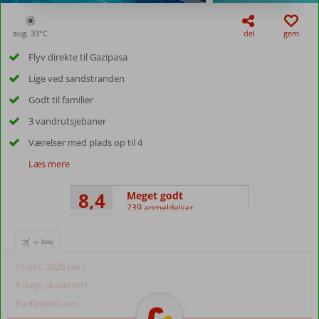
aug. 33°
C
del
gem
Flyv direkte til Gazipasa
Lige ved sandstranden
Godt til familier
3 vandrutsjebaner
Værelser med plads op til 4
Læs mere
8,4
Meget godt
239 anmeldelser
+
18 okt. 2026 (sø.)
5 dage (4 nætter)
fra København