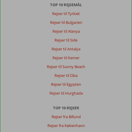
TOP 10 REJSEMÅL
Familie med store børn
,
18 juli 2026
Rejser til Tyrkiet
Rejser til Bulgarien
Om
Rejser til Alanya
Tosmur:
Rejser til Side
Dejlig
Rejser til Antalya
strand
og
Rejser til Kemer
beliggenhed
Rejser til Sunny Beach
skønt
med
Rejser til Oba
fly
Rejser til Egypten
til
lille
Rejser til Hurghada
lufthavn
TOP 10 REJSER
Om
Grand
Rejser fra Billund
Kaptan:
Rejser fra København
Godt