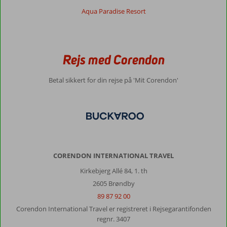
Kaptan:
Aqua Paradise Resort
Grand
Kaptan
har
et
Rejs med Corendon
fantastisk
personale,
et
Betal sikkert for din rejse på 'Mit Corendon'
dejlig
pool
område.
En
roofbar
med
en
CORENDON INTERNATIONAL TRAVEL
fantastisk
udsigt.
Kirkebjerg Allé 84, 1. th
Øslem
2605 Brøndby
som
89 87 92 00
er
gæstechef
Corendon International Travel er registreret i Rejsegarantifonden
på
regnr. 3407