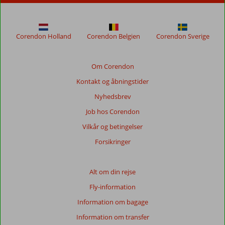
for
at
sikre
relevansen
Corendon Holland
Corendon Belgien
Corendon Sverige
af
de
viste
Om Corendon
anmeldelser.
Kontakt og åbningstider
Mere
om
Nyhedsbrev
vores
Job hos Corendon
anmeldelser.
Vilkår og betingelser
Totalscore
Forsikringer
Baseret
på:
Alt om din rejse
239
Fly-information
anmeldelser
Information om bagage
Information om transfer
Score