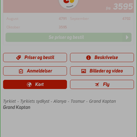
3595
fra
August
4791
September
4702
Oktober
3595
Se priser og bestil
Priser og bestil
Beskrivelse
Anmeldelser
Billeder og video
Kort
Fly
Tyrkiet
Forside
Tyrkiets sydkyst
Alanya
Tosmur
Grand Kaptan
Grand Kaptan