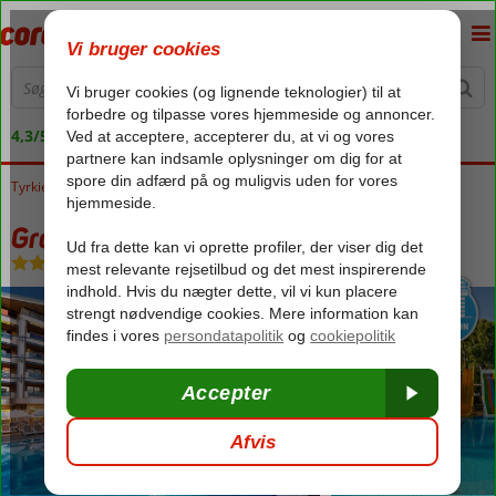
4,3/5 på Trustpilot
Tyrkiet
Forside
Tyrkiets sydkyst
Alanya
Tosmur
Grand Kaptan
Grand Kaptan
Ultra All Inclusive
-
Hotel