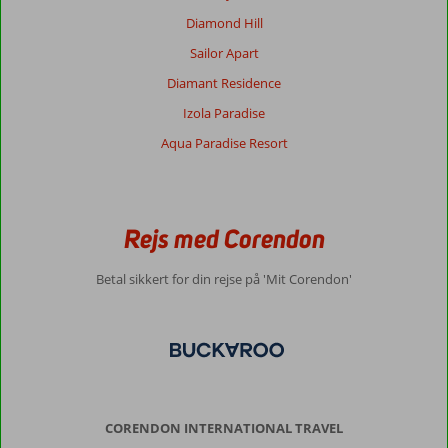
og
Diamond Hill
grumset
vand
Sailor Apart
da
Diamant Residence
de
pumper
Izola Paradise
sand
Aqua Paradise Resort
ind.
Byen
er
ok
med
Rejs med Corendon
et
par
Betal sikkert for din rejse på 'Mit Corendon'
bazarer
med
godt
udvalg.
Man
behøver
ikke
at
CORENDON INTERNATIONAL TRAVEL
køre