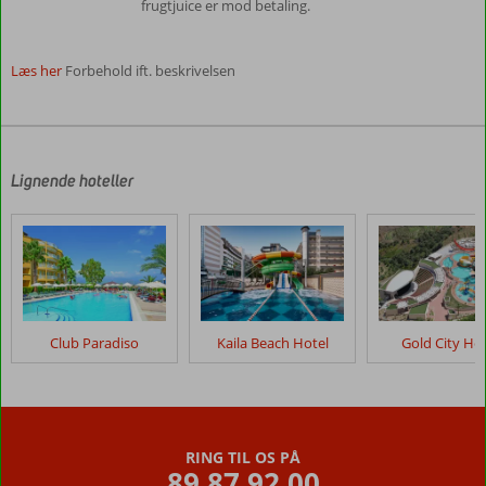
frugtjuice er mod betaling.
Læs her
Forbehold ift. beskrivelsen
Anmeldelserne
er
skrevet
af
Lignende hoteller
vores
kunder
efter
deres
ophold
på
Eftalia
Club Paradiso
Kaila Beach Hotel
Gold City Hot
Marin
Resort
Anmeldelser,
der
RING TIL OS PÅ
er
89 87 92 00