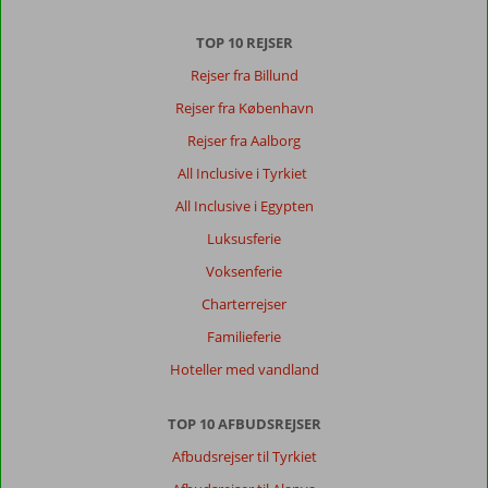
Fin
Lille
TOP 10 REJSER
by
Rejser fra Billund
Om
Rejser fra København
Eftalia
Marin
Rejser fra Aalborg
Resort:
All Inclusive i Tyrkiet
Fantastis
Familie
All Inclusive i Egypten
Hotel
Luksusferie
med
rigtig
Voksenferie
god
Charterrejser
mad
og
Familieferie
bade
Hoteller med vandland
og
rutsje
muligheder
TOP 10 AFBUDSREJSER
Afbudsrejser til Tyrkiet
Generelt indtryk
10
Maden
10