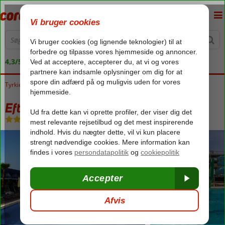
4,3/5 på Trustpilot
Tyrkiet
Forside
Tyrkiets sydkyst
Alanya
Turkler
Eftalia Marin Resort
Eftalia Marin Resort
Ultra All Inclusive
-
Hotel