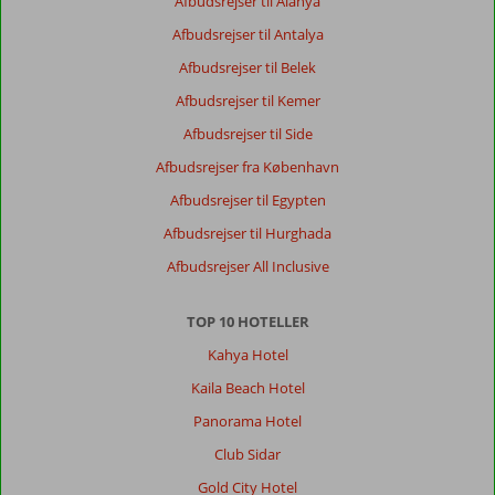
Beliggenhed
10
Værelserne
10
Afbudsrejser til Alanya
Service
10
Børnevenlig
10
Afbudsrejser til Antalya
Pris/kvalitet
10
Wifi-kvalitet
5
Afbudsrejser til Belek
Afbudsrejser til Kemer
Allan
7,0
Afbudsrejser til Side
Denmark
Familie med mindre børn
Afbudsrejser fra København
,
10 oktober 2022
Afbudsrejser til Egypten
Afbudsrejser til Hurghada
Om
Afbudsrejser All Inclusive
Turkler:
Stranden
TOP 10 HOTELLER
ved
hotellet
Kahya Hotel
var
Kaila Beach Hotel
fin
dog
Panorama Hotel
var
Club Sidar
der
stenbund
Gold City Hotel