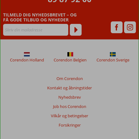
ældre
end
TILMELD DIG NYHEDSBREVET – OG
48
FÅ GODE TILBUD OG NYHEDER
måneder,
vises
ikke
længere
for
at
sikre
Corendon Holland
Corendon Belgien
Corendon Sverige
relevansen
af
de
Om Corendon
viste
Kontakt og åbningstider
anmeldelser.
Mere
Nyhedsbrev
om
Job hos Corendon
vores
anmeldelser.
Vilkår og betingelser
Forsikringer
Totalscore