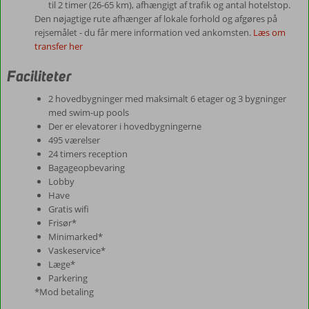
til 2 timer (26-65 km), afhængigt af trafik og antal hotelstop.
Den nøjagtige rute afhænger af lokale forhold og afgøres på
rejsemålet - du får mere information ved ankomsten.
Læs om
transfer her
Faciliteter
2 hovedbygninger med maksimalt 6 etager og 3 bygninger
med swim-up pools
Der er elevatorer i hovedbygningerne
495 værelser
24 timers reception
Bagageopbevaring
Lobby
Have
Gratis wifi
Frisør*
Minimarked*
Vaskeservice*
Læge*
Parkering
*Mod betaling