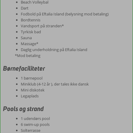
Beach Volleybal
Dart
Fodbold på Eftalia Island (belysning mod betaling)
Bordtennis
Vandsport på stranden*
Tyrkisk bad
Sauna
Massage*
Daglig underholdning på Eftalia Island
*Mod betaling
Børnefaciliteter
1 børnepool
Miniklub (4-12 år ), der tales ikke dansk
Mini diskotek
Legaplads
Pools og strand
1 udendørs pool
6 swim-up pools
Solterrasse