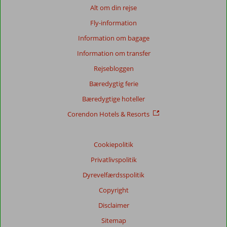
Baseret
Alt om din rejse
på:
Fly-information
6
anmeldelser
Information om bagage
Information om transfer
Rejsebloggen
Score
fordeling
Bæredygtig ferie
Generelt indtryk
8,8
Maden
7,8
Bæredygtige hoteller
Beliggenhed
8,7
Værelserne
9,2
Service
9,2
Børnevenlig
8,6
Corendon Hotels & Resorts
Pris/kvalitet
8,7
Wifi-kvalitet
4,7
Cookiepolitik
Vores
gæsters
Privatlivspolitik
anmeldelser
Sprog
Dyrevelfærdsspolitik
Dansk (3)
Copyright
Filtrer
Disclaimer
rejseselskab
Sitemap