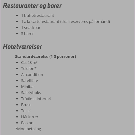
Restauranter og barer
1 buffetrestaurant
1 à la-carterestaurant (skal reserveres på forhånd)
1 snackbar
5 barer
Hotelværelser
Standardværelse (1-3 personer)
Ca. 28 m²
Telefon*
Aircondition
Satellit-tv
Minibar
Safetyboks
Trådløst internet
Bruser
Toilet
Hårtørrer
Balkon
*Mod betaling