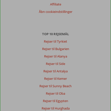
Alle
Affiliate
Sorter
Åbn cookieindstillinger
dato (ny > gammel)
Sven
10
TOP 10 REJSEMÅL
Denmark
Familie med mindre børn
Rejser til Tyrkiet
,
12 oktober 2022
Rejser til Bulgarien
Rejser til Alanya
Om
Rejser til Side
Turkler:
Rejser til Antalya
Stränden
i
Rejser til Kemer
turkler
Rejser til Sunny Beach
Har
desværre
Rejser til Oba
meget
Rejser til Egypten
Sten
men
Rejser til Hurghada