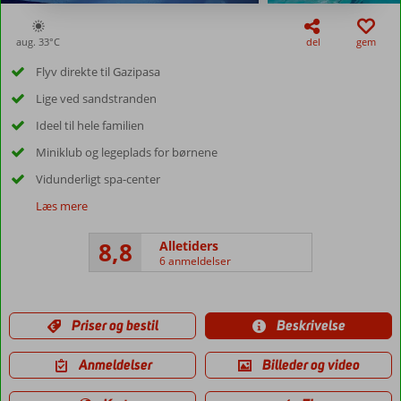
aug. 33°
C
del
gem
Flyv direkte til Gazipasa
Lige ved sandstranden
Ideel til hele familien
Miniklub og legeplads for børnene
Vidunderligt spa-center
Læs mere
8,8
Alletiders
6 anmeldelser
Priser og bestil
Beskrivelse
Anmeldelser
Billeder og video