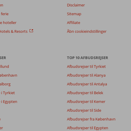
en
Disclaimer
ferie
Sitemap
 hoteller
Affiliate
otels & Resorts
Åbn cookieindstillinger
SER
TOP 10 AFBUDSREJSER
illund
Afbudsrejser til Tyrkiet
 København
Afbudsrejser til Alanya
Aalborg
Afbudsrejser til Antalya
e i Tyrkiet
Afbudsrejser til Belek
e i Egypten
Afbudsrejser til Kemer
Afbudsrejser til Side
e
Afbudsrejser fra København
er
Afbudsrejser til Egypten