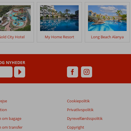
old City Hotel
My Home Resort
Long Beach Alanya
 OG NYHEDER
rejse
Cookiepolitik
tion
Privatlivspolitik
n om bagage
Dyrevelfærdsspolitik
n om transfer
Copyright