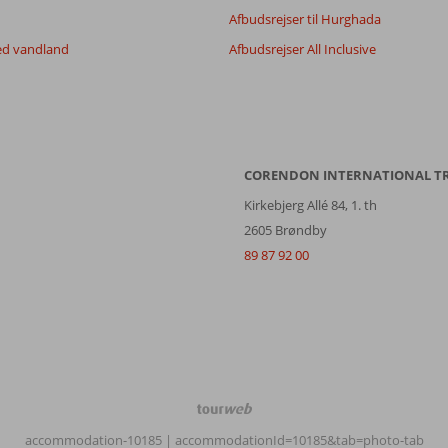
Afbudsrejser til Hurghada
ed vandland
Afbudsrejser All Inclusive
CORENDON INTERNATIONAL T
Kirkebjerg Allé 84, 1. th
2605 Brøndby
89 87 92 00
TourWeb
©
accommodation-10185
| accommodationId=10185&tab=photo-tab