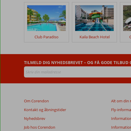
kunder
efter
deres
ophold
på
Rubi
Club Paradiso
Kaila Beach Hotel
G
Platinum
Sign
Anmeldelser,
TILMELD DIG NYHEDSBREVET – OG FÅ GODE TILBUD
der
er
ældre
end
48
måneder,
Om Corendon
Alt om din 
vises
ikke
Kontakt og åbningstider
Fly-informa
længere
Nyhedsbrev
Informatio
for
at
Job hos Corendon
Informatio
sikre