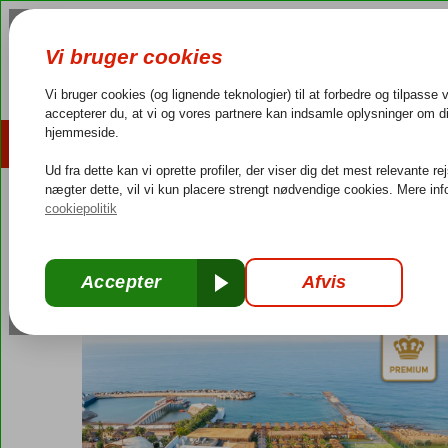
AFBUDSREJSER
REJSEMÅL
4,3/5 på Trustpilot
Dansk guideservice
40.000
Tyrkiet
Forside
Tyrkiets sydkyst
Alanya
Turkler
Rubi Platinum Sign
Rubi Platinum Sign
Ultra All Inclusive
-
Hotel