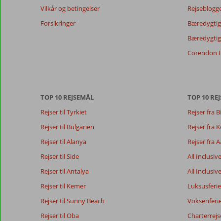
Vilkår og betingelser
Rejseblogg
relevansen
af
Forsikringer
Bæredygtig 
de
Bæredygtige
viste
anmeldelser.
Corendon H
Mere
om
vores
anmeldelser.
TOP 10 REJSEMÅL
TOP 10 REJ
Rejser til Tyrkiet
Rejser fra B
Rejser til Bulgarien
Rejser fra
Rejser til Alanya
Rejser fra 
Rejser til Side
All Inclusiv
Rejser til Antalya
All Inclusiv
Rejser til Kemer
Luksusferie
Rejser til Sunny Beach
Voksenferi
Rejser til Oba
Charterrejs