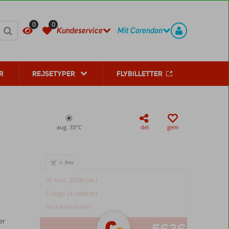
KONTAKT
REGISTER
0
0
Kundeservice
Mit Corendon
R
REJSETYPER
FLYBILLETTER
aug. 33°
C
del
gem
+
01 nov. 2026 (sø.)
5 dage (4 nætter)
fra København
er