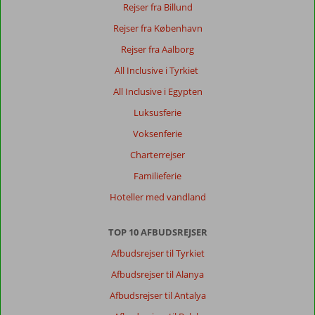
Westbeach
Rejser fra Billund
:
Rejser fra København
Hotel
Megasaray
Rejser fra Aalborg
westbeach
All Inclusive i Tyrkiet
beach
er
All Inclusive i Egypten
et
Luksusferie
dejligt
og
Voksenferie
behageligt
Charterrejser
hotel
og
Familieferie
er
Hoteller med vandland
værd
at
gentage?
TOP 10 AFBUDSREJSER
Afbudsrejser til Tyrkiet
Generelt indtryk
8
Maden
8
Beliggenhed
9
Værelserne
8
Afbudsrejser til Alanya
Service
9
Børnevenlig
-
Afbudsrejser til Antalya
Pris/kvalitet
8
Wifi-kvalitet
8