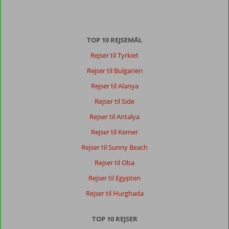
dato (ny > gammel)
Anonym
8,0
TOP 10 REJSEMÅL
Belgie
Med partner
,
Rejser til Tyrkiet
27 september 2024
Rejser til Bulgarien
Rejser til Alanya
Om
Rejser til Side
Konyaalti:
Rejser til Antalya
Fantastisk
udsigt,
Rejser til Kemer
god
Rejser til Sunny Beach
mad
og
Rejser til Oba
smukt
Rejser til Egypten
vejr?
Rejser til Hurghada
Om
Hotel
TOP 10 REJSER
Megasaray