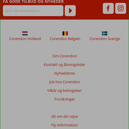
FÅ GODE TILBUD OG NYHEDER
måneder,
vises
ikke
længere
for
at
sikre
Corendon Holland
Corendon Belgien
Corendon Sverige
relevansen
af
de
Om Corendon
viste
Kontakt og åbningstider
anmeldelser.
Mere
Nyhedsbrev
om
Job hos Corendon
vores
anmeldelser.
Vilkår og betingelser
Forsikringer
Totalscore
Baseret
Alt om din rejse
på:
Fly-information
7