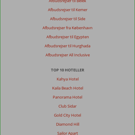
Afbudsrejser til Belek
Afbudsrejser til Kemer
Anonym
9,0
Afbudsrejser til Side
Nederland
Med partner
,
Afbudsrejser fra København
17 september 2024
Afbudsrejser til Egypten
Afbudsrejser til Hurghada
Om
Afbudsrejser All Inclusive
Konyaalti:
Dette
TOP 10 HOTELLER
område
af
Kahya Hotel
Antalya
Kaila Beach Hotel
har
mange
Panorama Hotel
pubber
Club Sidar
og
spisesteder
Gold City Hotel
Priserne
Diamond Hill
her
er
Sailor Apart