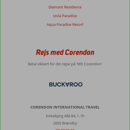
højere
Diamant Residence
end
i
Izola Paradise
andre
Aqua Paradise Resort
områder
i
Tyrkiet
(f.eks.
i
Rejs med Corendon
forhold
til
Betal sikkert for din rejse på 'Mit Corendon'
Side
eller
Kemer).
Om
Hotel
Megasaray
Westbeach
CORENDON INTERNATIONAL TRAVEL
:
Kirkebjerg Allé 84, 1. th
Pluspunkter:
2605 Brøndby
alt