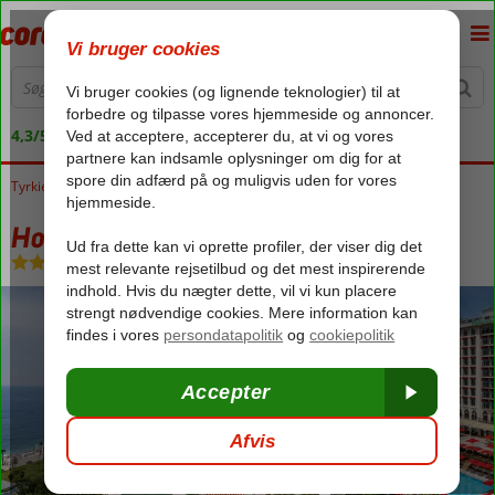
4,3/5 på Trustpilot
Tyrkiet
Forside
Tyrkiets sydkyst
Antalya
Konyaalti
Hotel Megasaray Westbeach
Hotel Megasaray Westbeach
Ultra All Inclusive
-
Hotel