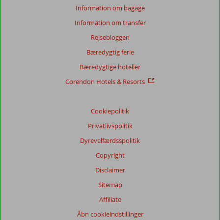
anmeldelser
Information om bagage
Information om transfer
Rejsebloggen
Score
fordeling
Bæredygtig ferie
Generelt indtryk
8,2
Maden
8,5
Bæredygtige hoteller
Beliggenhed
8,4
Værelserne
7,6
Service
8,7
Børnevenlig
5,0
Corendon Hotels & Resorts
Pris/kvalitet
8,3
Wifi-kvalitet
8,2
Cookiepolitik
Vores
gæsters
Privatlivspolitik
anmeldelser
Sprog
Dyrevelfærdsspolitik
Dansk (3)
Copyright
Filtrer
Disclaimer
rejseselskab
Sitemap
Alle
Affiliate
Sorter
Åbn cookieindstillinger