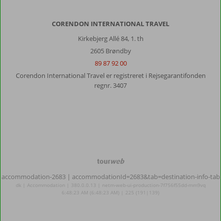
komme
til
butikkerne.
CORENDON INTERNATIONAL TRAVEL
Kirkebjerg Allé 84, 1. th
Om
2605 Brøndby
Royal
Holiday
89 87 92 00
Palace:
Corendon International Travel er registreret i Rejsegarantifonden
Smukt
regnr. 3407
hotel
med
god
service!
Maden
er
ganske
TourWeb
vist
©
stort
accommodation-2683
| accommodationId=2683&tab=destination-info-tab
NetMatch
set
dk | Accommodation | 380.0.0.13 | netm-web-ui-production-7f756f55dd-mm9vq
den
6:48:23 AM (6:48:23 AM) | 225 (191|139)
samme,
og