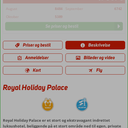
August
8484
September
6742
Oktober
5389
Se priser og bestil
Priser og bestil
Beskrivelse
Anmeldelser
Billeder og video
Kort
Fly
Royal Holiday Palace
Royal Holiday Palace er et stort og ekstravagant indrettet
luksushotel, beliggende på et stort område ned til egen, private