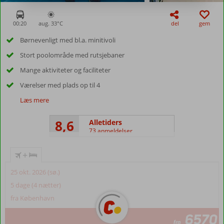
00:20
aug. 33°
C
del
gem
Børnevenligt med bl.a. minitivoli
Stort poolområde med rutsjebaner
Mange aktiviteter og faciliteter
Værelser med plads op til 4
Læs mere
8,6
Alletiders
73 anmeldelser
+
25 okt. 2026 (sø.)
5 dage (4 nætter)
fra København
6570
fra