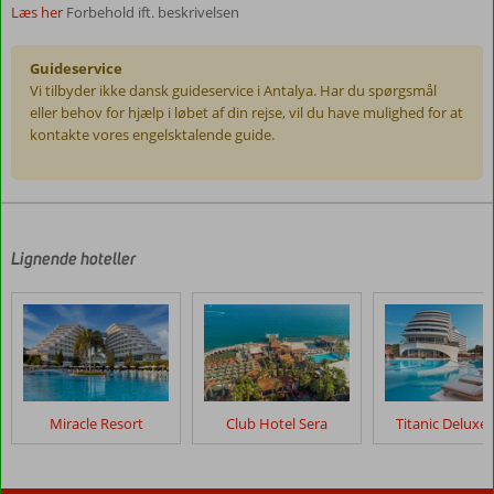
Læs her
Forbehold ift. beskrivelsen
Guideservice
Vi tilbyder ikke dansk guideservice i Antalya. Har du spørgsmål
eller behov for hjælp i løbet af din rejse, vil du have mulighed for at
kontakte vores engelsktalende guide.
Anmeldelserne
er
skrevet
af
Lignende hoteller
vores
kunder
efter
deres
ophold
på
Royal
Miracle Resort
Club Hotel Sera
Titanic Deluxe 
Holiday
Palace