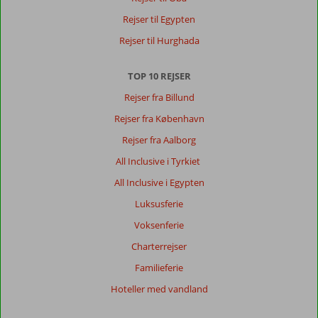
fred
Rejser til Egypten
og
god
Rejser til Hurghada
pleje.......
og
TOP 10 REJSER
det
har
Rejser fra Billund
vi
Rejser fra København
fået....
Rejser fra Aalborg
Om
All Inclusive i Tyrkiet
Royal
Holiday
All Inclusive i Egypten
Palace:
Luksusferie
Fint,
kun
Voksenferie
var
Charterrejser
der
meget
Familieferie
rygning
Hoteller med vandland
på
værelset,