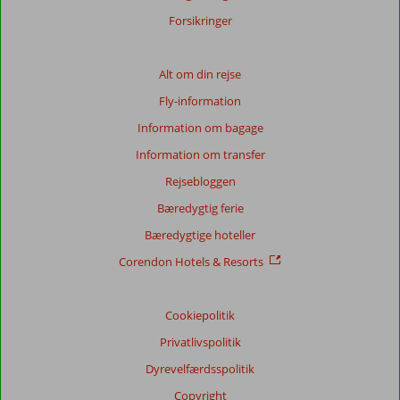
Forsikringer
Totalscore
Baseret
Alt om din rejse
på:
Fly-information
73
anmeldelser
Information om bagage
Information om transfer
Rejsebloggen
Score
fordeling
Bæredygtig ferie
Generelt indtryk
8,5
Maden
7,7
Bæredygtige hoteller
Beliggenhed
8,5
Værelserne
8,0
Service
8,6
Børnevenlig
8,2
Corendon Hotels & Resorts
Pris/kvalitet
7,6
Wifi-kvalitet
6,2
Cookiepolitik
Vores
gæsters
Privatlivspolitik
anmeldelser
Sprog
Dyrevelfærdsspolitik
Dansk (40)
Copyright