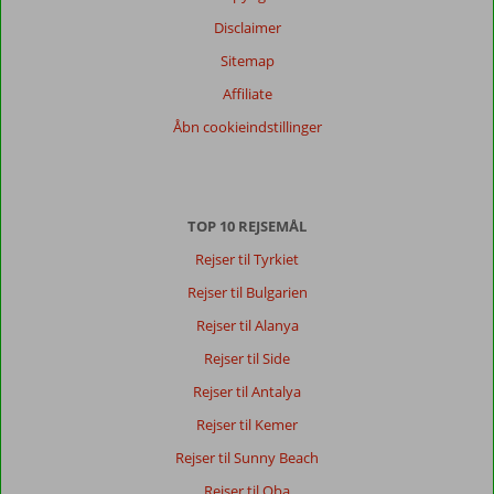
Filtrer
Disclaimer
rejseselskab
Sitemap
Alle
Affiliate
Sorter
Åbn cookieindstillinger
dato (ny > gammel)
Catharina
8,0
TOP 10 REJSEMÅL
Nederland
Med venner
,
Rejser til Tyrkiet
02 november 2024
Rejser til Bulgarien
Rejser til Alanya
Om
Rejser til Side
Lara:
Rejser til Antalya
Vi
kommer
Rejser til Kemer
for
Rejser til Sunny Beach
at
få
Rejser til Oba