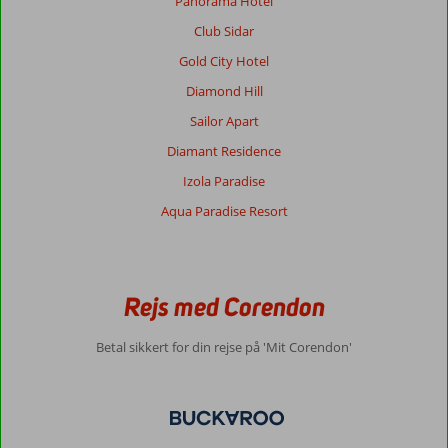
Panorama Hotel
Chantal
8,0
Nederland
Club Sidar
Med partner
,
Gold City Hotel
07 august 2024
Diamond Hill
Sailor Apart
Om
Lara:
Diamant Residence
Hotellet
Izola Paradise
er
Aqua Paradise Resort
i
top,
men
beliggenheden
er
Rejs med Corendon
mindre
god!
Betal sikkert for din rejse på 'Mit Corendon'
Masser
af
gåture
for
at