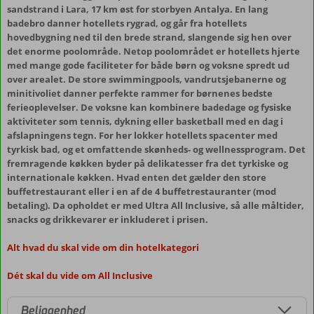
sandstrand i Lara, 17 km øst for storbyen Antalya. En lang
badebro danner hotellets rygrad, og går fra hotellets
hovedbygning ned til den brede strand, slangende sig hen over
det enorme poolområde. Netop poolområdet er hotellets hjerte
med mange gode faciliteter for både børn og voksne spredt ud
over arealet. De store swimmingpools, vandrutsjebanerne og
minitivoliet danner perfekte rammer for børnenes bedste
ferieoplevelser. De voksne kan kombinere badedage og fysiske
aktiviteter som tennis, dykning eller basketball med en dag i
afslapningens tegn. For her lokker hotellets spacenter med
tyrkisk bad, og et omfattende skønheds- og wellnessprogram. Det
fremragende køkken byder på delikatesser fra det tyrkiske og
internationale køkken. Hvad enten det gælder den store
buffetrestaurant eller i en af de 4 buffetrestauranter (mod
betaling). Da opholdet er med Ultra All Inclusive, så alle måltider,
snacks og drikkevarer er inkluderet i prisen.
Alt hvad du skal vide om din hotelkategori
Dét skal du vide om All Inclusive
Beliggenhed