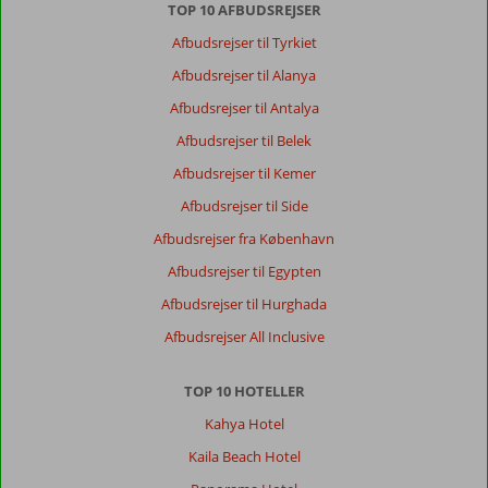
virkelig
TOP 10 AFBUDSREJSER
forfærdeligt,
Afbudsrejser til Tyrkiet
men
alle
Afbudsrejser til Alanya
vinduer
Afbudsrejser til Antalya
var
åbne
Afbudsrejser til Belek
dag
Afbudsrejser til Kemer
og
nat,
Afbudsrejser til Side
rygning
Afbudsrejser fra København
på
værelset
Afbudsrejser til Egypten
måtte
Afbudsrejser til Hurghada
forbydes.
Afbudsrejser All Inclusive
Generelt indtryk
8
Maden
7
Beliggenhed
8
Værelserne
7
TOP 10 HOTELLER
Service
9
Børnevenlig
-
Kahya Hotel
Pris/kvalitet
9
Wifi-kvalitet
7
Kaila Beach Hotel