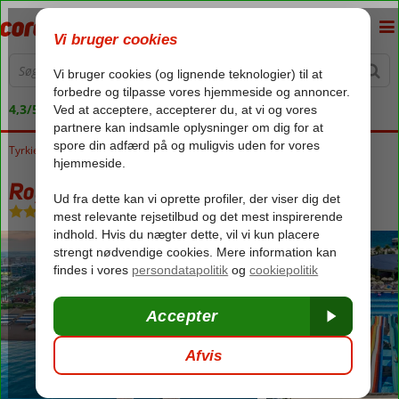
4,3/5 på Trustpilot
Tyrkiet
Forside
Tyrkiets sydkyst
Antalya
Lara
Royal Holiday Palace
Royal Holiday Palace
Ultra All Inclusive
-
Hotel