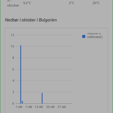
31.
9,2°C
2°C
20°C
oktober
Nedbør i oktober i Bulgarien
Nedbør (i
12
millimeter)
10
8
6
4
2
0
1-okt
7-okt
13-okt
20-okt
27-okt