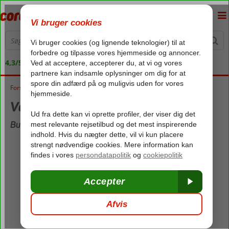
4,3/5 på Trustpilot
Forside
Vejret i Bulgarien i oktober
Vejret i Bulgarien i oktober
Bulgarien i oktober
Maks. temperatur:
19,2°C
Min. temperatur (nat):
8°C
Regnvejrsdage:
3
Nedbør:
13 mm