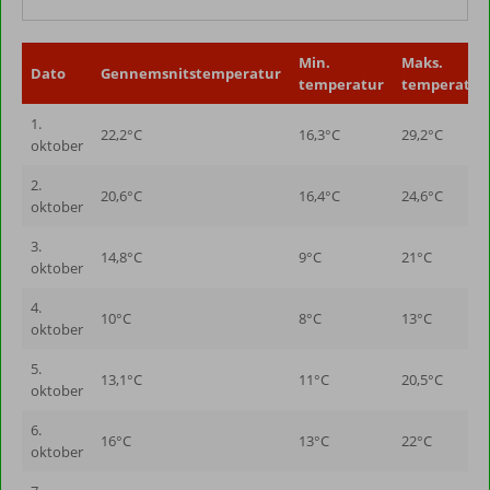
Min.
Maks.
Dato
Gennemsnitstemperatur
temperatur
temperatur
1.
22,2°C
16,3°C
29,2°C
oktober
2.
20,6°C
16,4°C
24,6°C
oktober
3.
14,8°C
9°C
21°C
oktober
4.
10°C
8°C
13°C
oktober
5.
13,1°C
11°C
20,5°C
oktober
6.
16°C
13°C
22°C
oktober