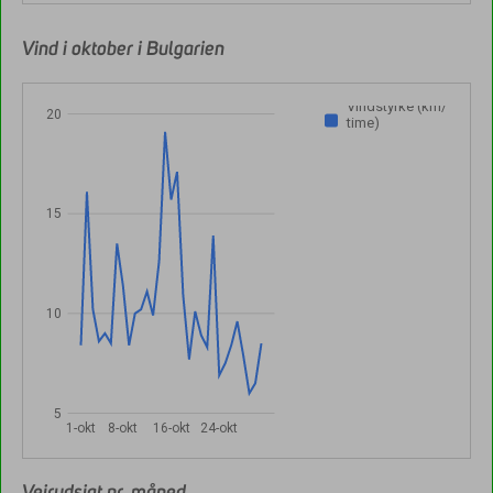
Vind i oktober i Bulgarien
Vindstyrke (km/
20
time)
15
10
5
1-okt
8-okt
16-okt
24-okt
Vejrudsigt pr. måned