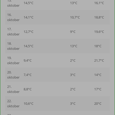
15.
14,5°C
13°C
16,1°C
oktober
16.
14,1°C
10,7°C
18,8°C
oktober
17.
12,7°C
9°C
19,6°C
oktober
18.
14,5°C
13°C
18°C
oktober
19.
9,4°C
2°C
21,7°C
oktober
20.
7,4°C
3°C
14°C
oktober
21.
8,8°C
2°C
17°C
oktober
22.
10,6°C
3°C
20°C
oktober