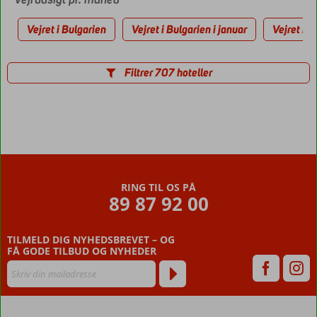
Vejret i Bulgarien
Vejret i Bulgarien i januar
Vejret i B
Filtrer 707 hoteller
RING TIL OS PÅ
89 87 92 00
TILMELD DIG NYHEDSBREVET – OG
FÅ GODE TILBUD OG NYHEDER