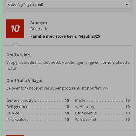
dato (ny > gammel)
Anonym
10
Denmark
Familie med store børn
,
14 juli 2026
Om Turkler:
Vi opgraderede til andet hotel. Vurderingen er givet i forhold til dette
hotel
Om Eftalia Village:
Se ovenfor - hotellet var super godt, rent, stor buffet m.v.
Generelt indtryk
10
Maden
10
Beliggenhed
10
Værelserne
10
Service
10
Børnevenlig
10
Pris/kvalitet
10
Wifi-kvalitet
10