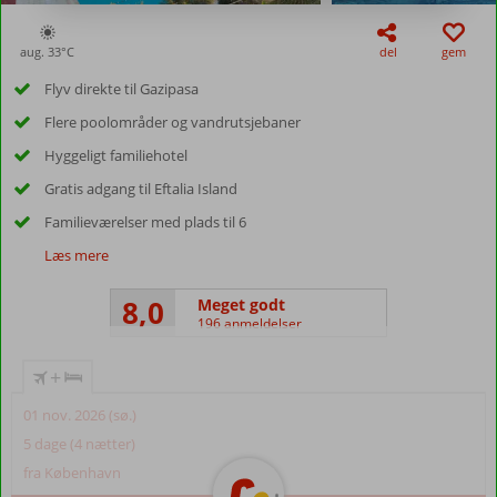
aug. 33°
C
del
gem
Flyv direkte til Gazipasa
Flere poolområder og vandrutsjebaner
Hyggeligt familiehotel
Gratis adgang til Eftalia Island
Familieværelser med plads til 6
Læs mere
8,0
Meget godt
196 anmeldelser
+
01 nov. 2026 (sø.)
5 dage (4 nætter)
fra København