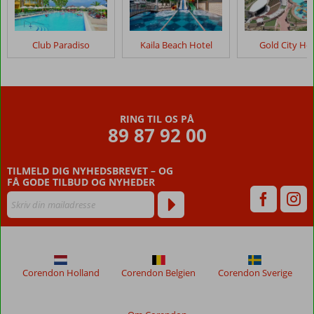
Club Paradiso
Kaila Beach Hotel
Gold City Hot
RING TIL OS PÅ
89 87 92 00
TILMELD DIG NYHEDSBREVET – OG
FÅ GODE TILBUD OG NYHEDER
Corendon Holland
Corendon Belgien
Corendon Sverige