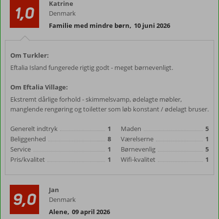
Katrine
1,0
Denmark
Familie med mindre børn
,
10 juni 2026
Om Turkler:
Eftalia Island fungerede rigtig godt - meget børnevenligt.
Om Eftalia Village:
Ekstremt dårlige forhold - skimmelsvamp, ødelagte møbler,
manglende rengøring og toiletter som løb konstant / ødelagt bruser.
Generelt indtryk
1
Maden
5
Beliggenhed
8
Værelserne
1
Service
1
Børnevenlig
5
Pris/kvalitet
1
Wifi-kvalitet
1
Jan
9,0
Denmark
Alene
,
09 april 2026