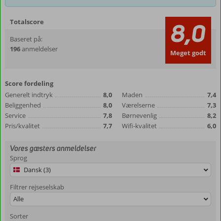
Totalscore
8,0
Baseret på:
196
anmeldelser
Meget godt
Score fordeling
Generelt indtryk
8,0
Maden
7,4
Beliggenhed
8,0
Værelserne
7,3
Service
7,8
Børnevenlig
8,2
Pris/kvalitet
7,7
Wifi-kvalitet
6,0
Vores gæsters anmeldelser
Sprog
Dansk (3)
Filtrer rejseselskab
Alle
Sorter