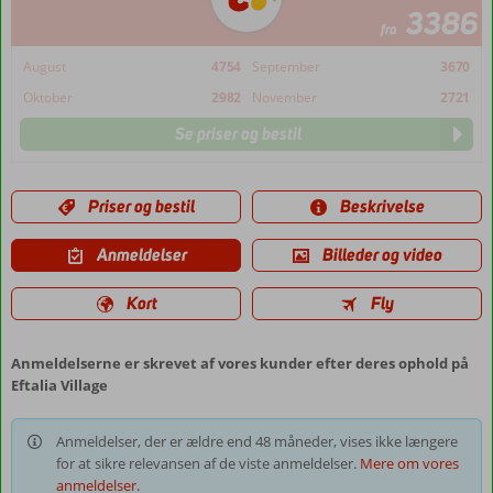
3386
fra
August
4754
September
3670
Oktober
2982
November
2721
Se priser og bestil
Priser og bestil
Beskrivelse
Anmeldelser
Billeder og video
Kort
Fly
Anmeldelserne er skrevet af vores kunder efter deres ophold på
Eftalia Village
Anmeldelser, der er ældre end 48 måneder, vises ikke længere
for at sikre relevansen af de viste anmeldelser.
Mere om vores
anmeldelser.