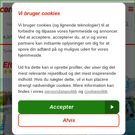
4,3/5 på Trustpilot
Tyrkiet
Forside
Tyrkiets sydkyst
Alanya
Turkler
Eftalia Village
Eftalia Village
All Inclusive
-
Hotel