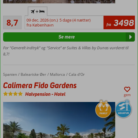
Det ideelle
+
familiekompleks
Alletiders
8,7
09 dec. 2026 (on.)
5 dage (4 nætter)
3498
I gåafstand
187
fra
fra København
til
anmeldelser
boulevarden
Se mere
Gratis
shuttle
For “Generelt indtryk” og “Service” er Suites & Villas by Dunas vurderet til
til
8,7!
stranden
3-
værelses
Spanien
Calimera Fido Gardens
Forside
Baleariske Øer
Mallorca
Cala d'Or
suiter for
Calimera Fido Gardens
op til 6
personer
Halvpension
-
Hotel
gem
Også
mulighed
for All
Inclusive