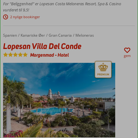
For “Beliggenhed” er Lopesan Costa Meloneras Resort, Spa & Casino
3.500
vurderet til 9,5!
m2
2 nylige bookinger
En tropisk have
fuld af
swimmingpools
Spanien
Lopesan Villa Del Conde
Forside
Kanariske Øer
Gran Canaria
Meloneras
Kan også
Lopesan Villa Del Conde
bestilles
med
Morgenmad
-
Hotel
gem
Halvpension