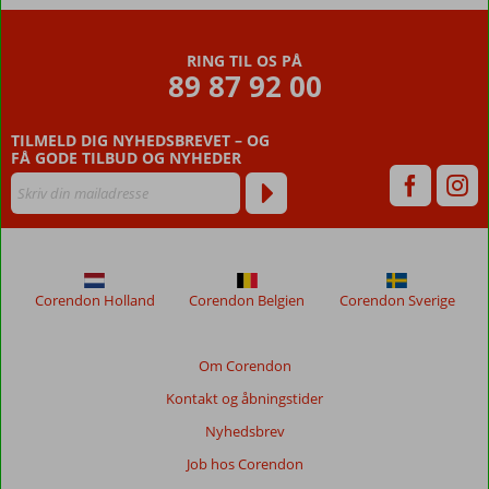
af palmer
Underholning
for børn og
RING TIL OS PÅ
voksne
89 87 92 00
TILMELD DIG NYHEDSBREVET – OG
FÅ GODE TILBUD OG NYHEDER
Corendon Holland
Corendon Belgien
Corendon Sverige
Om Corendon
Kontakt og åbningstider
Nyhedsbrev
Job hos Corendon