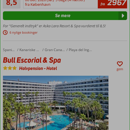
8,5
2967
557
fra
fra København
sandstrand
anmeldelser
Vandland
Se mere
med
rutsjebaner
For “Generelt indtryk” er Aska Lara Resort & Spa vurderet til 8,5!
Værelser
6 nylige bookinger
med
plads til
5
Bull Escorial & Spa
Forside
Spanien
Kanariske Øer
Gran Canaria
Playa del Ingles
Bull Escorial & Spa
Halvpension
-
Hotel
gem