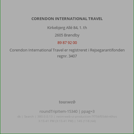
CORENDON INTERNATIONAL TRAVEL
Kirkebjerg Allé 84, 1. th
2605 Brøndby
89 87 92 00
Corendon International Travel er registreret i Rejsegarantifonden
regnr. 3407
TourWeb
©
roundTripItem-15340
| ppag=3
NetMatch
dk | Search | 380.0.0.13 | netm-web-ui-production-7f756f55dd-n6hzs
3:15:41 PM (3:15:41 PM) | 145 (118|64)