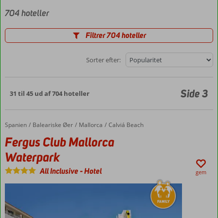
704 hoteller
Filtrer 704 hoteller
Sorter efter:
Side 3
31 til 45 ud af 704 hoteller
Spanien
Fergus Club Mallorca Waterpark
Forside
Baleariske Øer
Mallorca
Calviá Beach
Fergus Club Mallorca
Waterpark
All Inclusive
-
Hotel
gem