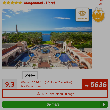
Morgenmad
-
Hotel
gem
Et tophotel
+
med en
Fremragende
topplacering!
9,3
09 dec. 2026 (on.)
6 dage (5 nætter)
5636
342
fra
fra København
Fornyet
anmeldelser
i 2021
Kun 1 værelse(r) tilbage
"OM
Spa"
Se mere
på