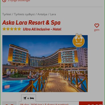
3 nylige bookinger
udsigt
Mulighed
for
Tyrkiet
Aska Lara Resort & Spa
Forside
Tyrkiets sydkyst
Antalya
Lara
halvpension
Aska Lara Resort & Spa
Ultra All Inclusive
-
Hotel
gem
Ultra All
+
Inclusive
Alletiders
06 dec. 2026 (sø.)
5 dage (4 nætter)
Privat