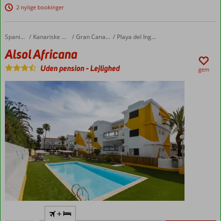
strandpromenaden
2 nylige bookinger
Værelser
med
plads til
Alsol Africana
Forside
Spanien
Kanariske Øer
Gran Canaria
Playa del Ingles
4
Alsol Africana
Uden pension
-
Lejlighed
gem
Lille hotel
+
med central