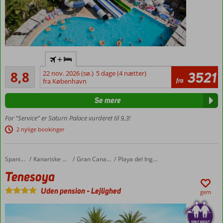
Vandland
+
med
Alletiders
rutsjebaner,
8,8
22 nov. 2026 (sø.)
5 dage (4 nætter)
3521
342
fra
miniklub,
fra København
anmeldelser
legeplads
Se mere
Omfattende animations-
og
For “Service” er Saturn Palace vurderet til 9,3!
underholdningsprogram
2 nylige bookinger
Temabuffet
og 2 a la
carte-
Tenesoya
Forside
Spanien
Kanariske Øer
Gran Canaria
Playa del Ingles
restauranter
Tenesoya
Privat
sandstrand
Uden pension
-
Lejlighed
gem
med
badebro
Værelser