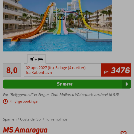
Nyt All
+
Inclusive-
Meget godt
program
8,0
02 apr. 2027 (fr.)
5 dage (4 nætter)
3476
222
fra
fra København
Lækkert
anmeldelser
familiehotel
Se mere
med stort
vandland
For “Beliggenhed” er Fergus Club Mallorca Waterpark vurderet til 8,5!
God, central
4 nylige bookinger
beliggenhed
Gåafstand
til strand
Spanien
MS Amaragua
Forside
Costa del Sol
Torremolinos
og
MS Amaragua
centrum