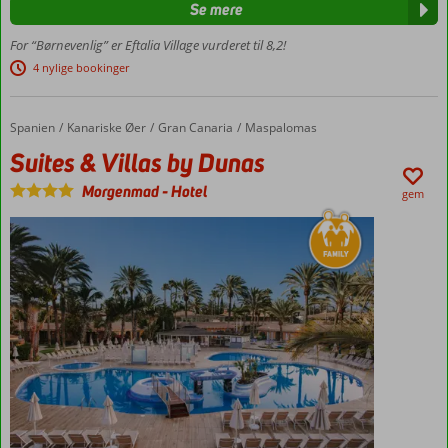
Se mere
poolområder og
vandrutsjebaner
For “Børnevenlig” er Eftalia Village vurderet til 8,2!
Hyggeligt
4 nylige bookinger
familiehotel
Gratis
adgang
Spanien
Suites & Villas by Dunas
Forside
Kanariske Øer
Gran Canaria
Maspalomas
til
Suites & Villas by Dunas
Eftalia
Island
Morgenmad
-
Hotel
gem
Familieværelser
med plads til 6