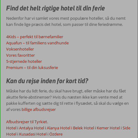
Find det helt rigtige hotel til din ferie
Nedenfor har vi samlet vores mest populære hoteller, så du nemt
kan finde lige præcis det hotel, som passer til dine feriedrømme.
4Kids – perfekt til børnefamilier
Aquafun – til familiens vandhunde
Voksenhoteller
Vores favoritter
5-stjernede hoteller
Premium – til din luksusferie
Kan du rejse inden for kort tid?
Måske har du lidt ferie, du skal have brugt, eller måske har du fået
akutte ferie-abstinenser? Hvis du næsten ikke kan vente med at
pakke kufferten og sætte dig til rette i flysædet, så skal du vælge en
af vores
billige afbudsrejser
Afbudsrejser til Tyrkiet.
Hotel i Antalya
Hotel i Alanya
Hotel i Belek
Hotel i Kemer
Hotel i Side
Hotel i Kusadasi
Hotel i Özdere