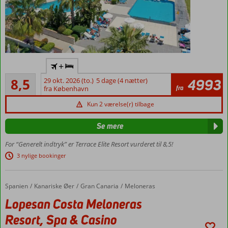
Dejligt
+
familiehotel
Alletiders
med Ultra
8,5
29 okt. 2026 (to.)
5 dage (4 nætter)
4993
669
fra
All Inclusive
fra København
anmeldelser
Pool med
Kun 2 værelse(r) tilbage
vandrutsjebaner
Wellnescenter
Se mere
Shuttleservice
For “Generelt indtryk” er Terrace Elite Resort vurderet til 8,5!
til stranden
3 nylige bookinger
Værelser
med
plads til
Spanien
Lopesan Costa Meloneras Resort, Spa & Casino
Forside
Kanariske Øer
Gran Canaria
Meloneras
4
Lopesan Costa Meloneras
Resort, Spa & Casino