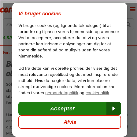
4,3/5 på Trustpilot
Forside
Rejser
Billige rejser til solsikre rejsemål og
altid de bedste rejsetilbud
Solsikre rejsemål og fantastiske ferier, der ikke kræver, at du
slagter sparegrisen. Hos os finder du altid de bedste rejse-
tilbud, og vi har helt sikkert også en rejse, som passer til dine
feriedrømme.
Uanset om du drømmer om en ferie med masser oplevelser, eller du
er til ren afslapning med All Inclusive, så har vi den hel rigtige ferie til
dig. Hos os finder du lækre rejser til de mest populære rejsemål ved
Middelhavet