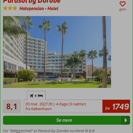
plads til
Halvpension
-
Hotel
4
gem
Centrum af
+
Torremolinos
Meget godt
– 1,8 km
8,1
05 mar. 2027 (fr.)
4 dage (3 nætter)
1749
320
fra
fra København
Lyst og
anmeldelser
moderne
Se mere
hotel
Tæt ved
For “Beliggenhed” er Parasol by Dorobe vurderet til 8,4!