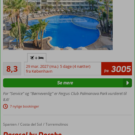
All
+
Inclusive
Meget godt
8,3
29 mar. 2027 (ma.)
5 dage (4 nætter)
3005
Gåafstand til
647
fra
fra København
to dejlige
anmeldelser
sandstrande
Se mere
Mulighed
for privat
For “Service” og “Børnevenlig” er Fergus Club Palmanova Park vurderet til
spabad
8,6!
Masser af
7 nylige bookinger
underholdning
for børn
Spanien
Parasol by Dorobe
Forside
Costa del Sol
Torremolinos
Værelser
med
Parasol by Dorobe