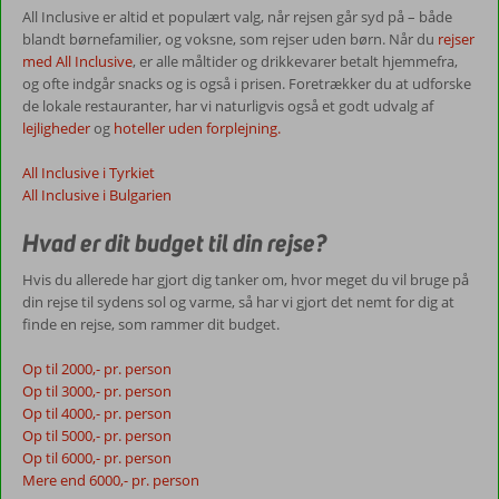
All Inclusive er altid et populært valg, når rejsen går syd på – både
blandt børnefamilier, og voksne, som rejser uden børn. Når du
rejser
med All Inclusive
, er alle måltider og drikkevarer betalt hjemmefra,
og ofte indgår snacks og is også i prisen. Foretrækker du at udforske
de lokale restauranter, har vi naturligvis også et godt udvalg af
lejligheder
og
hoteller uden forplejning.
All Inclusive i Tyrkiet
All Inclusive i Bulgarien
Hvad er dit budget til din rejse?
Hvis du allerede har gjort dig tanker om, hvor meget du vil bruge på
din rejse til sydens sol og varme, så har vi gjort det nemt for dig at
finde en rejse, som rammer dit budget.
Op til 2000,- pr. person
Op til 3000,- pr. person
Op til 4000,- pr. person
Op til 5000,- pr. person
Op til 6000,- pr. person
Mere end 6000,- pr. person