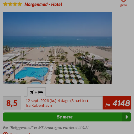
Morgenmad
-
Hotel
Suiter
gem
med
plads
til 5
Magnus-
suiter
med
ekstra
services
Ved
+
Carihuela-
Alletiders
stranden
8,5
12 sept. 2026 (lø.)
4 dage (3 nætter)
4148
330
fra
fra København
Mellem
anmeldelser
Torremolinos
Se mere
og
Benalmadena
For “Beliggenhed” er MS Amaragua vurderet til 9,2!
Fantastisk