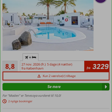
med
plads til
4
Voksenhotel
+
–
Alletiders
aldersgrænse
8,8
27 nov. 2026 (fr.)
5 dage (4 nætter)
3229
130
fra
18 år
fra København
anmeldelser
I
Kun 2 værelse(r) tilbage
centrum
af Playa
Se mere
del
Ingles
For “Maden” er Tenesoya vurderet til 10,0!
Hyggelige
2 nylige bookinger
2- og 3-
værelses